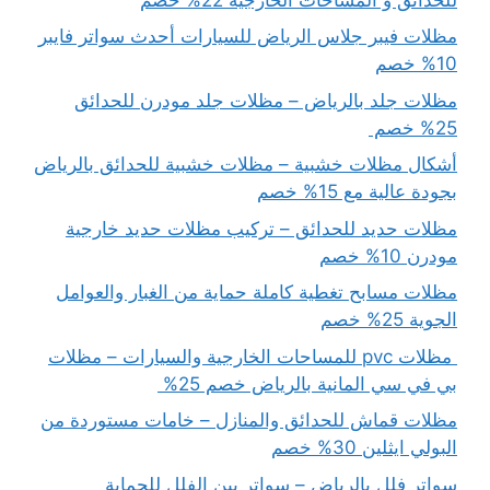
مظلات فيبر جلاس الرياض للسيارات أحدث سواتر فايبر
10% خصم
مظلات جلد بالرياض – مظلات جلد مودرن للحدائق
25% خصم
أشكال مظلات خشبية – مظلات خشبية للحدائق بالرياض
بجودة عالية مع 15% خصم
مظلات حديد للحدائق – تركيب مظلات حديد خارجية
مودرن 10% خصم
مظلات مسابح تغطية كاملة حماية من الغبار والعوامل
الجوية 25% خصم
مظلات pvc للمساحات الخارجية والسيارات – مظلات
بي في سي المانية بالرياض خصم 25%
مظلات قماش للحدائق والمنازل – خامات مستوردة من
البولي ايثلين 30% خصم
سواتر فلل بالرياض – سواتر بين الفلل للحماية