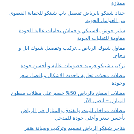
ممتازة
حداد شينكو بالرياض تفصيل باب شينكو للحماية القصوى
من العوامل الجوية
ساتر حوش بلاستيكي و قماش بخامات عالية الجودة
مقاومة للتقلبات الجوية
مقاول شبوك الرياض….تركيب وتفصيل شبوك ابل و
دجاج
تركيب شينكو قرميد خصومات عالية وبأحسن جودة
مظلات محلات تجارية باحدث الاشكال وبافضل سعر
وجودة
مظلات اسطح بالرياض 50% خصم على مظلات سطوح
المنازل – اتصل الآن
مظلات مداخل للبيت والفندق والمنازل في الرياض
بأحسن سعر وأعلى جودة للمدخل
هناجر شينكو الرياض تصميم وتركيب وصيانة هنقر