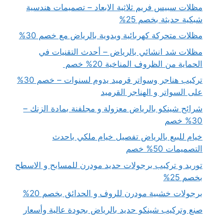
مظلات سبيس فريم ثلاثية الابعاد – تصميمات هندسية
شبكية حديثة بخصم 25%
مظلات متحركة كهربائية ويدوية بالرياض مع خصم 30%
مظلات شد انشائي بالرياض – أحدث التقنيات في
الحماية من الظروف المناخية 20% خصم
تركيب هناجر وسواتر قرميد يدوم لسنوات – خصم 30%
على السواتر و الهناجر القرميد
شرائح شينكو بالرياض معزولة و مجلفنة بمادة الزنك –
30% خصم
خيام للبيع بالرياض تفصيل خيام ملكي باحدث
التصميمات 50% خصم
توريد و تركيب برجولات حديد مودرن للمسابح و الاسطح
بخصم 25%
برجولات خشبية مودرن للروف و الحدائق بخصم 20%
صنع وتركيب شينكو حديد بالرياض بجودة عالية وأسعار