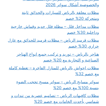
والخصوصية أشكال سواتر 2026
مظلات معلقة بالرياض للسيارات والحدائق ثابتة
ومتحركة 20% خصم
مظلات مداخل فلل – مظلة فلل حديد وقماش خارجية
وداخلية 30% خصم
مظلات قرميد الرياض – مظلات قرميد للحدائق مع عازل
حراري 30% خصم
هناجر بالرياض – توريد و تركيب جميع انواع الهناجر
الصناعية و التجارية مع 20% خصم
مظلات احواش بالرياض للمنازل الفاخرة – تغطية كاملة
مع خصم 32%
سواتر مسابح الرياض – سواتر مسبح تحجب الضوء
بنسبة 100% مع خصم 20%
مظلات كافيهات الرياض – تصاميم عصرية من تندات و
شماسي بأحدث الخامات مع خصم 20%