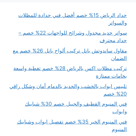
حداد الرياض 15% خصم أفضل فني حدادة للمظلات
والسواتر
سواتر حديد مجدول وشرائح للواجهات 22% خصم –
حداد محترف
مقاول ساندوتش بانل تركيب ألواح بانل 26% خصم مع
الضمان
تركيب مظلات اكس بالرياض 28% خصم تغطية واسعة
بخامات ممتازة
تلبيس ابواب بالخشب والحديد بالدمام أمان وشكل راقي
20% خصم
فني المنيوم القطيف والجبيل خصم 30% شبابيك
وابواب
فني المنيوم الخبر 35% خصم تفصيل ابواب وشبابيك
المنيوم