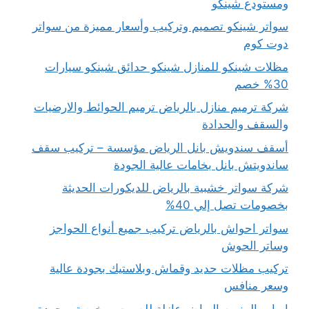
ومستودع شينكو
سواتر شينكو تصميم وتركيب وأسعار مميزة من سواتر
دوت كوم
مظلات شينكو للمنازل شينكو حدائق شينكو سيارات
30% خصم
شركة ترميم منازل بالرياض ترميم الحوائط والارضيات
والسقف والحدادة
أسقف سندويش بانل الرياض مؤسسة – تركيب سقف
ساندويتش بانل بخامات عالية الجودة
شركة سواتر خشبية بالرياض للديكورات الحديثة
بخصومات تصل إلي 40%
سواتر احواش بالرياض تركيب جميع أنواع الحواجز
وساتر الحوش
تركيب مظلات حديد وقماش وبلاستيك بجودة عالية
وسعر منافس
ابواب المنيوم الرياض عازلة للصوت ورخيصة وبجودة