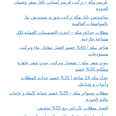
قرميد مكة – تركيب قرميد اسباني باقل سعر وضمان
الجودة
ساندوتش بانل مكة تركيب وتوريد سندويش بنل
بالمواصفات العالمية
مظلات حدائق مكة – احدث التصميمات العملية لكل
مساحة خارجية
هناجر مكة | 40% خصم افضل مقاول بناء وتركيب
مستودعات
بيوت شعر مكة – تفصيل وتركيب بيوت شعر جاهزة
وملكية 20% خصم
حداد مكة 24 ساعة | 25% خصم حدادة المظلات
وأبواب و شبابيك
مظلات وسواتر مكة – 25% خصم حماية كاملة و خامات
عالية الجودة
افضل مظلات بالرياض مع 20% تخفيض