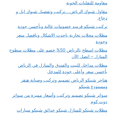
مقاومة للتقلبات الجوية
مقاول شبوك الرياض….تركيب وتفصيل شبوك ابل و
دجاج
تركيب شينكو قرميد خصومات عالية وبأحسن جودة
مظلات محلات تجارية باحدث الاشكال وبافضل سعر
وجودة
مظلات اسطح بالرياض 50% خصم على مظلات سطوح
المنازل – اتصل الآن
مظلات مداخل للبيت والفندق والمنازل في الرياض
بأحسن سعر وأعلى جودة للمدخل
هناجر شينكو الرياض تصميم وتركيب وصيانة هنقر
ومستودع شينكو
سواتر شينكو تصميم وتركيب وأسعار مميزة من سواتر
دوت كوم
مظلات شينكو للمنازل شينكو حدائق شينكو سيارات