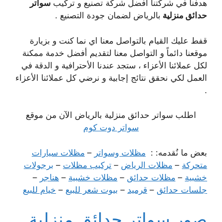
هدفنا في شركتنا أفضل شركة تصنيع و تركيب
سواتر
حدائق منزلية
بالرياض لضمان جودة التصنيع .
قفط عليك القيام بالتواصل معنا اي نما كنت و بزيارة
موقعنا دائماً و التواصل معنا لتقديم أفضل خدمة ممكنة
لكل عملائنا الأعزاء ، ستجد عندنا الأحترافية و الدقة في
العمل لكي نحقق نتائج إجابية و نرضي كل عملائنا الأعزاء
.
اطلب سواتر حدائق منزلية بالرياض الآن من موقع
سواتر دوت كوم
بعض ما نُقدمه: :
مظلات وسواتر
–
مظلات سيارات
متحركة
–
مظلات الرياض
–
تركيب مظلات
–
برجولات
خشبية
–
مظلات حدائق
–
مظلات خشبية
–
هناجر
–
جلسات حدائق
–
قرميد
–
بيوت شعر للبيع
–
خيام للبيع
صور سواتر حدائق منزلية