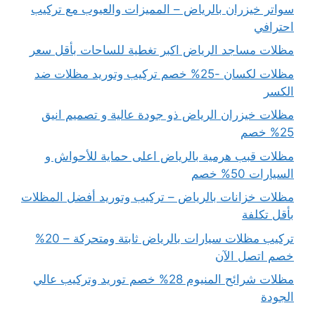
سواتر خيزران بالرياض – المميزات والعيوب مع تركيب
احترافي
مظلات مساجد الرياض اكبر تغطية للساحات بأقل سعر
مظلات لكسان -25% خصم تركيب وتوريد مظلات ضد
الكسر
مظلات خيزران الرياض ذو جودة عالية و تصميم انيق
25% خصم
مظلات قبب هرمية بالرياض اعلى حماية للأحواش و
السيارات 50% خصم
مظلات خزانات بالرياض – تركيب وتوريد أفضل المظلات
بأقل تكلفة
تركيب مظلات سيارات بالرياض ثابتة ومتحركة – 20%
خصم اتصل الآن
مظلات شرائح المنيوم 28% خصم توريد وتركيب عالي
الجودة