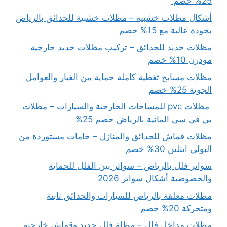
25% خصم
أشكال مظلات خشبية – مظلات خشبية للحدائق بالرياض
بجودة عالية مع 15% خصم
مظلات حديد للحدائق – تركيب مظلات حديد خارجية
مودرن 10% خصم
مظلات مسابح تغطية كاملة حماية من الغبار والعوامل
الجوية 25% خصم
مظلات pvc للمساحات الخارجية والسيارات – مظلات
بي في سي المانية بالرياض خصم 25%
مظلات قماش للحدائق والمنازل – خامات مستوردة من
البولي ايثلين 30% خصم
سواتر فلل بالرياض – سواتر بين الفلل للحماية
والخصوصية أشكال سواتر 2026
مظلات معلقة بالرياض للسيارات والحدائق ثابتة
ومتحركة 20% خصم
مظلات مداخل فلل – مظلة فلل حديد وقماش خارجية