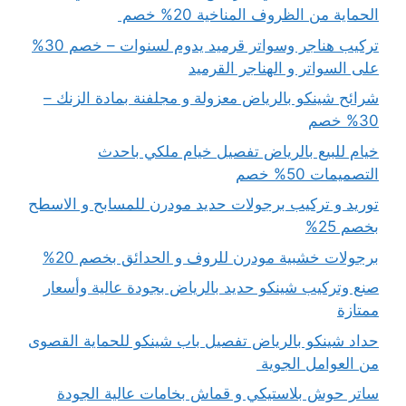
الحماية من الظروف المناخية 20% خصم
تركيب هناجر وسواتر قرميد يدوم لسنوات – خصم 30%
على السواتر و الهناجر القرميد
شرائح شينكو بالرياض معزولة و مجلفنة بمادة الزنك –
30% خصم
خيام للبيع بالرياض تفصيل خيام ملكي باحدث
التصميمات 50% خصم
توريد و تركيب برجولات حديد مودرن للمسابح و الاسطح
بخصم 25%
برجولات خشبية مودرن للروف و الحدائق بخصم 20%
صنع وتركيب شينكو حديد بالرياض بجودة عالية وأسعار
ممتازة
حداد شينكو بالرياض تفصيل باب شينكو للحماية القصوى
من العوامل الجوية
ساتر حوش بلاستيكي و قماش بخامات عالية الجودة