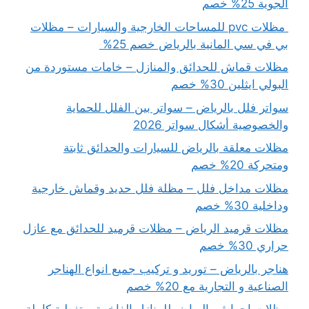
الجوية 25% خصم
مظلات pvc للمساحات الخارجية والسيارات – مظلات
بي في سي المانية بالرياض خصم 25%
مظلات قماش للحدائق والمنازل – خامات مستوردة من
البولي ايثلين 30% خصم
سواتر فلل بالرياض – سواتر بين الفلل للحماية
والخصوصية أشكال سواتر 2026
مظلات معلقة بالرياض للسيارات والحدائق ثابتة
ومتحركة 20% خصم
مظلات مداخل فلل – مظلة فلل حديد وقماش خارجية
وداخلية 30% خصم
مظلات قرميد الرياض – مظلات قرميد للحدائق مع عازل
حراري 30% خصم
هناجر بالرياض – توريد و تركيب جميع انواع الهناجر
الصناعية و التجارية مع 20% خصم