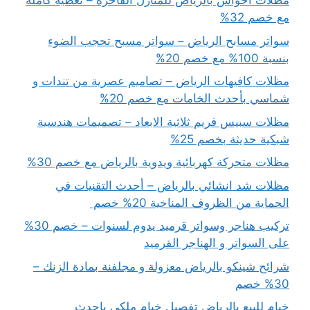
مظلات احواش بالرياض للمنازل الفاخرة – تغطية كاملة
مع خصم 32%
سواتر مسابح الرياض – سواتر مسبح تحجب الضوء
بنسبة 100% مع خصم 20%
مظلات كافيهات الرياض – تصاميم عصرية من تندات و
شماسي بأحدث الخامات مع خصم 20%
مظلات سبيس فريم ثلاثية الابعاد – تصميمات هندسية
شبكية حديثة بخصم 25%
مظلات متحركة كهربائية ويدوية بالرياض مع خصم 30%
مظلات شد انشائي بالرياض – أحدث التقنيات في
الحماية من الظروف المناخية 20% خصم
تركيب هناجر وسواتر قرميد يدوم لسنوات – خصم 30%
على السواتر و الهناجر القرميد
شرائح شينكو بالرياض معزولة و مجلفنة بمادة الزنك –
30% خصم
خيام للبيع بالرياض تفصيل خيام ملكي باحدث