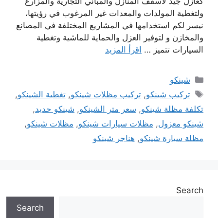
كعازل جيد لأسقف المنازل والمباني التجارية والمزارع
ولتغطية المولدات والمعدات غير المرغوب في رؤيتها،
نيسر لكم استخدامها في المشاريع المختلفة في المصانع
والمخازن و لتوفير العزل والحماية للماشية وتغطية
السيارات تتميز …
اقرأ المزيد
التصنيفات
شينكو
الوسوم
تركيب شينكو
,
تركيب مظلات شينكو
,
تغطية الشينكو
,
تكلفة مظلة شينكو
,
سعر متر الشينكو
,
شينكو حديد
,
شينكو معزول
,
مظلات سيارات شينكو
,
مظلات شينكو
,
مظلة سيارة شينكو
,
هناجر شينكو
Search
Search