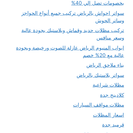
بخصومات تصل إلي 40%
سواتر احواش بالرياض تركيب جميع أنواع الحواجز
وساتر الحوش
تركيب مظلات حديد وقماش وبلاستيك بجودة عالية
وسعر منافس
ابواب المنيوم الرياض عازلة للصوت ورخيصة وبجودة
عالية مع 20% خصم
بناء ملاحق الرياض
سواتر بلاستيك بالرياض
مظلات شراعية
كلادينج جدة
مظلات مواقف السيارات
اسعار المظلات
قرميد جدة