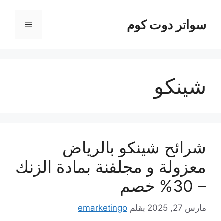
نتقل
لى
سواتر دوت كوم
القائمة
لمحتوى
شينكو
شرائح شينكو بالرياض
معزولة و مجلفنة بمادة الزنك
– 30% خصم
مارس 27, 2025
بقلم
emarketingo