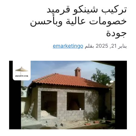
تركيب شينكو قرميد
خصومات عالية وبأحسن
جودة
يناير 21, 2025
بقلم
emarketingo