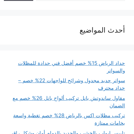
أحدث المواضيع
حداد الرياض 15% خصم أفضل فني حدادة للمظلات
والسواتر
سواتر حديد مجدول وشرائح للواجهات 22% خصم –
حداد محترف
مقاول ساندوتش بانل تركيب ألواح بانل 26% خصم مع
الضمان
تركيب مظلات اكس بالرياض 28% خصم تغطية واسعة
بخامات ممتازة
تلبيس ابواب بالخشب والحديد بالدمام أمان وشكل راقي