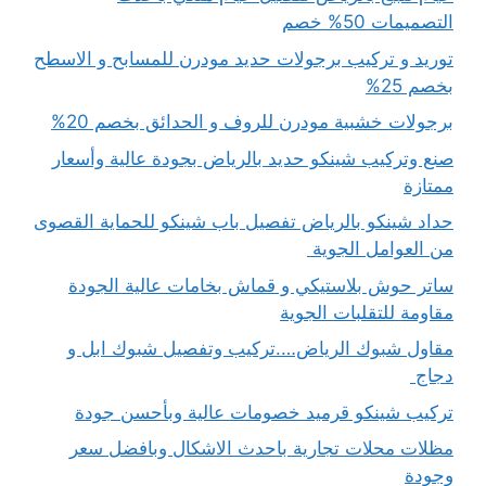
التصميمات 50% خصم
توريد و تركيب برجولات حديد مودرن للمسابح و الاسطح
بخصم 25%
برجولات خشبية مودرن للروف و الحدائق بخصم 20%
صنع وتركيب شينكو حديد بالرياض بجودة عالية وأسعار
ممتازة
حداد شينكو بالرياض تفصيل باب شينكو للحماية القصوى
من العوامل الجوية
ساتر حوش بلاستيكي و قماش بخامات عالية الجودة
مقاومة للتقلبات الجوية
مقاول شبوك الرياض….تركيب وتفصيل شبوك ابل و
دجاج
تركيب شينكو قرميد خصومات عالية وبأحسن جودة
مظلات محلات تجارية باحدث الاشكال وبافضل سعر
وجودة