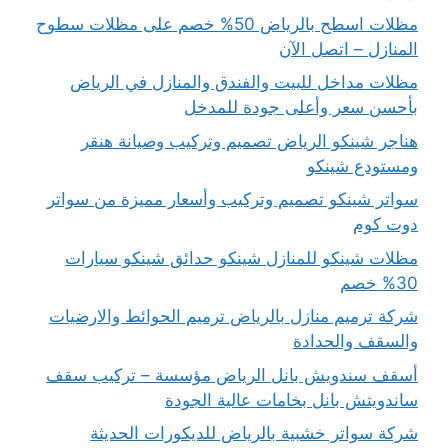
مظلات اسطح بالرياض 50% خصم على مظلات سطوح
المنازل – اتصل الآن
مظلات مداخل للبيت والفندق والمنازل في الرياض
بأحسن سعر وأعلى جودة للمدخل
هناجر شينكو الرياض تصميم وتركيب وصيانة هنقر
ومستودع شينكو
سواتر شينكو تصميم وتركيب وأسعار مميزة من سواتر
دوت كوم
مظلات شينكو للمنازل شينكو حدائق شينكو سيارات
30% خصم
شركة ترميم منازل بالرياض ترميم الحوائط والارضيات
والسقف والحدادة
أسقف سندويش بانل الرياض مؤسسة – تركيب سقف
ساندويتش بانل بخامات عالية الجودة
شركة سواتر خشبية بالرياض للديكورات الحديثة