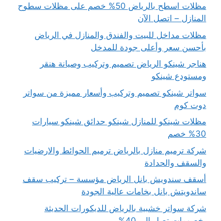
مظلات اسطح بالرياض 50% خصم على مظلات سطوح
المنازل – اتصل الآن
مظلات مداخل للبيت والفندق والمنازل في الرياض
بأحسن سعر وأعلى جودة للمدخل
هناجر شينكو الرياض تصميم وتركيب وصيانة هنقر
ومستودع شينكو
سواتر شينكو تصميم وتركيب وأسعار مميزة من سواتر
دوت كوم
مظلات شينكو للمنازل شينكو حدائق شينكو سيارات
30% خصم
شركة ترميم منازل بالرياض ترميم الحوائط والارضيات
والسقف والحدادة
أسقف سندويش بانل الرياض مؤسسة – تركيب سقف
ساندويتش بانل بخامات عالية الجودة
شركة سواتر خشبية بالرياض للديكورات الحديثة
بخصومات تصل إلي 40%