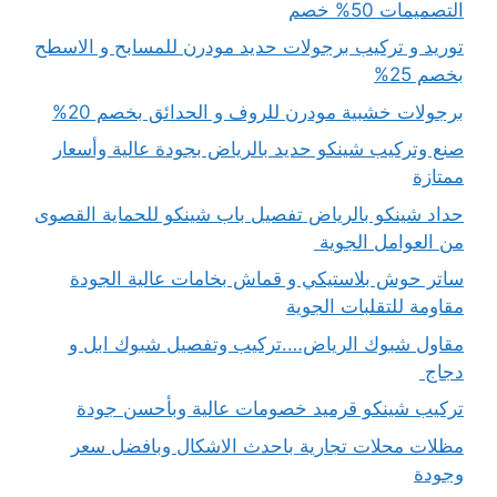
التصميمات 50% خصم
توريد و تركيب برجولات حديد مودرن للمسابح و الاسطح
بخصم 25%
برجولات خشبية مودرن للروف و الحدائق بخصم 20%
صنع وتركيب شينكو حديد بالرياض بجودة عالية وأسعار
ممتازة
حداد شينكو بالرياض تفصيل باب شينكو للحماية القصوى
من العوامل الجوية
ساتر حوش بلاستيكي و قماش بخامات عالية الجودة
مقاومة للتقلبات الجوية
مقاول شبوك الرياض….تركيب وتفصيل شبوك ابل و
دجاج
تركيب شينكو قرميد خصومات عالية وبأحسن جودة
مظلات محلات تجارية باحدث الاشكال وبافضل سعر
وجودة