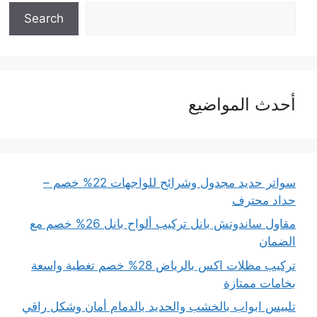
Search
أحدث المواضيع
سواتر حديد مجدول وشرائح للواجهات 22% خصم –
حداد محترف
مقاول ساندوتش بانل تركيب ألواح بانل 26% خصم مع
الضمان
تركيب مظلات اكس بالرياض 28% خصم تغطية واسعة
بخامات ممتازة
تلبيس ابواب بالخشب والحديد بالدمام أمان وشكل راقي