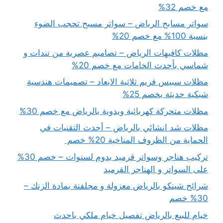
مع خصم 32%
سواتر مسابح الرياض – سواتر مسبح تحجب الضوء
بنسبة 100% مع خصم 20%
مظلات كافيهات الرياض – تصاميم عصرية من تندات و
شماسي بأحدث الخامات مع خصم 20%
مظلات سبيس فريم ثلاثية الابعاد – تصميمات هندسية
شبكية حديثة بخصم 25%
مظلات متحركة كهربائية ويدوية بالرياض مع خصم 30%
مظلات شد انشائي بالرياض – أحدث التقنيات في
الحماية من الظروف المناخية 20% خصم
تركيب هناجر وسواتر قرميد يدوم لسنوات – خصم 30%
على السواتر و الهناجر القرميد
شرائح شينكو بالرياض معزولة و مجلفنة بمادة الزنك –
30% خصم
خيام للبيع بالرياض تفصيل خيام ملكي باحدث