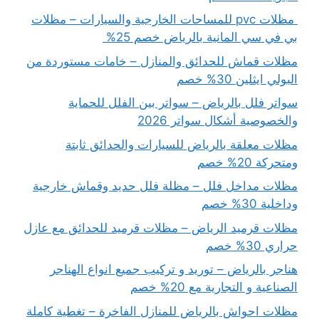
مظلات pvc للمساحات الخارجية والسيارات – مظلات
بي في سي المانية بالرياض خصم 25%
مظلات قماش للحدائق والمنازل – خامات مستوردة من
البولي ايثلين 30% خصم
سواتر فلل بالرياض – سواتر بين الفلل للحماية
والخصوصية أشكال سواتر 2026
مظلات معلقة بالرياض للسيارات والحدائق ثابتة
ومتحركة 20% خصم
مظلات مداخل فلل – مظلة فلل حديد وقماش خارجية
وداخلية 30% خصم
مظلات قرميد الرياض – مظلات قرميد للحدائق مع عازل
حراري 30% خصم
هناجر بالرياض – توريد و تركيب جميع انواع الهناجر
الصناعية و التجارية مع 20% خصم
مظلات احواش بالرياض للمنازل الفاخرة – تغطية كاملة