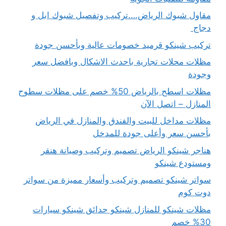
مقاول شبوك الرياض….تركيب وتفصيل شبوك ابل و
دجاج
تركيب شينكو قرميد خصومات عالية وبأحسن جودة
مظلات محلات تجارية باحدث الاشكال وبافضل سعر
وجودة
مظلات اسطح بالرياض 50% خصم على مظلات سطوح
المنازل – اتصل الآن
مظلات مداخل للبيت والفندق والمنازل في الرياض
بأحسن سعر وأعلى جودة للمدخل
هناجر شينكو الرياض تصميم وتركيب وصيانة هنقر
ومستودع شينكو
سواتر شينكو تصميم وتركيب وأسعار مميزة من سواتر
دوت كوم
مظلات شينكو للمنازل شينكو حدائق شينكو سيارات
30% خصم