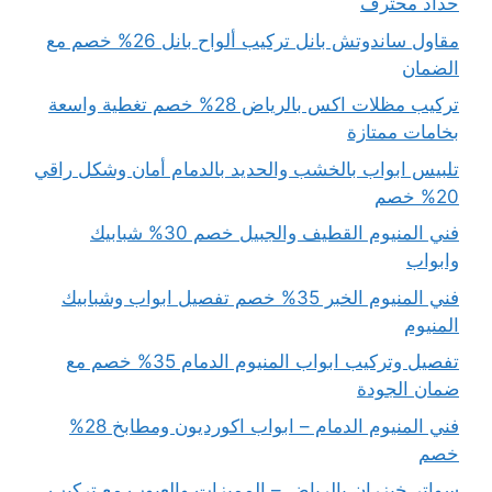
حداد محترف
مقاول ساندوتش بانل تركيب ألواح بانل 26% خصم مع
الضمان
تركيب مظلات اكس بالرياض 28% خصم تغطية واسعة
بخامات ممتازة
تلبيس ابواب بالخشب والحديد بالدمام أمان وشكل راقي
20% خصم
فني المنيوم القطيف والجبيل خصم 30% شبابيك
وابواب
فني المنيوم الخبر 35% خصم تفصيل ابواب وشبابيك
المنيوم
تفصيل وتركيب ابواب المنيوم الدمام 35% خصم مع
ضمان الجودة
فني المنيوم الدمام – ابواب اكورديون ومطابخ 28%
خصم
سواتر خيزران بالرياض – المميزات والعيوب مع تركيب