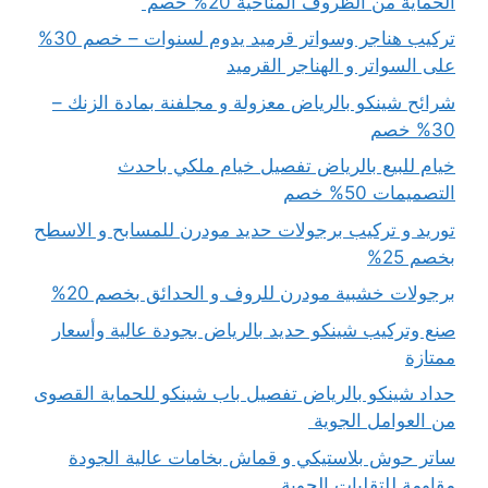
الحماية من الظروف المناخية 20% خصم
تركيب هناجر وسواتر قرميد يدوم لسنوات – خصم 30%
على السواتر و الهناجر القرميد
شرائح شينكو بالرياض معزولة و مجلفنة بمادة الزنك –
30% خصم
خيام للبيع بالرياض تفصيل خيام ملكي باحدث
التصميمات 50% خصم
توريد و تركيب برجولات حديد مودرن للمسابح و الاسطح
بخصم 25%
برجولات خشبية مودرن للروف و الحدائق بخصم 20%
صنع وتركيب شينكو حديد بالرياض بجودة عالية وأسعار
ممتازة
حداد شينكو بالرياض تفصيل باب شينكو للحماية القصوى
من العوامل الجوية
ساتر حوش بلاستيكي و قماش بخامات عالية الجودة
مقاومة للتقلبات الجوية