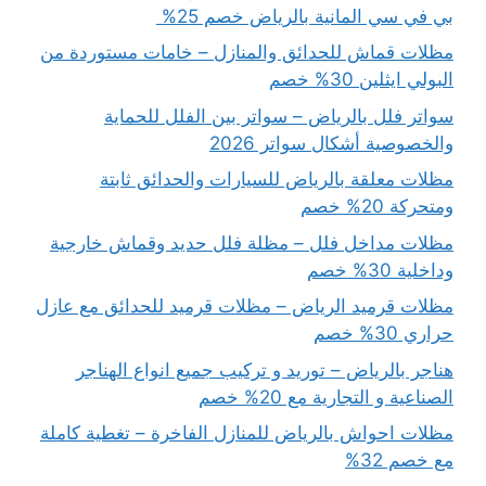
بي في سي المانية بالرياض خصم 25%
مظلات قماش للحدائق والمنازل – خامات مستوردة من
البولي ايثلين 30% خصم
سواتر فلل بالرياض – سواتر بين الفلل للحماية
والخصوصية أشكال سواتر 2026
مظلات معلقة بالرياض للسيارات والحدائق ثابتة
ومتحركة 20% خصم
مظلات مداخل فلل – مظلة فلل حديد وقماش خارجية
وداخلية 30% خصم
مظلات قرميد الرياض – مظلات قرميد للحدائق مع عازل
حراري 30% خصم
هناجر بالرياض – توريد و تركيب جميع انواع الهناجر
الصناعية و التجارية مع 20% خصم
مظلات احواش بالرياض للمنازل الفاخرة – تغطية كاملة
مع خصم 32%