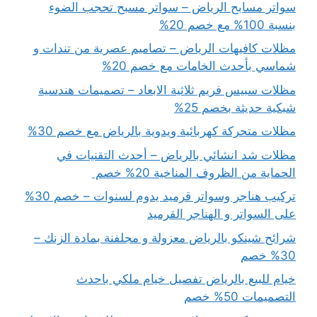
سواتر مسابح الرياض – سواتر مسبح تحجب الضوء
بنسبة 100% مع خصم 20%
مظلات كافيهات الرياض – تصاميم عصرية من تندات و
شماسي بأحدث الخامات مع خصم 20%
مظلات سبيس فريم ثلاثية الابعاد – تصميمات هندسية
شبكية حديثة بخصم 25%
مظلات متحركة كهربائية ويدوية بالرياض مع خصم 30%
مظلات شد انشائي بالرياض – أحدث التقنيات في
الحماية من الظروف المناخية 20% خصم
تركيب هناجر وسواتر قرميد يدوم لسنوات – خصم 30%
على السواتر و الهناجر القرميد
شرائح شينكو بالرياض معزولة و مجلفنة بمادة الزنك –
30% خصم
خيام للبيع بالرياض تفصيل خيام ملكي باحدث
التصميمات 50% خصم