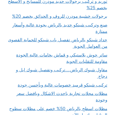
توريد و تركيب برجولات حديد مودرن للمسابح و الاسطح
بخصم 25%
برجولات خشبية مودرن للروف و الحدائق بخصم 20%
صنع وتركيب شينكو حديد بالرياض بجودة عالية وأسعار
ممتازة
حداد شينكو بالرياض تفصيل باب شينكو للحماية القصوى
من العوامل الجوية
ساتر حوش بلاستيكي و قماش بخامات عالية الجودة
مقاومة للتقلبات الجوية
مقاول شبوك الرياض….تركيب وتفصيل شبوك ابل و
دجاج
تركيب شينكو قرميد خصومات عالية وبأحسن جودة
مظلات محلات تجارية باحدث الاشكال وبافضل سعر
وجودة
مظلات اسطح بالرياض 50% خصم على مظلات سطوح
المنازل – اتصل الآن