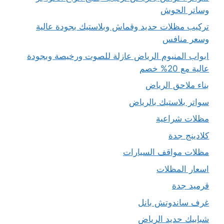
وساتر الحوش
تركيب مظلات حديد وقماش وبلاستيك بجودة عالية
وسعر منافس
ابواب المنيوم الرياض عازلة للصوت ورخيصة وبجودة
عالية مع 20% خصم
بناء ملاحق الرياض
سواتر بلاستيك بالرياض
مظلات شراعية
كلادينج جدة
مظلات مواقف السيارات
اسعار المظلات
قرميد جدة
غرف ساندوتش بانل
شبابيك حديد الرياض