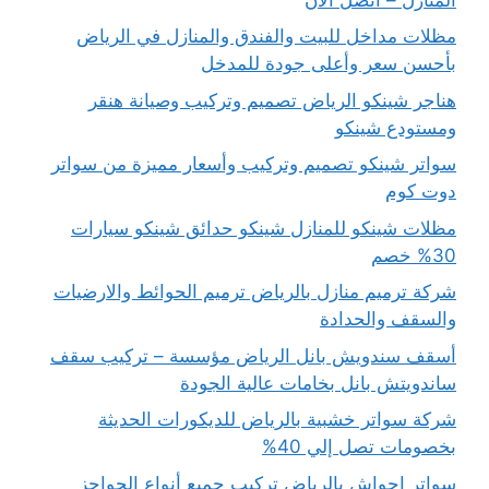
مظلات مداخل للبيت والفندق والمنازل في الرياض
بأحسن سعر وأعلى جودة للمدخل
هناجر شينكو الرياض تصميم وتركيب وصيانة هنقر
ومستودع شينكو
سواتر شينكو تصميم وتركيب وأسعار مميزة من سواتر
دوت كوم
مظلات شينكو للمنازل شينكو حدائق شينكو سيارات
30% خصم
شركة ترميم منازل بالرياض ترميم الحوائط والارضيات
والسقف والحدادة
أسقف سندويش بانل الرياض مؤسسة – تركيب سقف
ساندويتش بانل بخامات عالية الجودة
شركة سواتر خشبية بالرياض للديكورات الحديثة
بخصومات تصل إلي 40%
سواتر احواش بالرياض تركيب جميع أنواع الحواجز