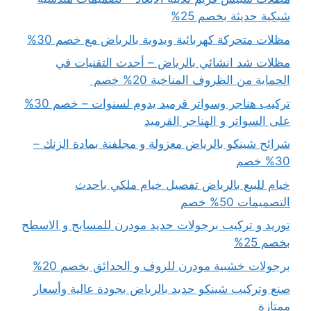
شبكية حديثة بخصم 25%
مظلات متحركة كهربائية ويدوية بالرياض مع خصم 30%
مظلات شد انشائي بالرياض – أحدث التقنيات في
الحماية من الظروف المناخية 20% خصم
تركيب هناجر وسواتر قرميد يدوم لسنوات – خصم 30%
على السواتر و الهناجر القرميد
شرائح شينكو بالرياض معزولة و مجلفنة بمادة الزنك –
30% خصم
خيام للبيع بالرياض تفصيل خيام ملكي باحدث
التصميمات 50% خصم
توريد و تركيب برجولات حديد مودرن للمسابح و الاسطح
بخصم 25%
برجولات خشبية مودرن للروف و الحدائق بخصم 20%
صنع وتركيب شينكو حديد بالرياض بجودة عالية وأسعار
ممتازة