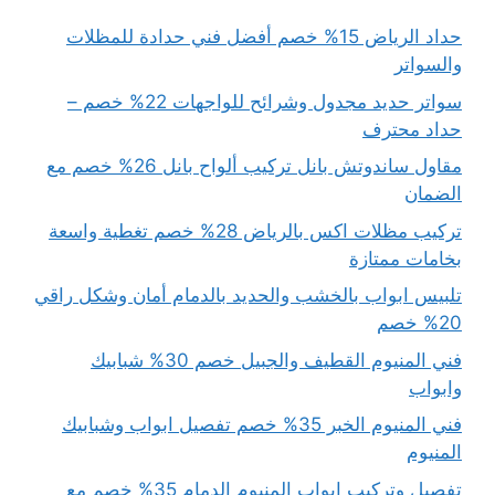
حداد الرياض 15% خصم أفضل فني حدادة للمظلات
والسواتر
سواتر حديد مجدول وشرائح للواجهات 22% خصم –
حداد محترف
مقاول ساندوتش بانل تركيب ألواح بانل 26% خصم مع
الضمان
تركيب مظلات اكس بالرياض 28% خصم تغطية واسعة
بخامات ممتازة
تلبيس ابواب بالخشب والحديد بالدمام أمان وشكل راقي
20% خصم
فني المنيوم القطيف والجبيل خصم 30% شبابيك
وابواب
فني المنيوم الخبر 35% خصم تفصيل ابواب وشبابيك
المنيوم
تفصيل وتركيب ابواب المنيوم الدمام 35% خصم مع