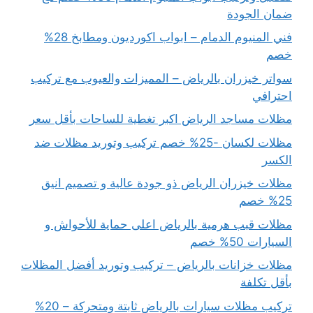
ضمان الجودة
فني المنيوم الدمام – ابواب اكورديون ومطابخ 28%
خصم
سواتر خيزران بالرياض – المميزات والعيوب مع تركيب
احترافي
مظلات مساجد الرياض اكبر تغطية للساحات بأقل سعر
مظلات لكسان -25% خصم تركيب وتوريد مظلات ضد
الكسر
مظلات خيزران الرياض ذو جودة عالية و تصميم انيق
25% خصم
مظلات قبب هرمية بالرياض اعلى حماية للأحواش و
السيارات 50% خصم
مظلات خزانات بالرياض – تركيب وتوريد أفضل المظلات
بأقل تكلفة
تركيب مظلات سيارات بالرياض ثابتة ومتحركة – 20%