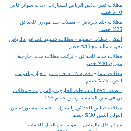
مظلات فيبر جلاس الرياض للسيارات أحدث سواتر فايبر
10% خصم
مظلات جلد بالرياض – مظلات جلد مودرن للحدائق
25% خصم
أشكال مظلات خشبية – مظلات خشبية للحدائق بالرياض
بجودة عالية مع 15% خصم
مظلات حديد للحدائق – تركيب مظلات حديد خارجية
مودرن 10% خصم
مظلات مسابح تغطية كاملة حماية من الغبار والعوامل
الجوية 25% خصم
مظلات pvc للمساحات الخارجية والسيارات – مظلات
بي في سي المانية بالرياض خصم 25%
مظلات قماش للحدائق والمنازل – خامات مستوردة من
البولي ايثلين 30% خصم
سواتر فلل بالرياض – سواتر بين الفلل للحماية