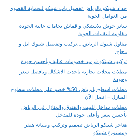
حداد شينكو بالرياض تفصيل باب شينكو للحماية القصوى
من العوامل الجوية
ساتر حوش بلاستيكي و قماش بخامات عالية الجودة
مقاومة للتقلبات الجوية
مقاول شبوك الرياض….تركيب وتفصيل شبوك ابل و
دجاج
تركيب شينكو قرميد خصومات عالية وبأحسن جودة
مظلات محلات تجارية باحدث الاشكال وبافضل سعر
وجودة
مظلات اسطح بالرياض 50% خصم على مظلات سطوح
المنازل – اتصل الآن
مظلات مداخل للبيت والفندق والمنازل في الرياض
بأحسن سعر وأعلى جودة للمدخل
هناجر شينكو الرياض تصميم وتركيب وصيانة هنقر
ومستودع شينكو