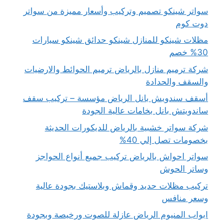
سواتر شينكو تصميم وتركيب وأسعار مميزة من سواتر
دوت كوم
مظلات شينكو للمنازل شينكو حدائق شينكو سيارات
30% خصم
شركة ترميم منازل بالرياض ترميم الحوائط والارضيات
والسقف والحدادة
أسقف سندويش بانل الرياض مؤسسة – تركيب سقف
ساندويتش بانل بخامات عالية الجودة
شركة سواتر خشبية بالرياض للديكورات الحديثة
بخصومات تصل إلي 40%
سواتر احواش بالرياض تركيب جميع أنواع الحواجز
وساتر الحوش
تركيب مظلات حديد وقماش وبلاستيك بجودة عالية
وسعر منافس
ابواب المنيوم الرياض عازلة للصوت ورخيصة وبجودة