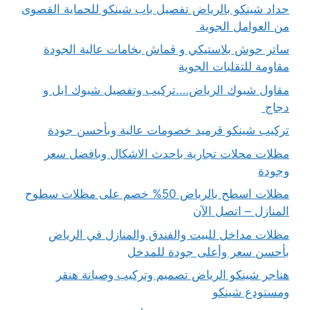
حداد شينكو بالرياض تفصيل باب شينكو للحماية القصوى
من العوامل الجوية
ساتر حوش بلاستيكي و قماش بخامات عالية الجودة
مقاومة للتقلبات الجوية
مقاول شبوك الرياض….تركيب وتفصيل شبوك ابل و
دجاج
تركيب شينكو قرميد خصومات عالية وبأحسن جودة
مظلات محلات تجارية باحدث الاشكال وبافضل سعر
وجودة
مظلات اسطح بالرياض 50% خصم على مظلات سطوح
المنازل – اتصل الآن
مظلات مداخل للبيت والفندق والمنازل في الرياض
بأحسن سعر وأعلى جودة للمدخل
هناجر شينكو الرياض تصميم وتركيب وصيانة هنقر
ومستودع شينكو