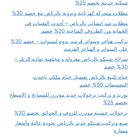
شبكية حديثة بخصم 25%
مظلات متحركة كهربائية ويدوية بالرياض مع خصم 30%
مظلات شد انشائي بالرياض – أحدث التقنيات في
الحماية من الظروف المناخية 20% خصم
تركيب هناجر وسواتر قرميد يدوم لسنوات – خصم 30%
على السواتر و الهناجر القرميد
شرائح شينكو بالرياض معزولة و مجلفنة بمادة الزنك –
30% خصم
خيام للبيع بالرياض تفصيل خيام ملكي باحدث
التصميمات 50% خصم
توريد و تركيب برجولات حديد مودرن للمسابح و الاسطح
بخصم 25%
برجولات خشبية مودرن للروف و الحدائق بخصم 20%
صنع وتركيب شينكو حديد بالرياض بجودة عالية وأسعار
ممتازة