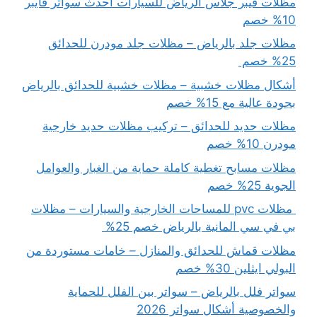
مظلات فيبر جلاس الرياض للسيارات أحدث سواتر فايبر
10% خصم
مظلات جلد بالرياض – مظلات جلد مودرن للحدائق
25% خصم
أشكال مظلات خشبية – مظلات خشبية للحدائق بالرياض
بجودة عالية مع 15% خصم
مظلات حديد للحدائق – تركيب مظلات حديد خارجية
مودرن 10% خصم
مظلات مسابح تغطية كاملة حماية من الغبار والعوامل
الجوية 25% خصم
مظلات pvc للمساحات الخارجية والسيارات – مظلات
بي في سي المانية بالرياض خصم 25%
مظلات قماش للحدائق والمنازل – خامات مستوردة من
البولي ايثلين 30% خصم
سواتر فلل بالرياض – سواتر بين الفلل للحماية
والخصوصية أشكال سواتر 2026