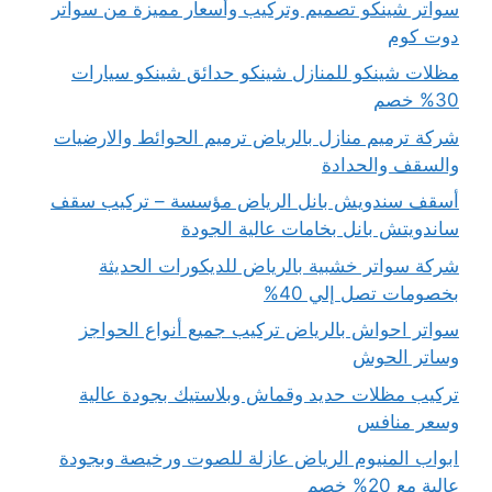
سواتر شينكو تصميم وتركيب وأسعار مميزة من سواتر
دوت كوم
مظلات شينكو للمنازل شينكو حدائق شينكو سيارات
30% خصم
شركة ترميم منازل بالرياض ترميم الحوائط والارضيات
والسقف والحدادة
أسقف سندويش بانل الرياض مؤسسة – تركيب سقف
ساندويتش بانل بخامات عالية الجودة
شركة سواتر خشبية بالرياض للديكورات الحديثة
بخصومات تصل إلي 40%
سواتر احواش بالرياض تركيب جميع أنواع الحواجز
وساتر الحوش
تركيب مظلات حديد وقماش وبلاستيك بجودة عالية
وسعر منافس
ابواب المنيوم الرياض عازلة للصوت ورخيصة وبجودة
عالية مع 20% خصم