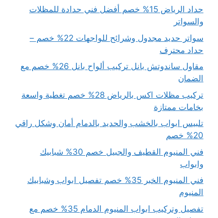
حداد الرياض 15% خصم أفضل فني حدادة للمظلات
والسواتر
سواتر حديد مجدول وشرائح للواجهات 22% خصم –
حداد محترف
مقاول ساندوتش بانل تركيب ألواح بانل 26% خصم مع
الضمان
تركيب مظلات اكس بالرياض 28% خصم تغطية واسعة
بخامات ممتازة
تلبيس ابواب بالخشب والحديد بالدمام أمان وشكل راقي
20% خصم
فني المنيوم القطيف والجبيل خصم 30% شبابيك
وابواب
فني المنيوم الخبر 35% خصم تفصيل ابواب وشبابيك
المنيوم
تفصيل وتركيب ابواب المنيوم الدمام 35% خصم مع