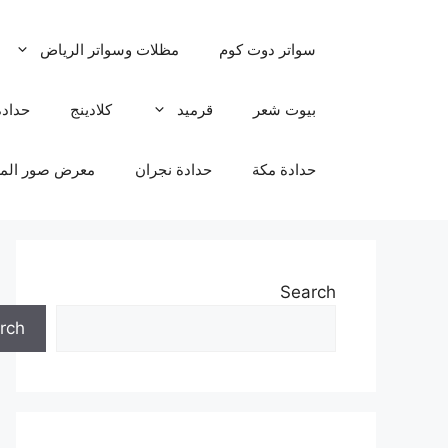
نتقل
لى
سواتر دوت كوم
مظلات وسواتر الرياض
لمحتوى
بيوت شعر
قرميد
كلادينج
حدادة
حدادة مكة
حدادة نجران
معرض صور المظ
Search
rch