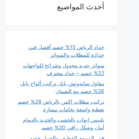
أحدث المواضيع
حداد الرياض 15% خصم أفضل فني
حدادة للمظلات والسواتر
سواتر حديد مجدول وشرائح للواجهات
22% خصم – حداد محترف
مقاول ساندوتش بانل تركيب ألواح بانل
26% خصم مع الضمان
تركيب مظلات اكس بالرياض 28% خصم
تغطية واسعة بخامات ممتازة
تلبيس ابواب بالخشب والحديد بالدمام
أمان وشكل راقي 20% خصم
فني المنيوم القطيف والجبيل خصم