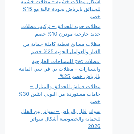
أشكال مظلات خشبية – مظلات خشبية
للحدائق بالرياض بجودة عالية مع 15%
خصم
مظلات حديد للحدائق – تركيب مظلات
حديد خارجية مودرن 10% خصم
مظلات مسابح تغطية كاملة حماية من
الغبار والعوامل الجوية 25% خصم
مظلات pvc للمساحات الخارجية
والسيارات – مظلات بي في سي المانية
بالرياض خصم 25%
مظلات قماش للحدائق والمنازل –
خامات مستوردة من البولي ايثلين 30%
خصم
سواتر فلل بالرياض – سواتر بين الفلل
للحماية والخصوصية أشكال سواتر
2026