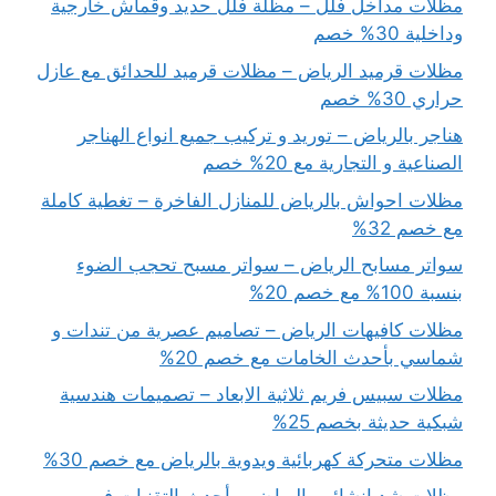
مظلات مداخل فلل – مظلة فلل حديد وقماش خارجية
وداخلية 30% خصم
مظلات قرميد الرياض – مظلات قرميد للحدائق مع عازل
حراري 30% خصم
هناجر بالرياض – توريد و تركيب جميع انواع الهناجر
الصناعية و التجارية مع 20% خصم
مظلات احواش بالرياض للمنازل الفاخرة – تغطية كاملة
مع خصم 32%
سواتر مسابح الرياض – سواتر مسبح تحجب الضوء
بنسبة 100% مع خصم 20%
مظلات كافيهات الرياض – تصاميم عصرية من تندات و
شماسي بأحدث الخامات مع خصم 20%
مظلات سبيس فريم ثلاثية الابعاد – تصميمات هندسية
شبكية حديثة بخصم 25%
مظلات متحركة كهربائية ويدوية بالرياض مع خصم 30%