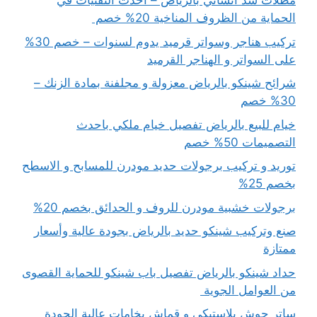
مظلات شد انشائي بالرياض – أحدث التقنيات في
الحماية من الظروف المناخية 20% خصم
تركيب هناجر وسواتر قرميد يدوم لسنوات – خصم 30%
على السواتر و الهناجر القرميد
شرائح شينكو بالرياض معزولة و مجلفنة بمادة الزنك –
30% خصم
خيام للبيع بالرياض تفصيل خيام ملكي باحدث
التصميمات 50% خصم
توريد و تركيب برجولات حديد مودرن للمسابح و الاسطح
بخصم 25%
برجولات خشبية مودرن للروف و الحدائق بخصم 20%
صنع وتركيب شينكو حديد بالرياض بجودة عالية وأسعار
ممتازة
حداد شينكو بالرياض تفصيل باب شينكو للحماية القصوى
من العوامل الجوية
ساتر حوش بلاستيكي و قماش بخامات عالية الجودة