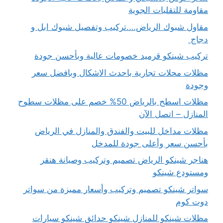
مقاومة للتقلبات الجوية
مقاول شبوك الرياض….تركيب وتفصيل شبوك ابل و
دجاج
تركيب شينكو قرميد خصومات عالية وبأحسن جودة
مظلات محلات تجارية باحدث الاشكال وبافضل سعر
وجودة
مظلات اسطح بالرياض 50% خصم على مظلات سطوح
المنازل – اتصل الآن
مظلات مداخل للبيت والفندق والمنازل في الرياض
بأحسن سعر وأعلى جودة للمدخل
هناجر شينكو الرياض تصميم وتركيب وصيانة هنقر
ومستودع شينكو
سواتر شينكو تصميم وتركيب وأسعار مميزة من سواتر
دوت كوم
مظلات شينكو للمنازل شينكو حدائق شينكو سيارات