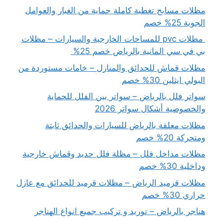
مظلات مسابح تغطية كاملة حماية من الغبار والعوامل
الجوية 25% خصم
مظلات pvc للمساحات الخارجية والسيارات – مظلات
بي في سي المانية بالرياض خصم 25%
مظلات قماش للحدائق والمنازل – خامات مستوردة من
البولي ايثلين 30% خصم
سواتر فلل بالرياض – سواتر بين الفلل للحماية
والخصوصية أشكال سواتر 2026
مظلات معلقة بالرياض للسيارات والحدائق ثابتة
ومتحركة 20% خصم
مظلات مداخل فلل – مظلة فلل حديد وقماش خارجية
وداخلية 30% خصم
مظلات قرميد الرياض – مظلات قرميد للحدائق مع عازل
حراري 30% خصم
هناجر بالرياض – توريد و تركيب جميع انواع الهناجر