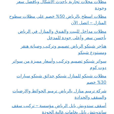
مظلات محلات تجارية باحدث الاشكال وبافضل سعر
وجودة
مظلات اسطح بالرياض 50% خصم على مظلات سطوح
المنازل – اتصل الآن
مظلات مداخل للبيت والفندق والمنازل في الرياض
بأحسن سعر وأعلى جودة للمدخل
هناجر شينكو الرياض تصميم وتركيب وصيانة هنقر
ومستودع شينكو
سواتر شينكو تصميم وتركيب وأسعار مميزة من سواتر
دوت كوم
مظلات شينكو للمنازل شينكو حدائق شينكو سيارات
30% خصم
شركة ترميم منازل بالرياض ترميم الحوائط والارضيات
والسقف والحدادة
أسقف سندويش بانل الرياض مؤسسة – تركيب سقف
ساندويتش بانل بخامات عالية الجودة