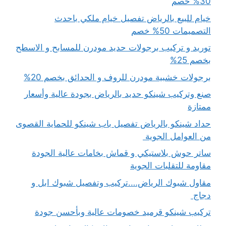
30% خصم
خيام للبيع بالرياض تفصيل خيام ملكي باحدث
التصميمات 50% خصم
توريد و تركيب برجولات حديد مودرن للمسابح و الاسطح
بخصم 25%
برجولات خشبية مودرن للروف و الحدائق بخصم 20%
صنع وتركيب شينكو حديد بالرياض بجودة عالية وأسعار
ممتازة
حداد شينكو بالرياض تفصيل باب شينكو للحماية القصوى
من العوامل الجوية
ساتر حوش بلاستيكي و قماش بخامات عالية الجودة
مقاومة للتقلبات الجوية
مقاول شبوك الرياض….تركيب وتفصيل شبوك ابل و
دجاج
تركيب شينكو قرميد خصومات عالية وبأحسن جودة