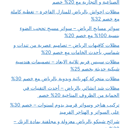
الصناعية و التجارية مع 20% خصم
مظلات احواش بالرياض للمنازل الفاخرة – تغطية كاملة
مع خصم 32%
سواتر مسابح الرياض – سواتر مسبح تحجب الضوء
بنسبة 100% مع خصم 20%
مظلات كافيهات الرياض – تصاميم عصرية من تندات و
شماسي بأحدث الخامات مع خصم 20%
مظلات سبيس فريم ثلاثية الابعاد – تصميمات هندسية
شبكية حديثة بخصم 25%
مظلات متحركة كهربائية ويدوية بالرياض مع خصم 30%
مظلات شد انشائي بالرياض – أحدث التقنيات في
الحماية من الظروف المناخية 20% خصم
تركيب هناجر وسواتر قرميد يدوم لسنوات – خصم 30%
على السواتر و الهناجر القرميد
شرائح شينكو بالرياض معزولة و مجلفنة بمادة الزنك –