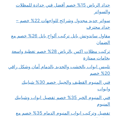
حداد الرياض 15% خصم أفضل فني حدادة للمظلات
والسواتر
سواتر حديد مجدول وشرائح للواجهات 22% خصم –
حداد محترف
مقاول ساندوتش بانل تركيب ألواح بانل 26% خصم مع
الضمان
تركيب مظلات اكس بالرياض 28% خصم تغطية واسعة
بخامات ممتازة
تلبيس ابواب بالخشب والحديد بالدمام أمان وشكل راقي
20% خصم
فني المنيوم القطيف والجبيل خصم 30% شبابيك
وابواب
فني المنيوم الخبر 35% خصم تفصيل ابواب وشبابيك
المنيوم
تفصيل وتركيب ابواب المنيوم الدمام 35% خصم مع