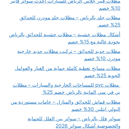
مظلات فيبر جلاس الرياض للسيارات أحدث سواتر فايبر
10% خصم
مظلات جلد بالرياض – مظلات جلد مودرن للحدائق
25% خصم
أشكال مظلات خشبية – مظلات خشبية للحدائق بالرياض
بجودة عالية مع 15% خصم
مظلات حديد للحدائق – تركيب مظلات حديد خارجية
مودرن 10% خصم
مظلات مسابح تغطية كاملة حماية من الغبار والعوامل
الجوية 25% خصم
مظلات pvc للمساحات الخارجية والسيارات – مظلات
بي في سي المانية بالرياض خصم 25%
مظلات قماش للحدائق والمنازل – خامات مستوردة من
البولي ايثلين 30% خصم
سواتر فلل بالرياض – سواتر بين الفلل للحماية
والخصوصية أشكال سواتر 2026