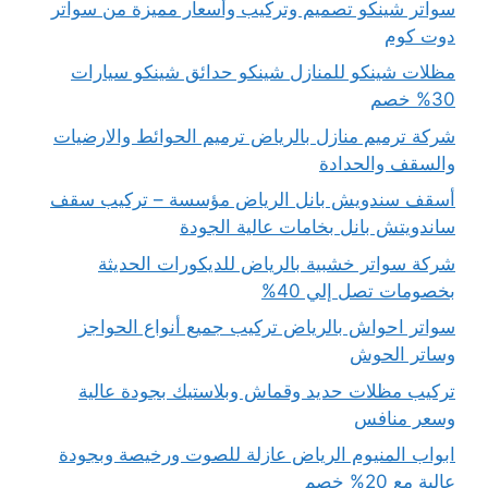
سواتر شينكو تصميم وتركيب وأسعار مميزة من سواتر
دوت كوم
مظلات شينكو للمنازل شينكو حدائق شينكو سيارات
30% خصم
شركة ترميم منازل بالرياض ترميم الحوائط والارضيات
والسقف والحدادة
أسقف سندويش بانل الرياض مؤسسة – تركيب سقف
ساندويتش بانل بخامات عالية الجودة
شركة سواتر خشبية بالرياض للديكورات الحديثة
بخصومات تصل إلي 40%
سواتر احواش بالرياض تركيب جميع أنواع الحواجز
وساتر الحوش
تركيب مظلات حديد وقماش وبلاستيك بجودة عالية
وسعر منافس
ابواب المنيوم الرياض عازلة للصوت ورخيصة وبجودة
عالية مع 20% خصم