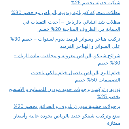
شبكية حديثة بخصم 25%
مظلات متحركة كهربائية ويدوية بالرياض مع خصم 30%
مظلات شد انشائي بالرياض – أحدث التقنيات في
الحماية من الظروف المناخية 20% خصم
تركيب هناجر وسواتر قرميد يدوم لسنوات – خصم 30%
على السواتر و الهناجر القرميد
شرائح شينكو بالرياض معزولة و مجلفنة بمادة الزنك –
30% خصم
خيام للبيع بالرياض تفصيل خيام ملكي باحدث
التصميمات 50% خصم
توريد و تركيب برجولات حديد مودرن للمسابح و الاسطح
بخصم 25%
برجولات خشبية مودرن للروف و الحدائق بخصم 20%
صنع وتركيب شينكو حديد بالرياض بجودة عالية وأسعار
ممتازة