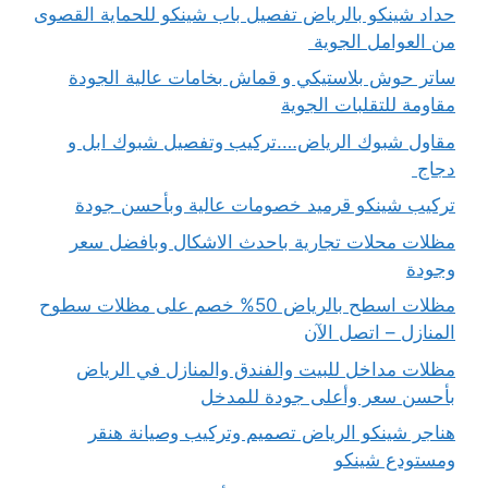
حداد شينكو بالرياض تفصيل باب شينكو للحماية القصوى
من العوامل الجوية
ساتر حوش بلاستيكي و قماش بخامات عالية الجودة
مقاومة للتقلبات الجوية
مقاول شبوك الرياض….تركيب وتفصيل شبوك ابل و
دجاج
تركيب شينكو قرميد خصومات عالية وبأحسن جودة
مظلات محلات تجارية باحدث الاشكال وبافضل سعر
وجودة
مظلات اسطح بالرياض 50% خصم على مظلات سطوح
المنازل – اتصل الآن
مظلات مداخل للبيت والفندق والمنازل في الرياض
بأحسن سعر وأعلى جودة للمدخل
هناجر شينكو الرياض تصميم وتركيب وصيانة هنقر
ومستودع شينكو