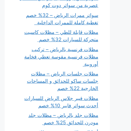
عصرية من سواتر دوت كوم
سواتر ممرات الرياض – 32% خصم
تغطية كاملة للممرات الداخلية
مظلات قابلة للطي – مظلات كاسيت
متحركة للسيارات 32% خصم
مظلات فرنسية بالرياض – تركيب
مظلات فرنسية مقوسة تعطي فخامة
أوروبية
مظلات جلسات الرياض – مظلات
جلسات ساكو للحدائق و المساحات
الخارجية 22% خصم
مظلات فيبر جلاس الرياض للسيارات
أحدث سواتر فايبر 10% خصم
مظلات جلد بالرياض – مظلات جلد
مودرن للحدائق 25% خصم