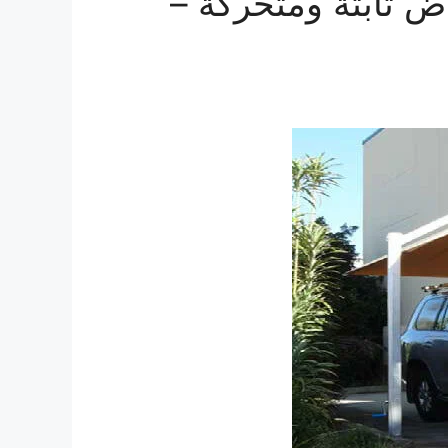
ض ثابتة ومتحركة –