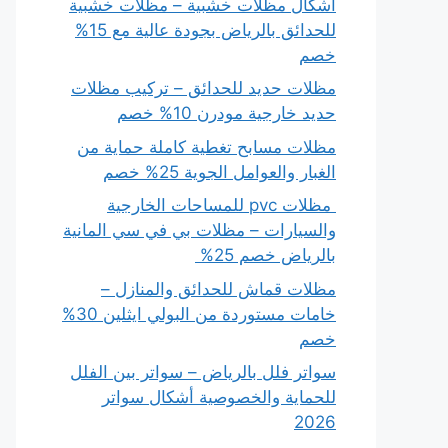
أشكال مظلات خشبية – مظلات خشبية
للحدائق بالرياض بجودة عالية مع 15%
خصم
مظلات حديد للحدائق – تركيب مظلات
حديد خارجية مودرن 10% خصم
مظلات مسابح تغطية كاملة حماية من
الغبار والعوامل الجوية 25% خصم
مظلات pvc للمساحات الخارجية
والسيارات – مظلات بي في سي المانية
بالرياض خصم 25%
مظلات قماش للحدائق والمنازل –
خامات مستوردة من البولي ايثلين 30%
خصم
سواتر فلل بالرياض – سواتر بين الفلل
للحماية والخصوصية أشكال سواتر
2026