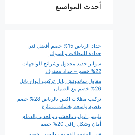
أحدث المواضيع
حداد الرياض 15% خصم أفضل فني
حدادة للمظلات والسواتر
سواتر حديد مجدول وشرائح للواجهات
22% خصم – حداد محترف
مقاول ساندوتش بانل تركيب ألواح بانل
26% خصم مع الضمان
تركيب مظلات اكس بالرياض 28% خصم
تغطية واسعة بخامات ممتازة
تلبيس ابواب بالخشب والحديد بالدمام
أمان وشكل راقي 20% خصم
فني المنيوم القطيف والجبيل خصم