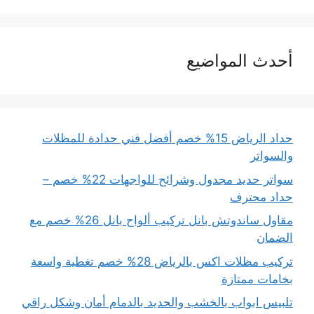
أحدث المواضيع
حداد الرياض 15% خصم أفضل فني حدادة للمظلات
والسواتر
سواتر حديد مجدول وشرائح للواجهات 22% خصم –
حداد محترف
مقاول ساندوتش بانل تركيب ألواح بانل 26% خصم مع
الضمان
تركيب مظلات اكس بالرياض 28% خصم تغطية واسعة
بخامات ممتازة
تلبيس ابواب بالخشب والحديد بالدمام أمان وشكل راقي