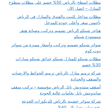
مظلات اسطح بالرياض 50% خصم على مظلات سطوح
المنازل – اتصل الآن
مظلات مداخل للبيت والفندق والمنازل في الرياض
بأحسن سعر وأعلى جودة للمدخل
هناجر شينكو الرياض تصميم وتركيب وصيانة هنقر
ومستودع شينكو
سواتر شينكو تصميم وتركيب وأسعار مميزة من سواتر
دوت كوم
مظلات شينكو للمنازل شينكو حدائق شينكو سيارات
30% خصم
شركة ترميم منازل بالرياض ترميم الحوائط والارضيات
والسقف والحدادة
أسقف سندويش بانل الرياض مؤسسة – تركيب سقف
ساندويتش بانل بخامات عالية الجودة
شركة سواتر خشبية بالرياض للديكورات الحديثة
بخصومات تصل إلي 40%