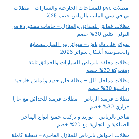
مظلات pvc للمساحات الخارجية والسيارات – مظلات
بي في سي المانية بالرياض خصم 25%
مظلات قماش للحدائق والمنازل – خامات مستوردة من
البولي ايثلين 30% خصم
سواتر فلل بالرياض – سواتر بين الفلل للحماية
والخصوصية أشكال سواتر 2026
مظلات معلقة بالرياض للسيارات والحدائق ثابتة
ومتحركة 20% خصم
مظلات مداخل فلل – مظلة فلل حديد وقماش خارجية
وداخلية 30% خصم
مظلات قرميد الرياض – مظلات قرميد للحدائق مع عازل
حراري 30% خصم
هناجر بالرياض – توريد و تركيب جميع انواع الهناجر
الصناعية و التجارية مع 20% خصم
مظلات احواش بالرياض للمنازل الفاخرة – تغطية كاملة