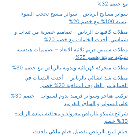
مع خصم 32%
سواتر مسابح الرياض – سواتر مسبح تحجب الضوء
بنسبة 100% مع خصم 20%
مظلات كافيهات الرياض – تصاميم عصرية من تندات و
شماسي بأحدث الخامات مع خصم 20%
مظلات سبيس فريم ثلاثية الابعاد – تصميمات هندسية
شبكية حديثة بخصم 25%
مظلات متحركة كهربائية ويدوية بالرياض مع خصم 30%
مظلات شد انشائي بالرياض – أحدث التقنيات في
الحماية من الظروف المناخية 20% خصم
تركيب هناجر وسواتر قرميد يدوم لسنوات – خصم 30%
على السواتر و الهناجر القرميد
شرائح شينكو بالرياض معزولة و مجلفنة بمادة الزنك –
30% خصم
خيام للبيع بالرياض تفصيل خيام ملكي باحدث