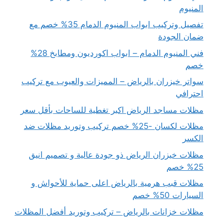
المنيوم
تفصيل وتركيب ابواب المنيوم الدمام 35% خصم مع
ضمان الجودة
فني المنيوم الدمام – ابواب اكورديون ومطابخ 28%
خصم
سواتر خيزران بالرياض – المميزات والعيوب مع تركيب
احترافي
مظلات مساجد الرياض اكبر تغطية للساحات بأقل سعر
مظلات لكسان -25% خصم تركيب وتوريد مظلات ضد
الكسر
مظلات خيزران الرياض ذو جودة عالية و تصميم انيق
25% خصم
مظلات قبب هرمية بالرياض اعلى حماية للأحواش و
السيارات 50% خصم
مظلات خزانات بالرياض – تركيب وتوريد أفضل المظلات