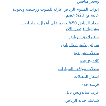
وسعر منافس
ابواب المنيوم الرياض عازلة للصوت ورخيصة وبجودة
عالية مع 20% خصم
حداد الرياض 50% خصم على أعمال حداد ابواب
وشبابيك فإتصل الآن
بناء ملاحق الرياض
سواتر بلاستيك بالرياض
مظلات شراعية
كلادينج جدة
مظلات مواقف السيارات
اسعار المظلات
قرميد جدة
غرف ساندوتش بانل
شبابيك حديد الرياض