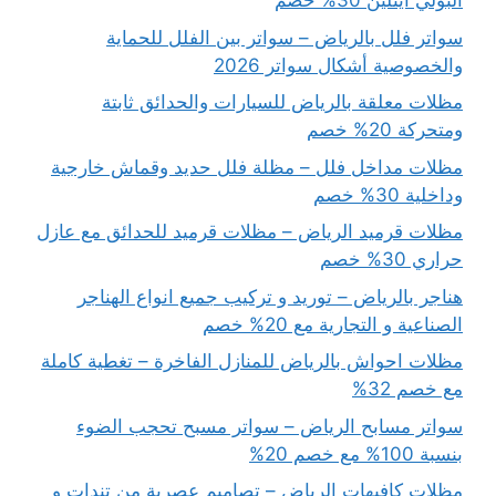
البولي ايثلين 30% خصم
سواتر فلل بالرياض – سواتر بين الفلل للحماية
والخصوصية أشكال سواتر 2026
مظلات معلقة بالرياض للسيارات والحدائق ثابتة
ومتحركة 20% خصم
مظلات مداخل فلل – مظلة فلل حديد وقماش خارجية
وداخلية 30% خصم
مظلات قرميد الرياض – مظلات قرميد للحدائق مع عازل
حراري 30% خصم
هناجر بالرياض – توريد و تركيب جميع انواع الهناجر
الصناعية و التجارية مع 20% خصم
مظلات احواش بالرياض للمنازل الفاخرة – تغطية كاملة
مع خصم 32%
سواتر مسابح الرياض – سواتر مسبح تحجب الضوء
بنسبة 100% مع خصم 20%
مظلات كافيهات الرياض – تصاميم عصرية من تندات و