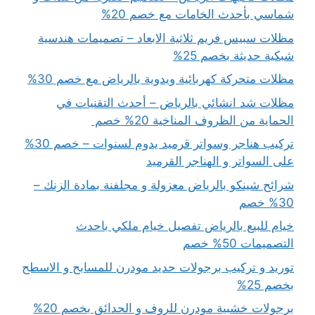
شماسي بأحدث الخامات مع خصم 20%
مظلات سبيس فريم ثلاثية الابعاد – تصميمات هندسية
شبكية حديثة بخصم 25%
مظلات متحركة كهربائية ويدوية بالرياض مع خصم 30%
مظلات شد انشائي بالرياض – أحدث التقنيات في
الحماية من الظروف المناخية 20% خصم
تركيب هناجر وسواتر قرميد يدوم لسنوات – خصم 30%
على السواتر و الهناجر القرميد
شرائح شينكو بالرياض معزولة و مجلفنة بمادة الزنك –
30% خصم
خيام للبيع بالرياض تفصيل خيام ملكي باحدث
التصميمات 50% خصم
توريد و تركيب برجولات حديد مودرن للمسابح و الاسطح
بخصم 25%
برجولات خشبية مودرن للروف و الحدائق بخصم 20%