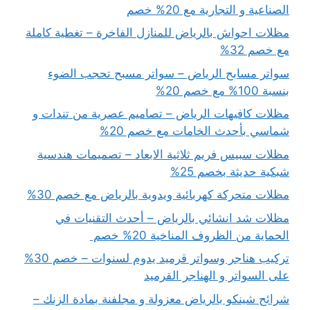
الصناعية و التجارية مع 20% خصم
مظلات احواش بالرياض للمنازل الفاخرة – تغطية كاملة
مع خصم 32%
سواتر مسابح الرياض – سواتر مسبح تحجب الضوء
بنسبة 100% مع خصم 20%
مظلات كافيهات الرياض – تصاميم عصرية من تندات و
شماسي بأحدث الخامات مع خصم 20%
مظلات سبيس فريم ثلاثية الابعاد – تصميمات هندسية
شبكية حديثة بخصم 25%
مظلات متحركة كهربائية ويدوية بالرياض مع خصم 30%
مظلات شد انشائي بالرياض – أحدث التقنيات في
الحماية من الظروف المناخية 20% خصم
تركيب هناجر وسواتر قرميد يدوم لسنوات – خصم 30%
على السواتر و الهناجر القرميد
شرائح شينكو بالرياض معزولة و مجلفنة بمادة الزنك –