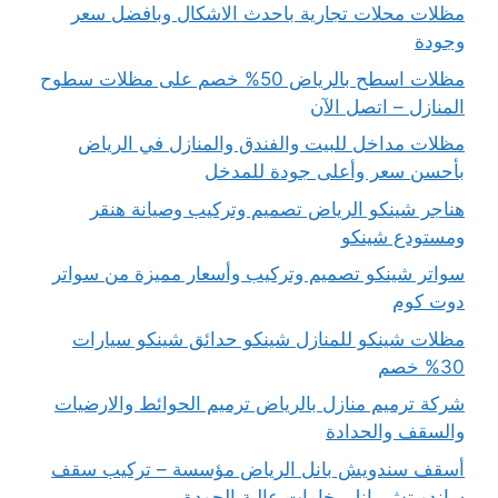
مظلات محلات تجارية باحدث الاشكال وبافضل سعر
وجودة
مظلات اسطح بالرياض 50% خصم على مظلات سطوح
المنازل – اتصل الآن
مظلات مداخل للبيت والفندق والمنازل في الرياض
بأحسن سعر وأعلى جودة للمدخل
هناجر شينكو الرياض تصميم وتركيب وصيانة هنقر
ومستودع شينكو
سواتر شينكو تصميم وتركيب وأسعار مميزة من سواتر
دوت كوم
مظلات شينكو للمنازل شينكو حدائق شينكو سيارات
30% خصم
شركة ترميم منازل بالرياض ترميم الحوائط والارضيات
والسقف والحدادة
أسقف سندويش بانل الرياض مؤسسة – تركيب سقف
ساندويتش بانل بخامات عالية الجودة