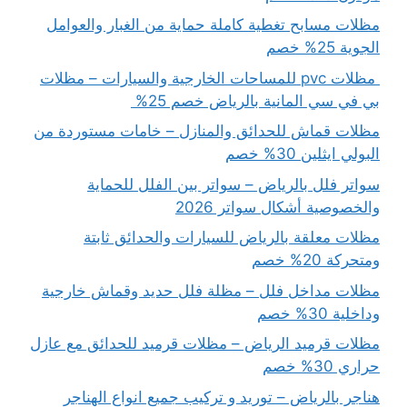
مظلات مسابح تغطية كاملة حماية من الغبار والعوامل
الجوية 25% خصم
مظلات pvc للمساحات الخارجية والسيارات – مظلات
بي في سي المانية بالرياض خصم 25%
مظلات قماش للحدائق والمنازل – خامات مستوردة من
البولي ايثلين 30% خصم
سواتر فلل بالرياض – سواتر بين الفلل للحماية
والخصوصية أشكال سواتر 2026
مظلات معلقة بالرياض للسيارات والحدائق ثابتة
ومتحركة 20% خصم
مظلات مداخل فلل – مظلة فلل حديد وقماش خارجية
وداخلية 30% خصم
مظلات قرميد الرياض – مظلات قرميد للحدائق مع عازل
حراري 30% خصم
هناجر بالرياض – توريد و تركيب جميع انواع الهناجر