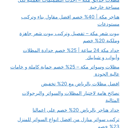
مظلات حدائق مكة – احدث التصميمات العملية لكل
مساحة خارجية
هناجر مكة | 40% خصم افضل مقاول بناء وتركيب
مستودعات
بيوت شعر مكة – تفصيل وتركيب بيوت شعر جاهزة
وملكية 20% خصم
حداد مكة 24 ساعة | 25% خصم حدادة المظلات
وأبواب و شبابيك
مظلات وسواتر مكة – 25% خصم حماية كاملة و خامات
عالية الجودة
افضل مظلات بالرياض مع 20% تخفيض
نصائح هامة لاختيار المظلات والسواتر والبرجولات
المثالية
حداد هناجر بالرياض 20% خصم على اعمالنا
تركيب سواتر منازل من افضل انواع السواتر للمنزل
23% خصم