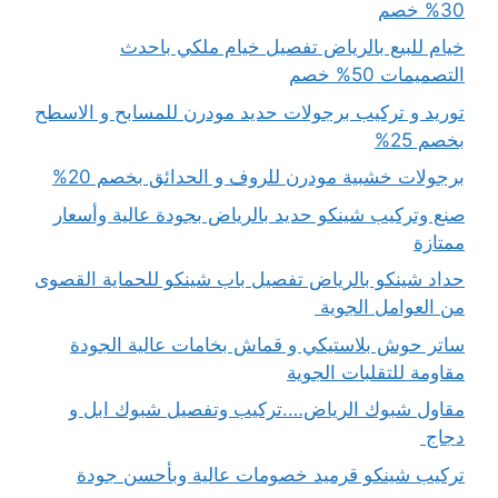
30% خصم
خيام للبيع بالرياض تفصيل خيام ملكي باحدث
التصميمات 50% خصم
توريد و تركيب برجولات حديد مودرن للمسابح و الاسطح
بخصم 25%
برجولات خشبية مودرن للروف و الحدائق بخصم 20%
صنع وتركيب شينكو حديد بالرياض بجودة عالية وأسعار
ممتازة
حداد شينكو بالرياض تفصيل باب شينكو للحماية القصوى
من العوامل الجوية
ساتر حوش بلاستيكي و قماش بخامات عالية الجودة
مقاومة للتقلبات الجوية
مقاول شبوك الرياض….تركيب وتفصيل شبوك ابل و
دجاج
تركيب شينكو قرميد خصومات عالية وبأحسن جودة