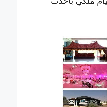
يام ملكي باحدث