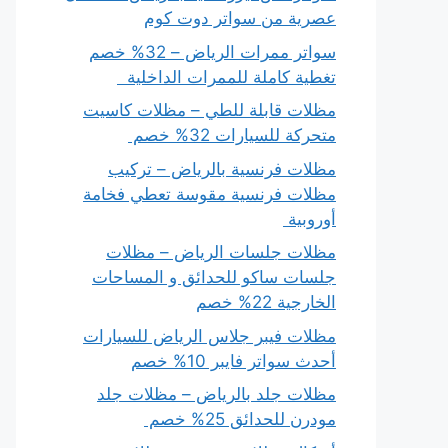
عصرية من سواتر دوت كوم
سواتر ممرات الرياض – 32% خصم
تغطية كاملة للممرات الداخلية
مظلات قابلة للطي – مظلات كاسيت
متحركة للسيارات 32% خصم
مظلات فرنسية بالرياض – تركيب
مظلات فرنسية مقوسة تعطي فخامة
أوروبية
مظلات جلسات الرياض – مظلات
جلسات ساكو للحدائق و المساحات
الخارجية 22% خصم
مظلات فيبر جلاس الرياض للسيارات
أحدث سواتر فايبر 10% خصم
مظلات جلد بالرياض – مظلات جلد
مودرن للحدائق 25% خصم