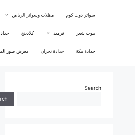
نتقل
لى
سواتر دوت كوم
مظلات وسواتر الرياض
لمحتوى
بيوت شعر
قرميد
كلادينج
حدادة
حدادة مكة
حدادة نجران
معرض صور المظ
Search
rch