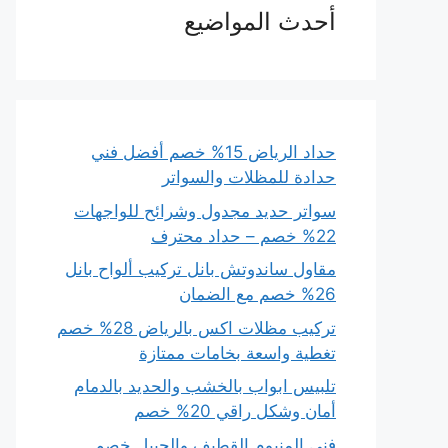
أحدث المواضيع
حداد الرياض 15% خصم أفضل فني
حدادة للمظلات والسواتر
سواتر حديد مجدول وشرائح للواجهات
22% خصم – حداد محترف
مقاول ساندوتش بانل تركيب ألواح بانل
26% خصم مع الضمان
تركيب مظلات اكس بالرياض 28% خصم
تغطية واسعة بخامات ممتازة
تلبيس ابواب بالخشب والحديد بالدمام
أمان وشكل راقي 20% خصم
فني المنيوم القطيف والجبيل خصم