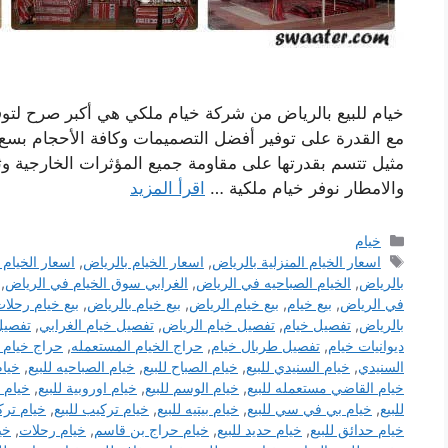
خيام للبيع بالرياض من شركة خيام ملكي هي أكبر صرح لتوفير
مع القدرة على توفير أفضل التصميمات وكافة الأحجام بسع 
مثيل تتسم بقدرتها على مقاومة جميع المؤثرات الخارجية وثب
والامطار نوفر خيام ملكية …
اقرأ المزيد
التصنيفات
خيام
الوسوم
اسعار الخيام المنزلية بالرياض
,
اسعار الخيام بالرياض
,
اسعار الخيام
بالرياض
,
الخيام الصباحيه في الرياض
,
الغرابي سوق الخيام في الرياض
,
في الرياض
,
بيع خيام
,
بيع خيام الرياض
,
بيع خيام بالرياض
,
بيع خيام رحلا
بالرياض
,
تفصيل خيام
,
تفصيل خيام الرياض
,
تفصيل خيام الغرابي
,
تفصيل
ديوانيات خيام
,
تفصيل طربال خيام
,
حراج الخيام المستعمله
,
حراج خيام ل
السنيدي
,
خيام السنيدي للبيع
,
خيام الصباح للبيع
,
خيام الصباحيه للبيع
,
خيام
خيام القاضي مستعمله للبيع
,
خيام الوسم للبيع
,
خيام اوروبية للبيع
,
خيام ا
للبيع
,
خيام بي في سي للبيع
,
خيام بيتيه للبيع
,
خيام تركيب للبيع
,
خيام تركي
خيام حدائق للبيع
,
خيام حديد للبيع
,
خيام حراج بن قاسم
,
خيام رحلات
,
خي