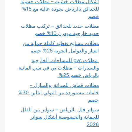
أشكال مظلات خشبية – مظلات خشبية
للحدائق بالرياض بجودة عالية مع 15%
خصم
مظلات حديد للحدائق – تركيب مظلات
حديد خارجية مودرن 10% خصم
مظلات مسابح تغطية كاملة حماية من
الغبار والعوامل الجوية 25% خصم
مظلات pvc للمساحات الخارجية
والسيارات – مظلات بي في سي المانية
بالرياض خصم 25%
مظلات قماش للحدائق والمنازل –
خامات مستوردة من البولي ايثلين 30%
خصم
سواتر فلل بالرياض – سواتر بين الفلل
للحماية والخصوصية أشكال سواتر
2026