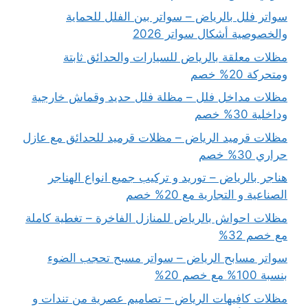
سواتر فلل بالرياض – سواتر بين الفلل للحماية
والخصوصية أشكال سواتر 2026
مظلات معلقة بالرياض للسيارات والحدائق ثابتة
ومتحركة 20% خصم
مظلات مداخل فلل – مظلة فلل حديد وقماش خارجية
وداخلية 30% خصم
مظلات قرميد الرياض – مظلات قرميد للحدائق مع عازل
حراري 30% خصم
هناجر بالرياض – توريد و تركيب جميع انواع الهناجر
الصناعية و التجارية مع 20% خصم
مظلات احواش بالرياض للمنازل الفاخرة – تغطية كاملة
مع خصم 32%
سواتر مسابح الرياض – سواتر مسبح تحجب الضوء
بنسبة 100% مع خصم 20%
مظلات كافيهات الرياض – تصاميم عصرية من تندات و