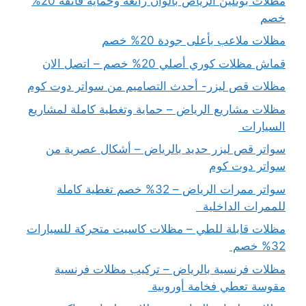
مظلات بوثلين الرياض بألوان رائعة وحماية فائقة 20%
خصم
مظلات ملاعب بأعلى جودة 20% خصم
قماش مظلات كوري أصلي 20% خصم – اتصل الان
مظلات قص ليزر- أحدث التصاميم من سواتر دوت كوم
مظلات مشاريع الرياض – حماية وتغطية كاملة لمشاريع
السيارات
سواتر قص ليزر حديد بالرياض – أشكال عصرية من
سواتر دوت كوم
سواتر ممرات الرياض – 32% خصم تغطية كاملة
للممرات الداخلية
مظلات قابلة للطي – مظلات كاسيت متحركة للسيارات
32% خصم
مظلات فرنسية بالرياض – تركيب مظلات فرنسية
مقوسة تعطي فخامة أوروبية