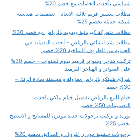
شماسي بأحدث الخامات مع خصم 20%
مظلات سبيس فريم ثلاثية الابعاد – تصميمات هندسية
شبكية حديثة بخصم 25%
مظلات متحركة كهربائية ويدوية بالرياض مع خصم 30%
مظلات شد انشائي بالرياض – أحدث التقنيات في
الحماية من الظروف المناخية 20% خصم
تركيب هناجر وسواتر قرميد يدوم لسنوات – خصم 30%
على السواتر و الهناجر القرميد
شرائح شينكو بالرياض معزولة و مجلفنة بمادة الزنك –
30% خصم
خيام للبيع بالرياض تفصيل خيام ملكي باحدث
التصميمات 50% خصم
توريد و تركيب برجولات حديد مودرن للمسابح و الاسطح
بخصم 25%
برجولات خشبية مودرن للروف و الحدائق بخصم 20%