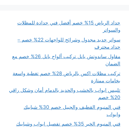
حداد الرياض 15% خصم أفضل فني حدادة للمظلات
والسواتر
سواتر حديد مجدول وشرائح للواجهات 22% خصم –
حداد محترف
مقاول ساندوتش بانل تركيب ألواح بانل 26% خصم مع
الضمان
تركيب مظلات اكس بالرياض 28% خصم تغطية واسعة
بخامات ممتازة
تلبيس ابواب بالخشب والحديد بالدمام أمان وشكل راقي
20% خصم
فني المنيوم القطيف والجبيل خصم 30% شبابيك
وابواب
فني المنيوم الخبر 35% خصم تفصيل ابواب وشبابيك