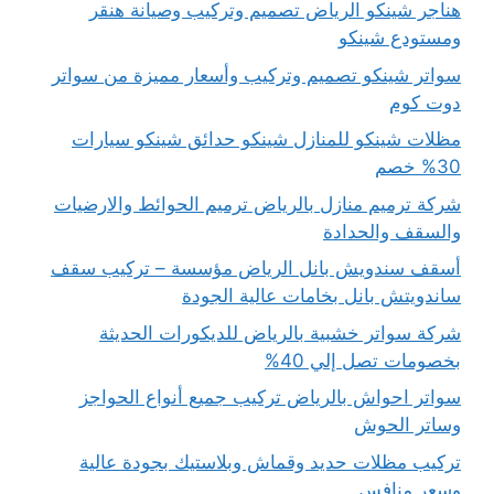
هناجر شينكو الرياض تصميم وتركيب وصيانة هنقر
ومستودع شينكو
سواتر شينكو تصميم وتركيب وأسعار مميزة من سواتر
دوت كوم
مظلات شينكو للمنازل شينكو حدائق شينكو سيارات
30% خصم
شركة ترميم منازل بالرياض ترميم الحوائط والارضيات
والسقف والحدادة
أسقف سندويش بانل الرياض مؤسسة – تركيب سقف
ساندويتش بانل بخامات عالية الجودة
شركة سواتر خشبية بالرياض للديكورات الحديثة
بخصومات تصل إلي 40%
سواتر احواش بالرياض تركيب جميع أنواع الحواجز
وساتر الحوش
تركيب مظلات حديد وقماش وبلاستيك بجودة عالية
وسعر منافس