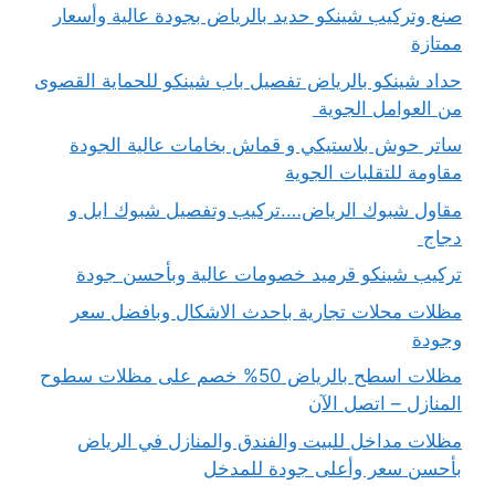
صنع وتركيب شينكو حديد بالرياض بجودة عالية وأسعار
ممتازة
حداد شينكو بالرياض تفصيل باب شينكو للحماية القصوى
من العوامل الجوية
ساتر حوش بلاستيكي و قماش بخامات عالية الجودة
مقاومة للتقلبات الجوية
مقاول شبوك الرياض….تركيب وتفصيل شبوك ابل و
دجاج
تركيب شينكو قرميد خصومات عالية وبأحسن جودة
مظلات محلات تجارية باحدث الاشكال وبافضل سعر
وجودة
مظلات اسطح بالرياض 50% خصم على مظلات سطوح
المنازل – اتصل الآن
مظلات مداخل للبيت والفندق والمنازل في الرياض
بأحسن سعر وأعلى جودة للمدخل