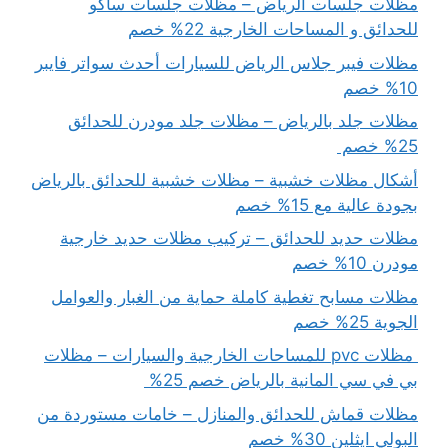
مظلات جلسات الرياض – مظلات جلسات ساكو
للحدائق و المساحات الخارجية 22% خصم
مظلات فيبر جلاس الرياض للسيارات أحدث سواتر فايبر
10% خصم
مظلات جلد بالرياض – مظلات جلد مودرن للحدائق
25% خصم
أشكال مظلات خشبية – مظلات خشبية للحدائق بالرياض
بجودة عالية مع 15% خصم
مظلات حديد للحدائق – تركيب مظلات حديد خارجية
مودرن 10% خصم
مظلات مسابح تغطية كاملة حماية من الغبار والعوامل
الجوية 25% خصم
مظلات pvc للمساحات الخارجية والسيارات – مظلات
بي في سي المانية بالرياض خصم 25%
مظلات قماش للحدائق والمنازل – خامات مستوردة من
البولي ايثلين 30% خصم