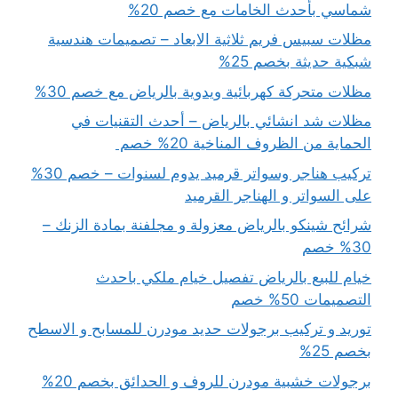
شماسي بأحدث الخامات مع خصم 20%
مظلات سبيس فريم ثلاثية الابعاد – تصميمات هندسية
شبكية حديثة بخصم 25%
مظلات متحركة كهربائية ويدوية بالرياض مع خصم 30%
مظلات شد انشائي بالرياض – أحدث التقنيات في
الحماية من الظروف المناخية 20% خصم
تركيب هناجر وسواتر قرميد يدوم لسنوات – خصم 30%
على السواتر و الهناجر القرميد
شرائح شينكو بالرياض معزولة و مجلفنة بمادة الزنك –
30% خصم
خيام للبيع بالرياض تفصيل خيام ملكي باحدث
التصميمات 50% خصم
توريد و تركيب برجولات حديد مودرن للمسابح و الاسطح
بخصم 25%
برجولات خشبية مودرن للروف و الحدائق بخصم 20%