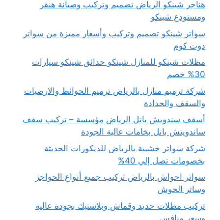
هناجر شينكو الرياض تصميم وتركيب وصيانة هنقر
ومستودع شينكو
سواتر شينكو تصميم وتركيب وأسعار مميزة من سواتر
دوت كوم
مظلات شينكو للمنازل شينكو حدائق شينكو سيارات
30% خصم
شركة ترميم منازل بالرياض ترميم الحوائط والارضيات
والسقف والحدادة
أسقف سندويش بانل الرياض مؤسسة – تركيب سقف
ساندويتش بانل بخامات عالية الجودة
شركة سواتر خشبية بالرياض للديكورات الحديثة
بخصومات تصل إلي 40%
سواتر احواش بالرياض تركيب جميع أنواع الحواجز
وساتر الحوش
تركيب مظلات حديد وقماش وبلاستيك بجودة عالية
وسعر منافس