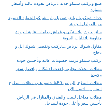
صنع وتركيب شينكو حديد بالرياض بجودة عالية وأسعار
ممتازة
حداد شينكو بالرياض تفصيل باب شينكو للحماية القصوى
من العوامل الجوية
ساتر حوش بلاستيكي و قماش بخامات عالية الجودة
مقاومة للتقلبات الجوية
مقاول شبوك الرياض….تركيب وتفصيل شبوك ابل و
دجاج
تركيب شينكو قرميد خصومات عالية وبأحسن جودة
مظلات محلات تجارية باحدث الاشكال وبافضل سعر
وجودة
مظلات اسطح بالرياض 50% خصم على مظلات سطوح
المنازل – اتصل الآن
مظلات مداخل للبيت والفندق والمنازل في الرياض
بأحسن سعر وأعلى جودة للمدخل