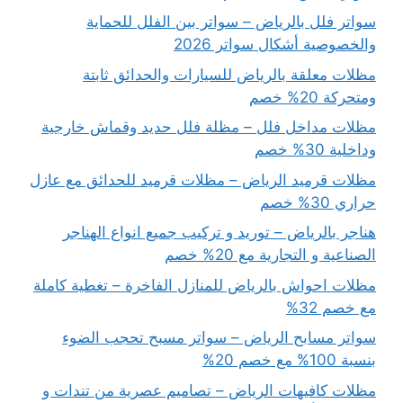
سواتر فلل بالرياض – سواتر بين الفلل للحماية
والخصوصية أشكال سواتر 2026
مظلات معلقة بالرياض للسيارات والحدائق ثابتة
ومتحركة 20% خصم
مظلات مداخل فلل – مظلة فلل حديد وقماش خارجية
وداخلية 30% خصم
مظلات قرميد الرياض – مظلات قرميد للحدائق مع عازل
حراري 30% خصم
هناجر بالرياض – توريد و تركيب جميع انواع الهناجر
الصناعية و التجارية مع 20% خصم
مظلات احواش بالرياض للمنازل الفاخرة – تغطية كاملة
مع خصم 32%
سواتر مسابح الرياض – سواتر مسبح تحجب الضوء
بنسبة 100% مع خصم 20%
مظلات كافيهات الرياض – تصاميم عصرية من تندات و