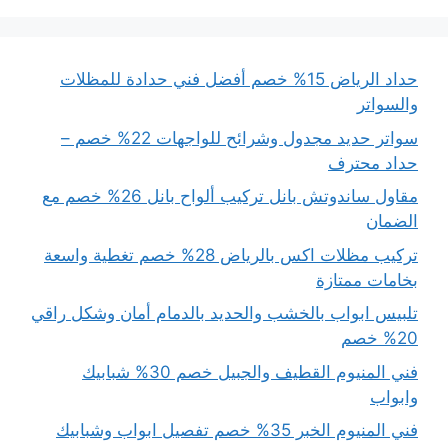
حداد الرياض 15% خصم أفضل فني حدادة للمظلات
والسواتر
سواتر حديد مجدول وشرائح للواجهات 22% خصم –
حداد محترف
مقاول ساندوتش بانل تركيب ألواح بانل 26% خصم مع
الضمان
تركيب مظلات اكس بالرياض 28% خصم تغطية واسعة
بخامات ممتازة
تلبيس ابواب بالخشب والحديد بالدمام أمان وشكل راقي
20% خصم
فني المنيوم القطيف والجبيل خصم 30% شبابيك
وابواب
فني المنيوم الخبر 35% خصم تفصيل ابواب وشبابيك