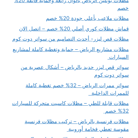
مظلات بوثلين الرياض بألوان رائعة وحماية فائقة 20%
خصم
مظلات ملاعب بأعلى جودة 20% خصم
قماش مظلات كوري أصلي 20% خصم – اتصل الان
مظلات قص ليزر- أحدث التصاميم من سواتر دوت كوم
مظلات مشاريع الرياض – حماية وتغطية كاملة لمشاريع
السيارات
سواتر قص ليزر حديد بالرياض – أشكال عصرية من
سواتر دوت كوم
سواتر ممرات الرياض – 32% خصم تغطية كاملة
للممرات الداخلية
مظلات قابلة للطي – مظلات كاسيت متحركة للسيارات
32% خصم
مظلات فرنسية بالرياض – تركيب مظلات فرنسية
مقوسة تعطي فخامة أوروبية