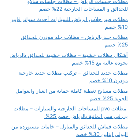
مظلات جلسات الرياض – مظلات جلسات ساكو
للحدائق و المساحات الخارجية 22% خصم
مظلات فيبر جلاس الرياض للسيارات أحدث سواتر فايبر
10% خصم
مظلات جلد بالرياض – مظلات جلد مودرن للحدائق
25% خصم
أشكال مظلات خشبية – مظلات خشبية للحدائق بالرياض
بجودة عالية مع 15% خصم
مظلات حديد للحدائق – تركيب مظلات حديد خارجية
مودرن 10% خصم
مظلات مسابح تغطية كاملة حماية من الغبار والعوامل
الجوية 25% خصم
مظلات pvc للمساحات الخارجية والسيارات – مظلات
بي في سي المانية بالرياض خصم 25%
مظلات قماش للحدائق والمنازل – خامات مستوردة من
البولي ايثلين 30% خصم