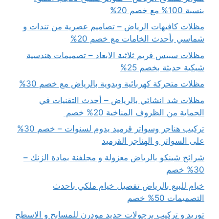
بنسبة 100% مع خصم 20%
مظلات كافيهات الرياض – تصاميم عصرية من تندات و
شماسي بأحدث الخامات مع خصم 20%
مظلات سبيس فريم ثلاثية الابعاد – تصميمات هندسية
شبكية حديثة بخصم 25%
مظلات متحركة كهربائية ويدوية بالرياض مع خصم 30%
مظلات شد انشائي بالرياض – أحدث التقنيات في
الحماية من الظروف المناخية 20% خصم
تركيب هناجر وسواتر قرميد يدوم لسنوات – خصم 30%
على السواتر و الهناجر القرميد
شرائح شينكو بالرياض معزولة و مجلفنة بمادة الزنك –
30% خصم
خيام للبيع بالرياض تفصيل خيام ملكي باحدث
التصميمات 50% خصم
توريد و تركيب برجولات حديد مودرن للمسابح و الاسطح