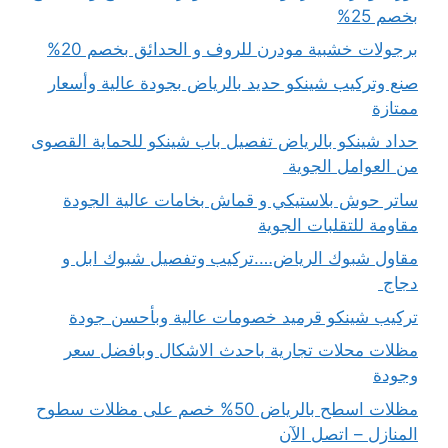
بخصم 25%
برجولات خشبية مودرن للروف و الحدائق بخصم 20%
صنع وتركيب شينكو حديد بالرياض بجودة عالية وأسعار
ممتازة
حداد شينكو بالرياض تفصيل باب شينكو للحماية القصوى
من العوامل الجوية
ساتر حوش بلاستيكي و قماش بخامات عالية الجودة
مقاومة للتقلبات الجوية
مقاول شبوك الرياض….تركيب وتفصيل شبوك ابل و
دجاج
تركيب شينكو قرميد خصومات عالية وبأحسن جودة
مظلات محلات تجارية باحدث الاشكال وبافضل سعر
وجودة
مظلات اسطح بالرياض 50% خصم على مظلات سطوح
المنازل – اتصل الآن