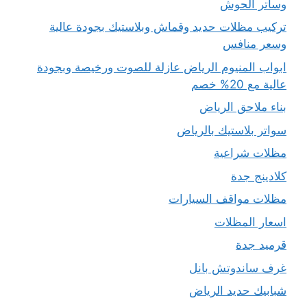
وساتر الحوش
تركيب مظلات حديد وقماش وبلاستيك بجودة عالية
وسعر منافس
ابواب المنيوم الرياض عازلة للصوت ورخيصة وبجودة
عالية مع 20% خصم
بناء ملاحق الرياض
سواتر بلاستيك بالرياض
مظلات شراعية
كلادينج جدة
مظلات مواقف السيارات
اسعار المظلات
قرميد جدة
غرف ساندوتش بانل
شبابيك حديد الرياض