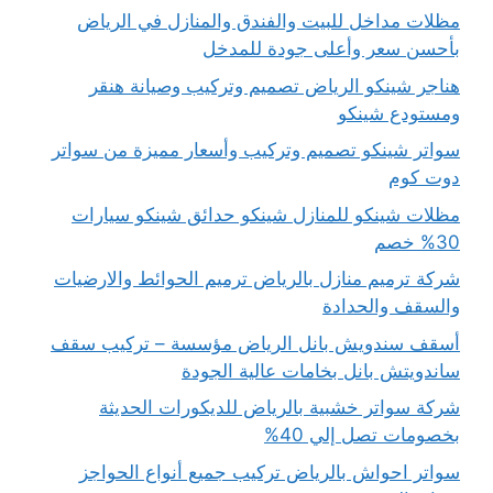
مظلات مداخل للبيت والفندق والمنازل في الرياض
بأحسن سعر وأعلى جودة للمدخل
هناجر شينكو الرياض تصميم وتركيب وصيانة هنقر
ومستودع شينكو
سواتر شينكو تصميم وتركيب وأسعار مميزة من سواتر
دوت كوم
مظلات شينكو للمنازل شينكو حدائق شينكو سيارات
30% خصم
شركة ترميم منازل بالرياض ترميم الحوائط والارضيات
والسقف والحدادة
أسقف سندويش بانل الرياض مؤسسة – تركيب سقف
ساندويتش بانل بخامات عالية الجودة
شركة سواتر خشبية بالرياض للديكورات الحديثة
بخصومات تصل إلي 40%
سواتر احواش بالرياض تركيب جميع أنواع الحواجز