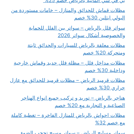
بي في سي المانية بالرياض خصم 25%
مظلات قماش للحدائق والمنازل – خامات مستوردة من
البولي ايثلين 30% خصم
سواتر فلل بالرياض – سواتر بين الفلل للحماية
والخصوصية أشكال سواتر 2026
مظلات معلقة بالرياض للسيارات والحدائق ثابتة
ومتحركة 20% خصم
مظلات مداخل فلل – مظلة فلل حديد وقماش خارجية
وداخلية 30% خصم
مظلات قرميد الرياض – مظلات قرميد للحدائق مع عازل
حراري 30% خصم
هناجر بالرياض – توريد و تركيب جميع انواع الهناجر
الصناعية و التجارية مع 20% خصم
مظلات احواش بالرياض للمنازل الفاخرة – تغطية كاملة
مع خصم 32%
سواتر مسابح الرياض – سواتر مسبح تحجب الضوء