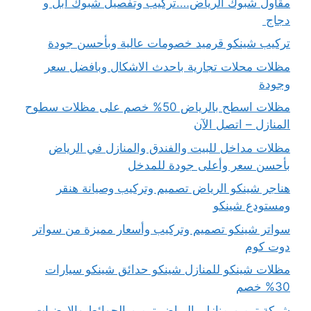
مقاول شبوك الرياض….تركيب وتفصيل شبوك ابل و
دجاج
تركيب شينكو قرميد خصومات عالية وبأحسن جودة
مظلات محلات تجارية باحدث الاشكال وبافضل سعر
وجودة
مظلات اسطح بالرياض 50% خصم على مظلات سطوح
المنازل – اتصل الآن
مظلات مداخل للبيت والفندق والمنازل في الرياض
بأحسن سعر وأعلى جودة للمدخل
هناجر شينكو الرياض تصميم وتركيب وصيانة هنقر
ومستودع شينكو
سواتر شينكو تصميم وتركيب وأسعار مميزة من سواتر
دوت كوم
مظلات شينكو للمنازل شينكو حدائق شينكو سيارات
30% خصم
شركة ترميم منازل بالرياض ترميم الحوائط والارضيات