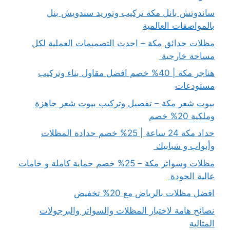
ساندوتش بانل مكة تركيب وتوريد سندويش بنل
بالمواصفات العالمية
مظلات حدائق مكة – احدث التصميمات العملية لكل
مساحة خارجية
هناجر مكة | 40% خصم افضل مقاول بناء وتركيب
مستودعات
بيوت شعر مكة – تفصيل وتركيب بيوت شعر جاهزة
وملكية 20% خصم
حداد مكة 24 ساعة | 25% خصم حدادة المظلات
وأبواب و شبابيك
مظلات وسواتر مكة – 25% خصم حماية كاملة و خامات
عالية الجودة
افضل مظلات بالرياض مع 20% تخفيض
نصائح هامة لاختيار المظلات والسواتر والبرجولات
المثالية