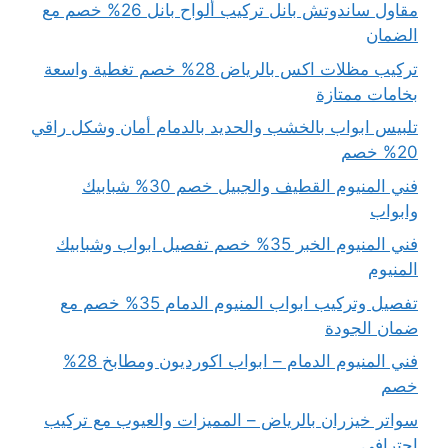
مقاول ساندوتش بانل تركيب ألواح بانل 26% خصم مع
الضمان
تركيب مظلات اكس بالرياض 28% خصم تغطية واسعة
بخامات ممتازة
تلبيس ابواب بالخشب والحديد بالدمام أمان وشكل راقي
20% خصم
فني المنيوم القطيف والجبيل خصم 30% شبابيك
وابواب
فني المنيوم الخبر 35% خصم تفصيل ابواب وشبابيك
المنيوم
تفصيل وتركيب ابواب المنيوم الدمام 35% خصم مع
ضمان الجودة
فني المنيوم الدمام – ابواب اكورديون ومطابخ 28%
خصم
سواتر خيزران بالرياض – المميزات والعيوب مع تركيب
احترافي