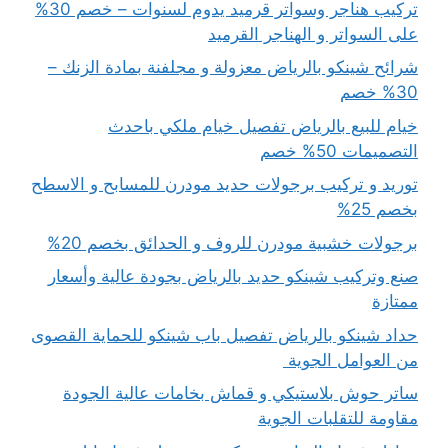
تركيب هناجر وسواتر قرميد يدوم لسنوات – خصم 30%
على السواتر و الهناجر القرميد
شرائح شينكو بالرياض معزولة و مجلفنة بمادة الزنك –
30% خصم
خيام للبيع بالرياض تفصيل خيام ملكي باحدث
التصميمات 50% خصم
توريد و تركيب برجولات حديد مودرن للمسابح و الاسطح
بخصم 25%
برجولات خشبية مودرن للروف و الحدائق بخصم 20%
صنع وتركيب شينكو حديد بالرياض بجودة عالية وأسعار
ممتازة
حداد شينكو بالرياض تفصيل باب شينكو للحماية القصوى
من العوامل الجوية
ساتر حوش بلاستيكي و قماش بخامات عالية الجودة
مقاومة للتقلبات الجوية