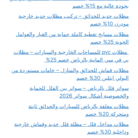
بجودة عالية مع 15% خصم
مظلات حديد للحدائق – تركيب مظلات حديد خارجية
مودرن 10% خصم
مظلات مسابح تغطية كاملة حماية من الغبار والعوامل
الجوية 25% خصم
مظلات pvc للمساحات الخارجية والسيارات – مظلات
بي في سي المانية بالرياض خصم 25%
مظلات قماش للحدائق والمنازل – خامات مستوردة من
البولي ايثلين 30% خصم
سواتر فلل بالرياض – سواتر بين الفلل للحماية
والخصوصية أشكال سواتر 2026
مظلات معلقة بالرياض للسيارات والحدائق ثابتة
ومتحركة 20% خصم
مظلات مداخل فلل – مظلة فلل حديد وقماش خارجية
وداخلية 30% خصم