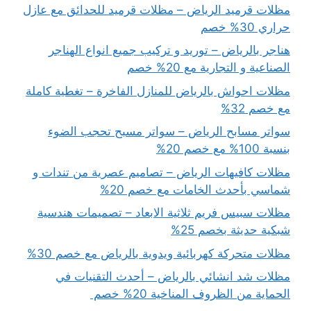
مظلات قرميد الرياض – مظلات قرميد للحدائق مع عازل
حراري 30% خصم
هناجر بالرياض – توريد و تركيب جميع انواع الهناجر
الصناعية و التجارية مع 20% خصم
مظلات احواش بالرياض للمنازل الفاخرة – تغطية كاملة
مع خصم 32%
سواتر مسابح الرياض – سواتر مسبح تحجب الضوء
بنسبة 100% مع خصم 20%
مظلات كافيهات الرياض – تصاميم عصرية من تندات و
شماسي بأحدث الخامات مع خصم 20%
مظلات سبيس فريم ثلاثية الابعاد – تصميمات هندسية
شبكية حديثة بخصم 25%
مظلات متحركة كهربائية ويدوية بالرياض مع خصم 30%
مظلات شد انشائي بالرياض – أحدث التقنيات في
الحماية من الظروف المناخية 20% خصم