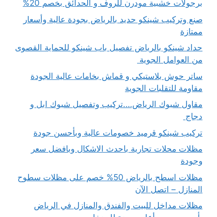
برجولات خشبية مودرن للروف و الحدائق بخصم 20%
صنع وتركيب شينكو حديد بالرياض بجودة عالية وأسعار
ممتازة
حداد شينكو بالرياض تفصيل باب شينكو للحماية القصوى
من العوامل الجوية
ساتر حوش بلاستيكي و قماش بخامات عالية الجودة
مقاومة للتقلبات الجوية
مقاول شبوك الرياض….تركيب وتفصيل شبوك ابل و
دجاج
تركيب شينكو قرميد خصومات عالية وبأحسن جودة
مظلات محلات تجارية باحدث الاشكال وبافضل سعر
وجودة
مظلات اسطح بالرياض 50% خصم على مظلات سطوح
المنازل – اتصل الآن
مظلات مداخل للبيت والفندق والمنازل في الرياض