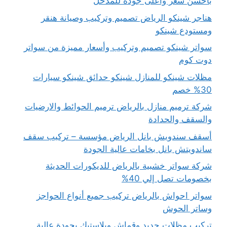
بأحسن سعر وأعلى جودة للمدخل
هناجر شينكو الرياض تصميم وتركيب وصيانة هنقر
ومستودع شينكو
سواتر شينكو تصميم وتركيب وأسعار مميزة من سواتر
دوت كوم
مظلات شينكو للمنازل شينكو حدائق شينكو سيارات
30% خصم
شركة ترميم منازل بالرياض ترميم الحوائط والارضيات
والسقف والحدادة
أسقف سندويش بانل الرياض مؤسسة – تركيب سقف
ساندويتش بانل بخامات عالية الجودة
شركة سواتر خشبية بالرياض للديكورات الحديثة
بخصومات تصل إلي 40%
سواتر احواش بالرياض تركيب جميع أنواع الحواجز
وساتر الحوش
تركيب مظلات حديد وقماش وبلاستيك بجودة عالية