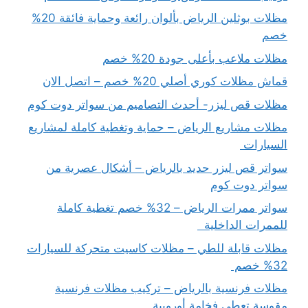
مظلات بوثلين الرياض بألوان رائعة وحماية فائقة 20%
خصم
مظلات ملاعب بأعلى جودة 20% خصم
قماش مظلات كوري أصلي 20% خصم – اتصل الان
مظلات قص ليزر- أحدث التصاميم من سواتر دوت كوم
مظلات مشاريع الرياض – حماية وتغطية كاملة لمشاريع
السيارات
سواتر قص ليزر حديد بالرياض – أشكال عصرية من
سواتر دوت كوم
سواتر ممرات الرياض – 32% خصم تغطية كاملة
للممرات الداخلية
مظلات قابلة للطي – مظلات كاسيت متحركة للسيارات
32% خصم
مظلات فرنسية بالرياض – تركيب مظلات فرنسية
مقوسة تعطي فخامة أوروبية