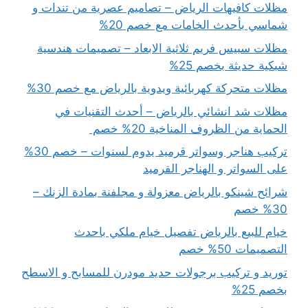
مظلات كافيهات الرياض – تصاميم عصرية من تندات و
شماسي بأحدث الخامات مع خصم 20%
مظلات سبيس فريم ثلاثية الابعاد – تصميمات هندسية
شبكية حديثة بخصم 25%
مظلات متحركة كهربائية ويدوية بالرياض مع خصم 30%
مظلات شد انشائي بالرياض – أحدث التقنيات في
الحماية من الظروف المناخية 20% خصم
تركيب هناجر وسواتر قرميد يدوم لسنوات – خصم 30%
على السواتر و الهناجر القرميد
شرائح شينكو بالرياض معزولة و مجلفنة بمادة الزنك –
30% خصم
خيام للبيع بالرياض تفصيل خيام ملكي باحدث
التصميمات 50% خصم
توريد و تركيب برجولات حديد مودرن للمسابح و الاسطح
بخصم 25%