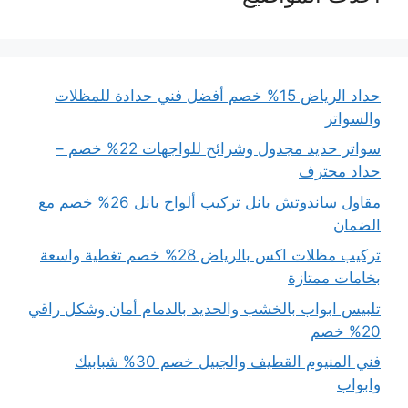
حداد الرياض 15% خصم أفضل فني حدادة للمظلات
والسواتر
سواتر حديد مجدول وشرائح للواجهات 22% خصم –
حداد محترف
مقاول ساندوتش بانل تركيب ألواح بانل 26% خصم مع
الضمان
تركيب مظلات اكس بالرياض 28% خصم تغطية واسعة
بخامات ممتازة
تلبيس ابواب بالخشب والحديد بالدمام أمان وشكل راقي
20% خصم
فني المنيوم القطيف والجبيل خصم 30% شبابيك
وابواب