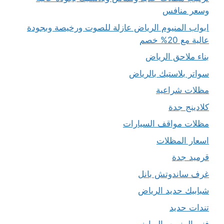
وسعر منافس
ابواب المنيوم الرياض عازلة للصوت ورخيصة وبجودة
عالية مع 20% خصم
بناء ملاحق الرياض
سواتر بلاستيك بالرياض
مظلات شراعية
كلادينج جدة
مظلات مواقف السيارات
اسعار المظلات
قرميد جدة
غرف ساندوتش بانل
شبابيك حديد الرياض
تندات حديد