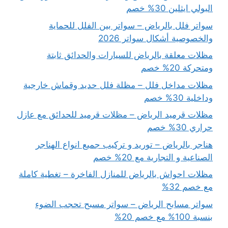
البولي ايثلين 30% خصم
سواتر فلل بالرياض – سواتر بين الفلل للحماية
والخصوصية أشكال سواتر 2026
مظلات معلقة بالرياض للسيارات والحدائق ثابتة
ومتحركة 20% خصم
مظلات مداخل فلل – مظلة فلل حديد وقماش خارجية
وداخلية 30% خصم
مظلات قرميد الرياض – مظلات قرميد للحدائق مع عازل
حراري 30% خصم
هناجر بالرياض – توريد و تركيب جميع انواع الهناجر
الصناعية و التجارية مع 20% خصم
مظلات احواش بالرياض للمنازل الفاخرة – تغطية كاملة
مع خصم 32%
سواتر مسابح الرياض – سواتر مسبح تحجب الضوء
بنسبة 100% مع خصم 20%