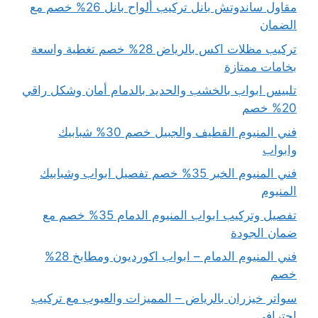
مقاول ساندوتش بانل تركيب ألواح بانل 26% خصم مع
الضمان
تركيب مظلات اكس بالرياض 28% خصم تغطية واسعة
بخامات ممتازة
تلبيس ابواب بالخشب والحديد بالدمام أمان وشكل راقي
20% خصم
فني المنيوم القطيف والجبيل خصم 30% شبابيك
وابواب
فني المنيوم الخبر 35% خصم تفصيل ابواب وشبابيك
المنيوم
تفصيل وتركيب ابواب المنيوم الدمام 35% خصم مع
ضمان الجودة
فني المنيوم الدمام – ابواب اكورديون ومطابخ 28%
خصم
سواتر خيزران بالرياض – المميزات والعيوب مع تركيب
احترافي