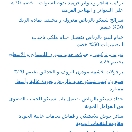
تركيب هناجر وسواتر قرميد يدوم لسنوات – خصم 30%
على السواتر و الهناجر القرميد
شرائح شينكو بالرياض معزولة و مجلفنة بمادة الزنك –
30% خصم
خيام للبيع بالرياض تفصيل خيام ملكي باحدث
التصميمات 50% خصم
توريد و تركيب برجولات حديد مودرن للمسابح و الاسطح
بخصم 25%
برجولات خشبية مودرن للروف و الحدائق بخصم 20%
صنع وتركيب شينكو حديد بالرياض بجودة عالية وأسعار
ممتازة
حداد شينكو بالرياض تفصيل باب شينكو للحماية القصوى
من العوامل الجوية
ساتر حوش بلاستيكي و قماش بخامات عالية الجودة
مقاومة للتقلبات الجوية