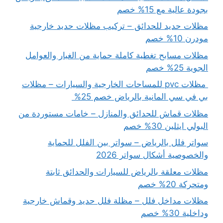
بجودة عالية مع 15% خصم
مظلات حديد للحدائق – تركيب مظلات حديد خارجية
مودرن 10% خصم
مظلات مسابح تغطية كاملة حماية من الغبار والعوامل
الجوية 25% خصم
مظلات pvc للمساحات الخارجية والسيارات – مظلات
بي في سي المانية بالرياض خصم 25%
مظلات قماش للحدائق والمنازل – خامات مستوردة من
البولي ايثلين 30% خصم
سواتر فلل بالرياض – سواتر بين الفلل للحماية
والخصوصية أشكال سواتر 2026
مظلات معلقة بالرياض للسيارات والحدائق ثابتة
ومتحركة 20% خصم
مظلات مداخل فلل – مظلة فلل حديد وقماش خارجية
وداخلية 30% خصم