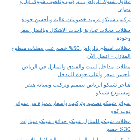
مقاول شبوك الرياض….تركيب وتفصيل شبوك ابل و
دجاج
تركيب شينكو قرميد خصومات عالية وبأحسن جودة
مظلات محلات تجارية باحدث الاشكال وبافضل سعر
وجودة
مظلات اسطح بالرياض 50% خصم على مظلات سطوح
المنازل – اتصل الآن
مظلات مداخل للبيت والفندق والمنازل في الرياض
بأحسن سعر وأعلى جودة للمدخل
هناجر شينكو الرياض تصميم وتركيب وصيانة هنقر
ومستودع شينكو
سواتر شينكو تصميم وتركيب وأسعار مميزة من سواتر
دوت كوم
مظلات شينكو للمنازل شينكو حدائق شينكو سيارات
30% خصم
شركة ترميم منازل بالرياض ترميم الحوائط والارضيات