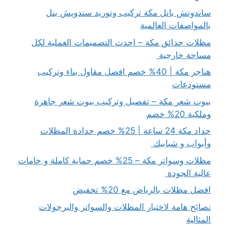
ساندوتش بانل مكة تركيب وتوريد سندويش بنل
بالمواصفات العالمية
مظلات حدائق مكة – احدث التصميمات العملية لكل
مساحة خارجية
هناجر مكة | 40% خصم افضل مقاول بناء وتركيب
مستودعات
بيوت شعر مكة – تفصيل وتركيب بيوت شعر جاهزة
وملكية 20% خصم
حداد مكة 24 ساعة | 25% خصم حدادة المظلات
وأبواب و شبابيك
مظلات وسواتر مكة – 25% خصم حماية كاملة و خامات
عالية الجودة
افضل مظلات بالرياض مع 20% تخفيض
نصائح هامة لاختيار المظلات والسواتر والبرجولات
المثالية