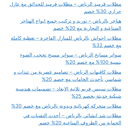
مظلات قرميد الرياض – مظلات قرميد للحدائق مع عازل
حراري 30% خصم
هناجر بالرياض – توريد و تركيب جميع انواع الهناجر
الصناعية و التجارية مع 20% خصم
مظلات احواش بالرياض للمنازل الفاخرة – تغطية كاملة
مع خصم 32%
سواتر مسابح الرياض – سواتر مسبح تحجب الضوء
بنسبة 100% مع خصم 20%
مظلات كافيهات الرياض – تصاميم عصرية من تندات و
شماسي بأحدث الخامات مع خصم 20%
مظلات سبيس فريم ثلاثية الابعاد – تصميمات هندسية
شبكية حديثة بخصم 25%
مظلات متحركة كهربائية ويدوية بالرياض مع خصم 30%
مظلات شد انشائي بالرياض – أحدث التقنيات في
الحماية من الظروف المناخية 20% خصم