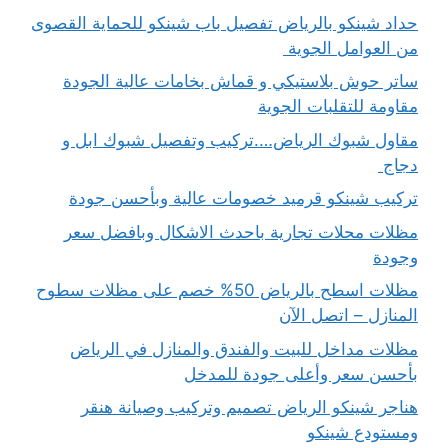
حداد شينكو بالرياض تفصيل باب شينكو للحماية القصوى
من العوامل الجوية
ساتر حوش بلاستيكي و قماش بخامات عالية الجودة
مقاومة للتقلبات الجوية
مقاول شبوك الرياض….تركيب وتفصيل شبوك ابل و
دجاج
تركيب شينكو قرميد خصومات عالية وبأحسن جودة
مظلات محلات تجارية باحدث الاشكال وبافضل سعر
وجودة
مظلات اسطح بالرياض 50% خصم على مظلات سطوح
المنازل – اتصل الآن
مظلات مداخل للبيت والفندق والمنازل في الرياض
بأحسن سعر وأعلى جودة للمدخل
هناجر شينكو الرياض تصميم وتركيب وصيانة هنقر
ومستودع شينكو