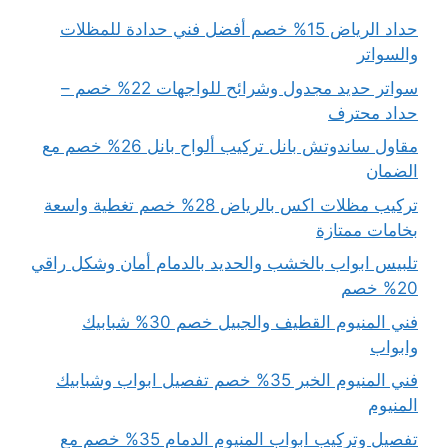
حداد الرياض 15% خصم أفضل فني حدادة للمظلات
والسواتر
سواتر حديد مجدول وشرائح للواجهات 22% خصم –
حداد محترف
مقاول ساندوتش بانل تركيب ألواح بانل 26% خصم مع
الضمان
تركيب مظلات اكس بالرياض 28% خصم تغطية واسعة
بخامات ممتازة
تلبيس ابواب بالخشب والحديد بالدمام أمان وشكل راقي
20% خصم
فني المنيوم القطيف والجبيل خصم 30% شبابيك
وابواب
فني المنيوم الخبر 35% خصم تفصيل ابواب وشبابيك
المنيوم
تفصيل وتركيب ابواب المنيوم الدمام 35% خصم مع