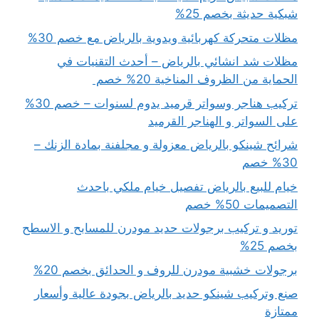
شبكية حديثة بخصم 25%
مظلات متحركة كهربائية ويدوية بالرياض مع خصم 30%
مظلات شد انشائي بالرياض – أحدث التقنيات في
الحماية من الظروف المناخية 20% خصم
تركيب هناجر وسواتر قرميد يدوم لسنوات – خصم 30%
على السواتر و الهناجر القرميد
شرائح شينكو بالرياض معزولة و مجلفنة بمادة الزنك –
30% خصم
خيام للبيع بالرياض تفصيل خيام ملكي باحدث
التصميمات 50% خصم
توريد و تركيب برجولات حديد مودرن للمسابح و الاسطح
بخصم 25%
برجولات خشبية مودرن للروف و الحدائق بخصم 20%
صنع وتركيب شينكو حديد بالرياض بجودة عالية وأسعار
ممتازة