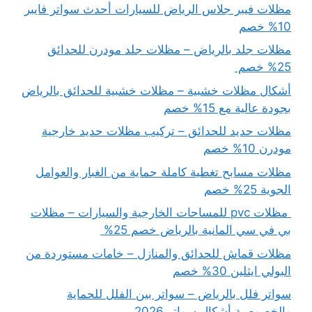
مظلات فيبر جلاس الرياض للسيارات أحدث سواتر فايبر
10% خصم
مظلات جلد بالرياض – مظلات جلد مودرن للحدائق
25% خصم
أشكال مظلات خشبية – مظلات خشبية للحدائق بالرياض
بجودة عالية مع 15% خصم
مظلات حديد للحدائق – تركيب مظلات حديد خارجية
مودرن 10% خصم
مظلات مسابح تغطية كاملة حماية من الغبار والعوامل
الجوية 25% خصم
مظلات pvc للمساحات الخارجية والسيارات – مظلات
بي في سي المانية بالرياض خصم 25%
مظلات قماش للحدائق والمنازل – خامات مستوردة من
البولي ايثلين 30% خصم
سواتر فلل بالرياض – سواتر بين الفلل للحماية
والخصوصية أشكال سواتر 2026