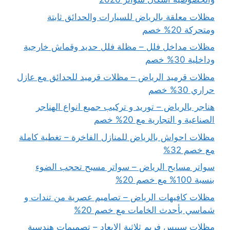
مظلات معلقة بالرياض للسيارات والحدائق ثابتة
ومتحركة 20% خصم
مظلات مداخل فلل – مظلة فلل حديد وقماش خارجية
وداخلية 30% خصم
مظلات قرميد الرياض – مظلات قرميد للحدائق مع عازل
حراري 30% خصم
هناجر بالرياض – توريد و تركيب جميع انواع الهناجر
الصناعية و التجارية مع 20% خصم
مظلات احواش بالرياض للمنازل الفاخرة – تغطية كاملة
مع خصم 32%
سواتر مسابح الرياض – سواتر مسبح تحجب الضوء
بنسبة 100% مع خصم 20%
مظلات كافيهات الرياض – تصاميم عصرية من تندات و
شماسي بأحدث الخامات مع خصم 20%
مظلات سبيس فريم ثلاثية الابعاد – تصميمات هندسية