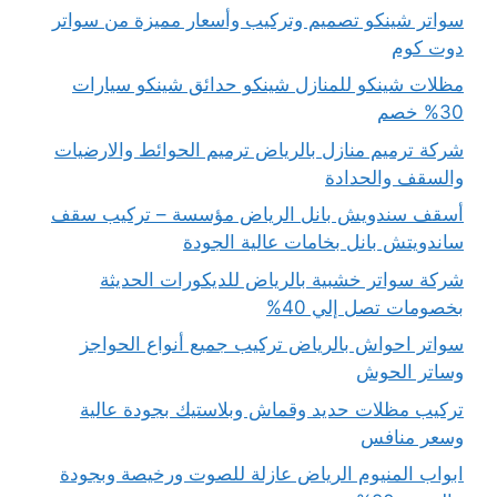
سواتر شينكو تصميم وتركيب وأسعار مميزة من سواتر
دوت كوم
مظلات شينكو للمنازل شينكو حدائق شينكو سيارات
30% خصم
شركة ترميم منازل بالرياض ترميم الحوائط والارضيات
والسقف والحدادة
أسقف سندويش بانل الرياض مؤسسة – تركيب سقف
ساندويتش بانل بخامات عالية الجودة
شركة سواتر خشبية بالرياض للديكورات الحديثة
بخصومات تصل إلي 40%
سواتر احواش بالرياض تركيب جميع أنواع الحواجز
وساتر الحوش
تركيب مظلات حديد وقماش وبلاستيك بجودة عالية
وسعر منافس
ابواب المنيوم الرياض عازلة للصوت ورخيصة وبجودة