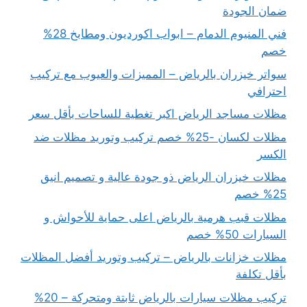
ضمان الجودة
فني المنيوم الدمام – ابواب اكورديون ومطابخ 28%
خصم
سواتر خيزران بالرياض – المميزات والعيوب مع تركيب
احترافي
مظلات مساجد الرياض اكبر تغطية للساحات بأقل سعر
مظلات لكسان -25% خصم تركيب وتوريد مظلات ضد
الكسر
مظلات خيزران الرياض ذو جودة عالية و تصميم انيق
25% خصم
مظلات قبب هرمية بالرياض اعلى حماية للأحواش و
السيارات 50% خصم
مظلات خزانات بالرياض – تركيب وتوريد أفضل المظلات
بأقل تكلفة
تركيب مظلات سيارات بالرياض ثابتة ومتحركة – 20%