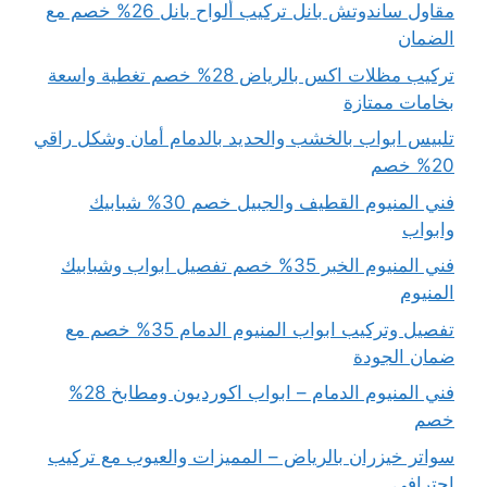
مقاول ساندوتش بانل تركيب ألواح بانل 26% خصم مع
الضمان
تركيب مظلات اكس بالرياض 28% خصم تغطية واسعة
بخامات ممتازة
تلبيس ابواب بالخشب والحديد بالدمام أمان وشكل راقي
20% خصم
فني المنيوم القطيف والجبيل خصم 30% شبابيك
وابواب
فني المنيوم الخبر 35% خصم تفصيل ابواب وشبابيك
المنيوم
تفصيل وتركيب ابواب المنيوم الدمام 35% خصم مع
ضمان الجودة
فني المنيوم الدمام – ابواب اكورديون ومطابخ 28%
خصم
سواتر خيزران بالرياض – المميزات والعيوب مع تركيب
احترافي