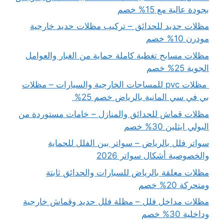
بجودة عالية مع 15% خصم
مظلات حديد للحدائق – تركيب مظلات حديد خارجية
مودرن 10% خصم
مظلات مسابح تغطية كاملة حماية من الغبار والعوامل
الجوية 25% خصم
مظلات pvc للمساحات الخارجية والسيارات – مظلات
بي في سي المانية بالرياض خصم 25%
مظلات قماش للحدائق والمنازل – خامات مستوردة من
البولي ايثلين 30% خصم
سواتر فلل بالرياض – سواتر بين الفلل للحماية
والخصوصية أشكال سواتر 2026
مظلات معلقة بالرياض للسيارات والحدائق ثابتة
ومتحركة 20% خصم
مظلات مداخل فلل – مظلة فلل حديد وقماش خارجية
وداخلية 30% خصم