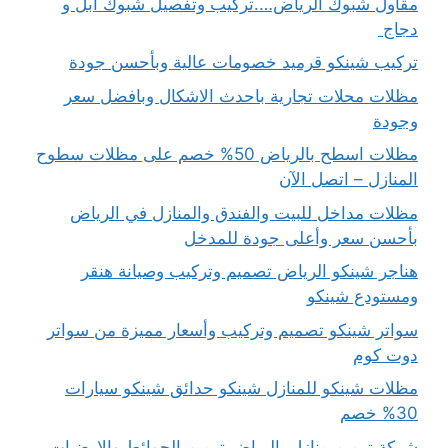
مقاول شبوك الرياض….تركيب وتفصيل شبوك ابل و
دجاج
تركيب شينكو قرميد خصومات عالية وبأحسن جودة
مظلات محلات تجارية باحدث الاشكال وبافضل سعر
وجودة
مظلات اسطح بالرياض 50% خصم على مظلات سطوح
المنازل – اتصل الآن
مظلات مداخل للبيت والفندق والمنازل في الرياض
بأحسن سعر وأعلى جودة للمدخل
هناجر شينكو الرياض تصميم وتركيب وصيانة هنقر
ومستودع شينكو
سواتر شينكو تصميم وتركيب وأسعار مميزة من سواتر
دوت كوم
مظلات شينكو للمنازل شينكو حدائق شينكو سيارات
30% خصم
شركة ترميم منازل بالرياض ترميم الحوائط والارضيات