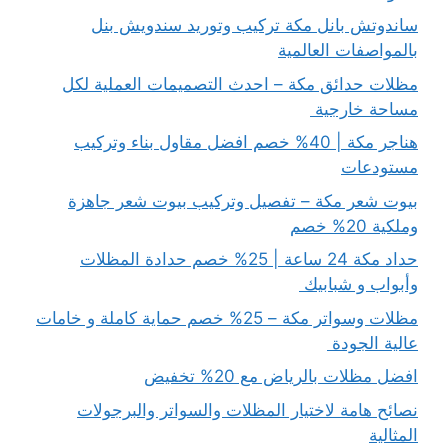
ساندوتش بانل مكة تركيب وتوريد سندويش بنل
بالمواصفات العالمية
مظلات حدائق مكة – احدث التصميمات العملية لكل
مساحة خارجية
هناجر مكة | 40% خصم افضل مقاول بناء وتركيب
مستودعات
بيوت شعر مكة – تفصيل وتركيب بيوت شعر جاهزة
وملكية 20% خصم
حداد مكة 24 ساعة | 25% خصم حدادة المظلات
وأبواب و شبابيك
مظلات وسواتر مكة – 25% خصم حماية كاملة و خامات
عالية الجودة
افضل مظلات بالرياض مع 20% تخفيض
نصائح هامة لاختيار المظلات والسواتر والبرجولات
المثالية