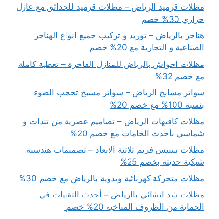
مظلات قرميد الرياض – مظلات قرميد للحدائق مع عازل
حراري 30% خصم
هناجر بالرياض – توريد و تركيب جميع انواع الهناجر
الصناعية و التجارية مع 20% خصم
مظلات احواش بالرياض للمنازل الفاخرة – تغطية كاملة
مع خصم 32%
سواتر مسابح الرياض – سواتر مسبح تحجب الضوء
بنسبة 100% مع خصم 20%
مظلات كافيهات الرياض – تصاميم عصرية من تندات و
شماسي بأحدث الخامات مع خصم 20%
مظلات سبيس فريم ثلاثية الابعاد – تصميمات هندسية
شبكية حديثة بخصم 25%
مظلات متحركة كهربائية ويدوية بالرياض مع خصم 30%
مظلات شد انشائي بالرياض – أحدث التقنيات في
الحماية من الظروف المناخية 20% خصم