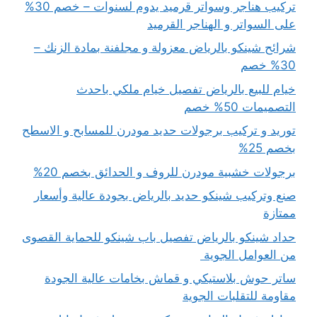
تركيب هناجر وسواتر قرميد يدوم لسنوات – خصم 30%
على السواتر و الهناجر القرميد
شرائح شينكو بالرياض معزولة و مجلفنة بمادة الزنك –
30% خصم
خيام للبيع بالرياض تفصيل خيام ملكي باحدث
التصميمات 50% خصم
توريد و تركيب برجولات حديد مودرن للمسابح و الاسطح
بخصم 25%
برجولات خشبية مودرن للروف و الحدائق بخصم 20%
صنع وتركيب شينكو حديد بالرياض بجودة عالية وأسعار
ممتازة
حداد شينكو بالرياض تفصيل باب شينكو للحماية القصوى
من العوامل الجوية
ساتر حوش بلاستيكي و قماش بخامات عالية الجودة
مقاومة للتقلبات الجوية