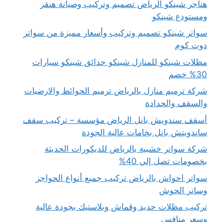
هناجر شينكو الرياض تصميم وتركيب وصيانة هنقر
ومستودع شينكو
سواتر شينكو تصميم وتركيب وأسعار مميزة من سواتر
دوت كوم
مظلات شينكو للمنازل شينكو حدائق شينكو سيارات
30% خصم
شركة ترميم منازل بالرياض ترميم الحوائط والارضيات
والسقف والحدادة
أسقف سندويش بانل الرياض مؤسسة – تركيب سقف
ساندويتش بانل بخامات عالية الجودة
شركة سواتر خشبية بالرياض للديكورات الحديثة
بخصومات تصل إلي 40%
سواتر احواش بالرياض تركيب جميع أنواع الحواجز
وساتر الحوش
تركيب مظلات حديد وقماش وبلاستيك بجودة عالية
وسعر منافس