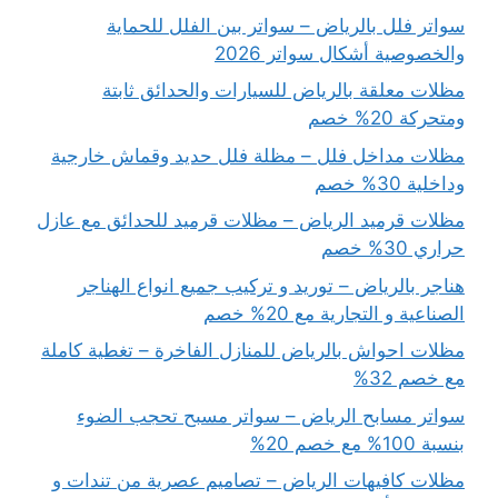
سواتر فلل بالرياض – سواتر بين الفلل للحماية
والخصوصية أشكال سواتر 2026
مظلات معلقة بالرياض للسيارات والحدائق ثابتة
ومتحركة 20% خصم
مظلات مداخل فلل – مظلة فلل حديد وقماش خارجية
وداخلية 30% خصم
مظلات قرميد الرياض – مظلات قرميد للحدائق مع عازل
حراري 30% خصم
هناجر بالرياض – توريد و تركيب جميع انواع الهناجر
الصناعية و التجارية مع 20% خصم
مظلات احواش بالرياض للمنازل الفاخرة – تغطية كاملة
مع خصم 32%
سواتر مسابح الرياض – سواتر مسبح تحجب الضوء
بنسبة 100% مع خصم 20%
مظلات كافيهات الرياض – تصاميم عصرية من تندات و