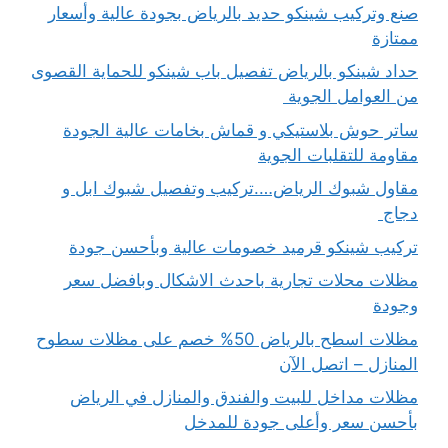
صنع وتركيب شينكو حديد بالرياض بجودة عالية وأسعار
ممتازة
حداد شينكو بالرياض تفصيل باب شينكو للحماية القصوى
من العوامل الجوية
ساتر حوش بلاستيكي و قماش بخامات عالية الجودة
مقاومة للتقلبات الجوية
مقاول شبوك الرياض….تركيب وتفصيل شبوك ابل و
دجاج
تركيب شينكو قرميد خصومات عالية وبأحسن جودة
مظلات محلات تجارية باحدث الاشكال وبافضل سعر
وجودة
مظلات اسطح بالرياض 50% خصم على مظلات سطوح
المنازل – اتصل الآن
مظلات مداخل للبيت والفندق والمنازل في الرياض
بأحسن سعر وأعلى جودة للمدخل