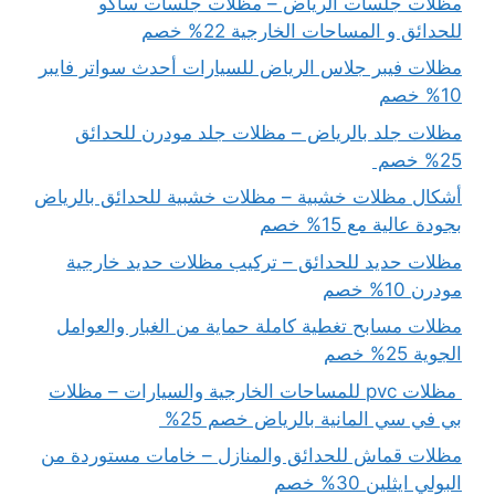
مظلات جلسات الرياض – مظلات جلسات ساكو
للحدائق و المساحات الخارجية 22% خصم
مظلات فيبر جلاس الرياض للسيارات أحدث سواتر فايبر
10% خصم
مظلات جلد بالرياض – مظلات جلد مودرن للحدائق
25% خصم
أشكال مظلات خشبية – مظلات خشبية للحدائق بالرياض
بجودة عالية مع 15% خصم
مظلات حديد للحدائق – تركيب مظلات حديد خارجية
مودرن 10% خصم
مظلات مسابح تغطية كاملة حماية من الغبار والعوامل
الجوية 25% خصم
مظلات pvc للمساحات الخارجية والسيارات – مظلات
بي في سي المانية بالرياض خصم 25%
مظلات قماش للحدائق والمنازل – خامات مستوردة من
البولي ايثلين 30% خصم