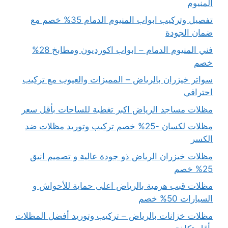
المنيوم
تفصيل وتركيب ابواب المنيوم الدمام 35% خصم مع
ضمان الجودة
فني المنيوم الدمام – ابواب اكورديون ومطابخ 28%
خصم
سواتر خيزران بالرياض – المميزات والعيوب مع تركيب
احترافي
مظلات مساجد الرياض اكبر تغطية للساحات بأقل سعر
مظلات لكسان -25% خصم تركيب وتوريد مظلات ضد
الكسر
مظلات خيزران الرياض ذو جودة عالية و تصميم انيق
25% خصم
مظلات قبب هرمية بالرياض اعلى حماية للأحواش و
السيارات 50% خصم
مظلات خزانات بالرياض – تركيب وتوريد أفضل المظلات