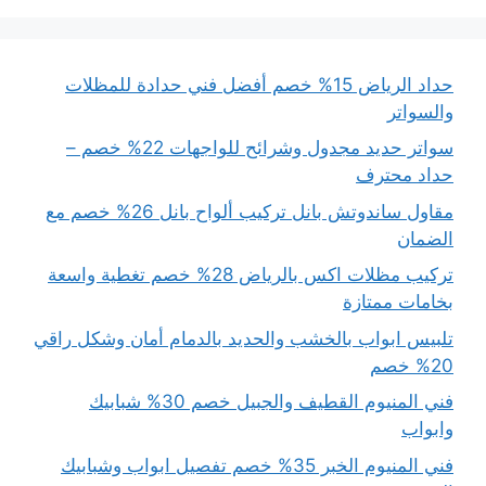
حداد الرياض 15% خصم أفضل فني حدادة للمظلات
والسواتر
سواتر حديد مجدول وشرائح للواجهات 22% خصم –
حداد محترف
مقاول ساندوتش بانل تركيب ألواح بانل 26% خصم مع
الضمان
تركيب مظلات اكس بالرياض 28% خصم تغطية واسعة
بخامات ممتازة
تلبيس ابواب بالخشب والحديد بالدمام أمان وشكل راقي
20% خصم
فني المنيوم القطيف والجبيل خصم 30% شبابيك
وابواب
فني المنيوم الخبر 35% خصم تفصيل ابواب وشبابيك