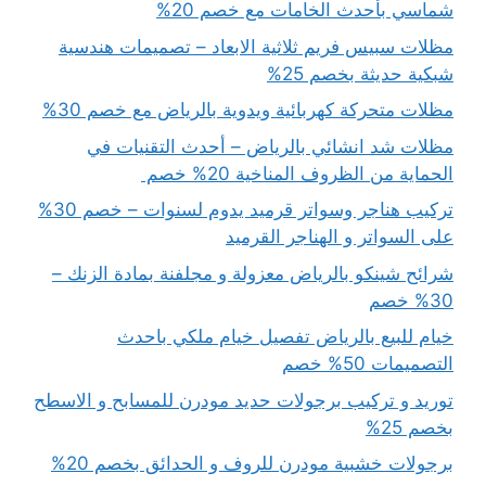
شماسي بأحدث الخامات مع خصم 20%
مظلات سبيس فريم ثلاثية الابعاد – تصميمات هندسية
شبكية حديثة بخصم 25%
مظلات متحركة كهربائية ويدوية بالرياض مع خصم 30%
مظلات شد انشائي بالرياض – أحدث التقنيات في
الحماية من الظروف المناخية 20% خصم
تركيب هناجر وسواتر قرميد يدوم لسنوات – خصم 30%
على السواتر و الهناجر القرميد
شرائح شينكو بالرياض معزولة و مجلفنة بمادة الزنك –
30% خصم
خيام للبيع بالرياض تفصيل خيام ملكي باحدث
التصميمات 50% خصم
توريد و تركيب برجولات حديد مودرن للمسابح و الاسطح
بخصم 25%
برجولات خشبية مودرن للروف و الحدائق بخصم 20%