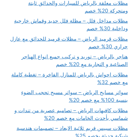
مظلات معلقة بالرياض للسيارات والحدائق ثابتة
ومتحركة 20% خصم
مظلات مداخل فلل – مظلة فلل حديد وقماش خارجية
وداخلية 30% خصم
مظلات قرميد الرياض – مظلات قرميد للحدائق مع عازل
حراري 30% خصم
هناجر بالرياض – توريد و تركيب جميع انواع الهناجر
الصناعية و التجارية مع 20% خصم
مظلات احواش بالرياض للمنازل الفاخرة – تغطية كاملة
مع خصم 32%
سواتر مسابح الرياض – سواتر مسبح تحجب الضوء
بنسبة 100% مع خصم 20%
مظلات كافيهات الرياض – تصاميم عصرية من تندات و
شماسي بأحدث الخامات مع خصم 20%
مظلات سبيس فريم ثلاثية الابعاد – تصميمات هندسية
شبكية حديثة بخصم 25%