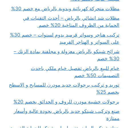
مظلات متحركة كهربائية ويدوية بالرياض مع خصم 30%
مظلات شد انشائي بالرياض – أحدث التقنيات في
الحماية من الظروف المناخية 20% خصم
تركيب هناجر وسواتر قرميد يدوم لسنوات – خصم 30%
على السواتر و الهناجر القرميد
شرائح شينكو بالرياض معزولة و مجلفنة بمادة الزنك –
30% خصم
خيام للبيع بالرياض تفصيل خيام ملكي باحدث
التصميمات 50% خصم
توريد و تركيب برجولات حديد مودرن للمسابح و الاسطح
بخصم 25%
برجولات خشبية مودرن للروف و الحدائق بخصم 20%
صنع وتركيب شينكو حديد بالرياض بجودة عالية وأسعار
ممتازة
حداد شينكو بالرياض تفصيل باب شينكو للحماية القصوى