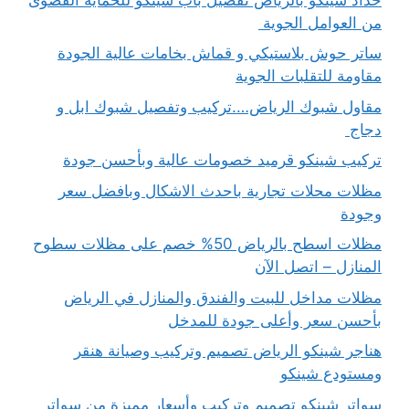
من العوامل الجوية
ساتر حوش بلاستيكي و قماش بخامات عالية الجودة
مقاومة للتقلبات الجوية
مقاول شبوك الرياض….تركيب وتفصيل شبوك ابل و
دجاج
تركيب شينكو قرميد خصومات عالية وبأحسن جودة
مظلات محلات تجارية باحدث الاشكال وبافضل سعر
وجودة
مظلات اسطح بالرياض 50% خصم على مظلات سطوح
المنازل – اتصل الآن
مظلات مداخل للبيت والفندق والمنازل في الرياض
بأحسن سعر وأعلى جودة للمدخل
هناجر شينكو الرياض تصميم وتركيب وصيانة هنقر
ومستودع شينكو
سواتر شينكو تصميم وتركيب وأسعار مميزة من سواتر