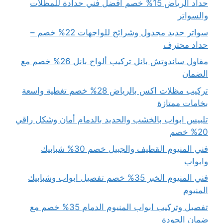
حداد الرياض 15% خصم أفضل فني حدادة للمظلات
والسواتر
سواتر حديد مجدول وشرائح للواجهات 22% خصم –
حداد محترف
مقاول ساندوتش بانل تركيب ألواح بانل 26% خصم مع
الضمان
تركيب مظلات اكس بالرياض 28% خصم تغطية واسعة
بخامات ممتازة
تلبيس ابواب بالخشب والحديد بالدمام أمان وشكل راقي
20% خصم
فني المنيوم القطيف والجبيل خصم 30% شبابيك
وابواب
فني المنيوم الخبر 35% خصم تفصيل ابواب وشبابيك
المنيوم
تفصيل وتركيب ابواب المنيوم الدمام 35% خصم مع
ضمان الجودة