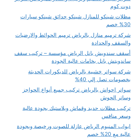
دوت كوم
مظلات شينكو للمنازل شينكو حدائق شينكو سيارات
30% خصم
شركة ترميم منازل بالرياض ترميم الحوائط والارضيات
والسقف والحدادة
أسقف سندويش بانل الرياض مؤسسة – تركيب سقف
ساندويتش بانل بخامات عالية الجودة
شركة سواتر خشبية بالرياض للديكورات الحديثة
بخصومات تصل إلي 40%
سواتر احواش بالرياض تركيب جميع أنواع الحواجز
وساتر الحوش
تركيب مظلات حديد وقماش وبلاستيك بجودة عالية
وسعر منافس
ابواب المنيوم الرياض عازلة للصوت ورخيصة وبجودة
عالية مع 20% خصم