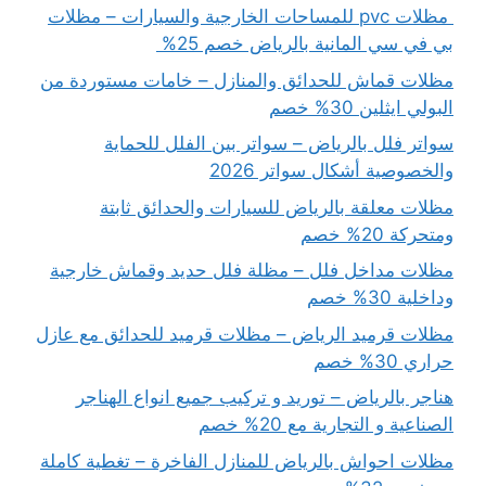
مظلات pvc للمساحات الخارجية والسيارات – مظلات
بي في سي المانية بالرياض خصم 25%
مظلات قماش للحدائق والمنازل – خامات مستوردة من
البولي ايثلين 30% خصم
سواتر فلل بالرياض – سواتر بين الفلل للحماية
والخصوصية أشكال سواتر 2026
مظلات معلقة بالرياض للسيارات والحدائق ثابتة
ومتحركة 20% خصم
مظلات مداخل فلل – مظلة فلل حديد وقماش خارجية
وداخلية 30% خصم
مظلات قرميد الرياض – مظلات قرميد للحدائق مع عازل
حراري 30% خصم
هناجر بالرياض – توريد و تركيب جميع انواع الهناجر
الصناعية و التجارية مع 20% خصم
مظلات احواش بالرياض للمنازل الفاخرة – تغطية كاملة