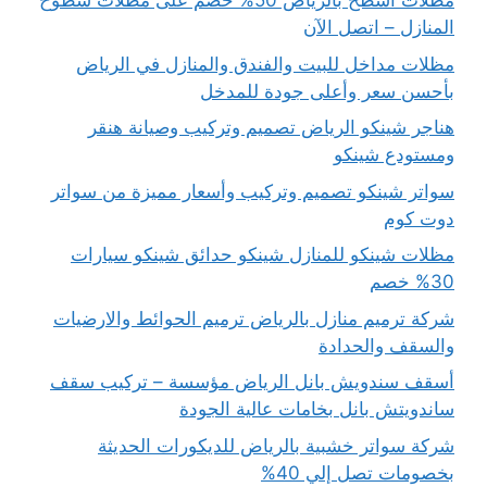
مظلات اسطح بالرياض 50% خصم على مظلات سطوح
المنازل – اتصل الآن
مظلات مداخل للبيت والفندق والمنازل في الرياض
بأحسن سعر وأعلى جودة للمدخل
هناجر شينكو الرياض تصميم وتركيب وصيانة هنقر
ومستودع شينكو
سواتر شينكو تصميم وتركيب وأسعار مميزة من سواتر
دوت كوم
مظلات شينكو للمنازل شينكو حدائق شينكو سيارات
30% خصم
شركة ترميم منازل بالرياض ترميم الحوائط والارضيات
والسقف والحدادة
أسقف سندويش بانل الرياض مؤسسة – تركيب سقف
ساندويتش بانل بخامات عالية الجودة
شركة سواتر خشبية بالرياض للديكورات الحديثة
بخصومات تصل إلي 40%