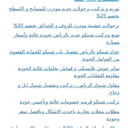
توريد و تركيب برجولات حديد مودرن للمسابح و الاسطح
بخصم 25%
برجولات خشبية مودرن للروف و الحدائق بخصم 20%
صنع وتركيب شينكو حديد بالرياض بجودة عالية وأسعار
ممتازة
حداد شينكو بالرياض تفصيل باب شينكو للحماية القصوى
من العوامل الجوية
ساتر حوش بلاستيكي و قماش بخامات عالية الجودة
مقاومة للتقلبات الجوية
مقاول شبوك الرياض….تركيب وتفصيل شبوك ابل و
دجاج
تركيب شينكو قرميد خصومات عالية وبأحسن جودة
مظلات محلات تجارية باحدث الاشكال وبافضل سعر
وجودة