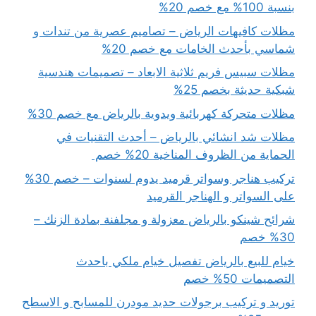
بنسبة 100% مع خصم 20%
مظلات كافيهات الرياض – تصاميم عصرية من تندات و
شماسي بأحدث الخامات مع خصم 20%
مظلات سبيس فريم ثلاثية الابعاد – تصميمات هندسية
شبكية حديثة بخصم 25%
مظلات متحركة كهربائية ويدوية بالرياض مع خصم 30%
مظلات شد انشائي بالرياض – أحدث التقنيات في
الحماية من الظروف المناخية 20% خصم
تركيب هناجر وسواتر قرميد يدوم لسنوات – خصم 30%
على السواتر و الهناجر القرميد
شرائح شينكو بالرياض معزولة و مجلفنة بمادة الزنك –
30% خصم
خيام للبيع بالرياض تفصيل خيام ملكي باحدث
التصميمات 50% خصم
توريد و تركيب برجولات حديد مودرن للمسابح و الاسطح