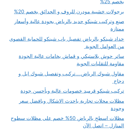
بخصم 25%
برجولات خشبية مودرن للروف و الحدائق بخصم 20%
صنع وتركيب شينكو حديد بالرياض بجودة عالية وأسعار
ممتازة
حداد شينكو بالرياض تفصيل باب شينكو للحماية القصوى
من العوامل الجوية
ساتر حوش بلاستيكي و قماش بخامات عالية الجودة
مقاومة للتقلبات الجوية
مقاول شبوك الرياض….تركيب وتفصيل شبوك ابل و
دجاج
تركيب شينكو قرميد خصومات عالية وبأحسن جودة
مظلات محلات تجارية باحدث الاشكال وبافضل سعر
وجودة
مظلات اسطح بالرياض 50% خصم على مظلات سطوح
المنازل – اتصل الآن