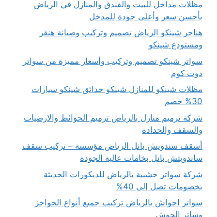
مظلات مداخل للبيت والفندق والمنازل في الرياض
بأحسن سعر وأعلى جودة للمدخل
هناجر شينكو الرياض تصميم وتركيب وصيانة هنقر
ومستودع شينكو
سواتر شينكو تصميم وتركيب وأسعار مميزة من سواتر
دوت كوم
مظلات شينكو للمنازل شينكو حدائق شينكو سيارات
30% خصم
شركة ترميم منازل بالرياض ترميم الحوائط والارضيات
والسقف والحدادة
أسقف سندويش بانل الرياض مؤسسة – تركيب سقف
ساندويتش بانل بخامات عالية الجودة
شركة سواتر خشبية بالرياض للديكورات الحديثة
بخصومات تصل إلي 40%
سواتر احواش بالرياض تركيب جميع أنواع الحواجز
وساتر الحوش