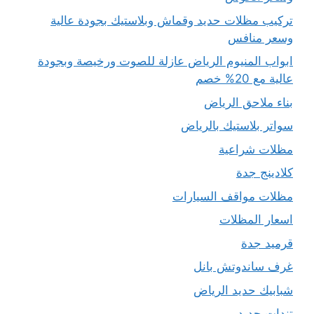
تركيب مظلات حديد وقماش وبلاستيك بجودة عالية
وسعر منافس
ابواب المنيوم الرياض عازلة للصوت ورخيصة وبجودة
عالية مع 20% خصم
بناء ملاحق الرياض
سواتر بلاستيك بالرياض
مظلات شراعية
كلادينج جدة
مظلات مواقف السيارات
اسعار المظلات
قرميد جدة
غرف ساندوتش بانل
شبابيك حديد الرياض
تندات حديد