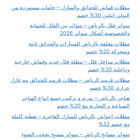
مظلات قماش للحدائق والمنازل – خامات مستوردة من
البولي ايثلين 30% خصم
سواتر فلل بالرياض – سواتر بين الفلل للحماية
والخصوصية أشكال سواتر 2026
مظلات معلقة بالرياض للسيارات والحدائق ثابتة
ومتحركة 20% خصم
مظلات مداخل فلل – مظلة فلل حديد وقماش خارجية
وداخلية 30% خصم
مظلات قرميد الرياض – مظلات قرميد للحدائق مع عازل
حراري 30% خصم
هناجر بالرياض – توريد و تركيب جميع انواع الهناجر
الصناعية و التجارية مع 20% خصم
مظلات احواش بالرياض للمنازل الفاخرة – تغطية كاملة
مع خصم 32%
سواتر مسابح الرياض – سواتر مسبح تحجب الضوء