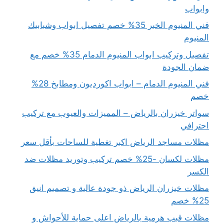
وابواب
فني المنيوم الخبر 35% خصم تفصيل ابواب وشبابيك
المنيوم
تفصيل وتركيب ابواب المنيوم الدمام 35% خصم مع
ضمان الجودة
فني المنيوم الدمام – ابواب اكورديون ومطابخ 28%
خصم
سواتر خيزران بالرياض – المميزات والعيوب مع تركيب
احترافي
مظلات مساجد الرياض اكبر تغطية للساحات بأقل سعر
مظلات لكسان -25% خصم تركيب وتوريد مظلات ضد
الكسر
مظلات خيزران الرياض ذو جودة عالية و تصميم انيق
25% خصم
مظلات قبب هرمية بالرياض اعلى حماية للأحواش و