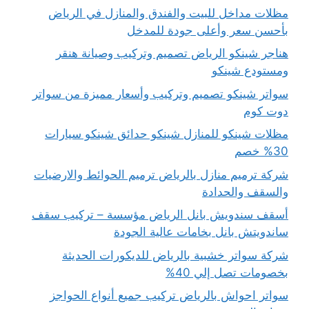
مظلات مداخل للبيت والفندق والمنازل في الرياض
بأحسن سعر وأعلى جودة للمدخل
هناجر شينكو الرياض تصميم وتركيب وصيانة هنقر
ومستودع شينكو
سواتر شينكو تصميم وتركيب وأسعار مميزة من سواتر
دوت كوم
مظلات شينكو للمنازل شينكو حدائق شينكو سيارات
30% خصم
شركة ترميم منازل بالرياض ترميم الحوائط والارضيات
والسقف والحدادة
أسقف سندويش بانل الرياض مؤسسة – تركيب سقف
ساندويتش بانل بخامات عالية الجودة
شركة سواتر خشبية بالرياض للديكورات الحديثة
بخصومات تصل إلي 40%
سواتر احواش بالرياض تركيب جميع أنواع الحواجز