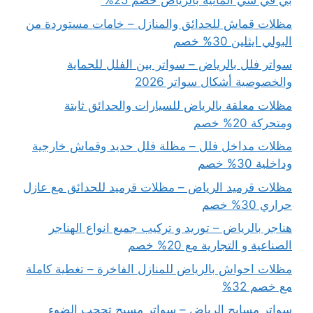
بي في سي المانية بالرياض خصم 25%
مظلات قماش للحدائق والمنازل – خامات مستوردة من
البولي ايثلين 30% خصم
سواتر فلل بالرياض – سواتر بين الفلل للحماية
والخصوصية أشكال سواتر 2026
مظلات معلقة بالرياض للسيارات والحدائق ثابتة
ومتحركة 20% خصم
مظلات مداخل فلل – مظلة فلل حديد وقماش خارجية
وداخلية 30% خصم
مظلات قرميد الرياض – مظلات قرميد للحدائق مع عازل
حراري 30% خصم
هناجر بالرياض – توريد و تركيب جميع انواع الهناجر
الصناعية و التجارية مع 20% خصم
مظلات احواش بالرياض للمنازل الفاخرة – تغطية كاملة
مع خصم 32%
سواتر مسابح الرياض – سواتر مسبح تحجب الضوء