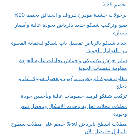
بخصم 25%
برجولات خشبية مودرن للروف و الحدائق بخصم 20%
صنع وتركيب شينكو حديد بالرياض بجودة عالية وأسعار
ممتازة
حداد شينكو بالرياض تفصيل باب شينكو للحماية القصوى
من العوامل الجوية
ساتر حوش بلاستيكي و قماش بخامات عالية الجودة
مقاومة للتقلبات الجوية
مقاول شبوك الرياض….تركيب وتفصيل شبوك ابل و
دجاج
تركيب شينكو قرميد خصومات عالية وبأحسن جودة
مظلات محلات تجارية باحدث الاشكال وبافضل سعر
وجودة
مظلات اسطح بالرياض 50% خصم على مظلات سطوح
المنازل – اتصل الآن