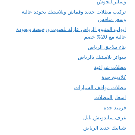
وساتر الحوش
تركيب مظلات حديد وقماش وبلاستيك بجودة عالية
وسعر منافس
ابواب المنيوم الرياض عازلة للصوت ورخيصة وبجودة
عالية مع 20% خصم
بناء ملاحق الرياض
سواتر بلاستيك بالرياض
مظلات شراعية
كلادينج جدة
مظلات مواقف السيارات
اسعار المظلات
قرميد جدة
غرف ساندوتش بانل
شبابيك حديد الرياض