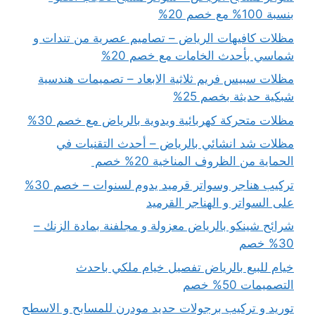
بنسبة 100% مع خصم 20%
مظلات كافيهات الرياض – تصاميم عصرية من تندات و
شماسي بأحدث الخامات مع خصم 20%
مظلات سبيس فريم ثلاثية الابعاد – تصميمات هندسية
شبكية حديثة بخصم 25%
مظلات متحركة كهربائية ويدوية بالرياض مع خصم 30%
مظلات شد انشائي بالرياض – أحدث التقنيات في
الحماية من الظروف المناخية 20% خصم
تركيب هناجر وسواتر قرميد يدوم لسنوات – خصم 30%
على السواتر و الهناجر القرميد
شرائح شينكو بالرياض معزولة و مجلفنة بمادة الزنك –
30% خصم
خيام للبيع بالرياض تفصيل خيام ملكي باحدث
التصميمات 50% خصم
توريد و تركيب برجولات حديد مودرن للمسابح و الاسطح