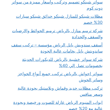
سواتر شينكو تصميم وتركيب وأسعار مميزة من سواتر
دوت كوم
مظلات شينكو للمنازل شينكو حدائق شينكو سيارات
30% خصم
شركة ترميم منازل بالرياض ترميم الحوائط والارضيات
والسقف والحدادة
أسقف سندويش بانل الرياض مؤسسة – تركيب سقف
ساندويتش بانل بخامات عالية الجودة
شركة سواتر خشبية بالرياض للديكورات الحديثة
بخصومات تصل إلي 40%
سواتر احواش بالرياض تركيب جميع أنواع الحواجز
وساتر الحوش
تركيب مظلات حديد وقماش وبلاستيك بجودة عالية
وسعر منافس
ابواب المنيوم الرياض عازلة للصوت ورخيصة وبجودة
عالية مع 20% خصم