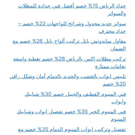
حداد الرياض 15% خصم أفضل فني حدادة للمظلات
والسواتر
سواتر حديد مجدول وشرائح للواجهات 22% خصم –
حداد محترف
مقاول ساندوتش بانل تركيب ألواح بانل 26% خصم مع
الضمان
تركيب مظلات اكس بالرياض 28% خصم تغطية واسعة
بخامات ممتازة
تلبيس ابواب بالخشب والحديد بالدمام أمان وشكل راقي
20% خصم
فني المنيوم القطيف والجبيل خصم 30% شبابيك
وابواب
فني المنيوم الخبر 35% خصم تفصيل ابواب وشبابيك
المنيوم
تفصيل وتركيب ابواب المنيوم الدمام 35% خصم مع