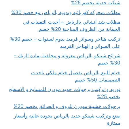
شبكية حديثة بخصم 25%
مظلات متحركة كهربائية ويدوية بالرياض مع خصم 30%
مظلات شد انشائي بالرياض – أحدث التقنيات في
الحماية من الظروف المناخية 20% خصم
تركيب هناجر وسواتر قرميد يدوم لسنوات – خصم 30%
على السواتر و الهناجر القرميد
شرائح شينكو بالرياض معزولة و مجلفنة بمادة الزنك –
30% خصم
خيام للبيع بالرياض تفصيل خيام ملكي باحدث
التصميمات 50% خصم
توريد و تركيب برجولات حديد مودرن للمسابح و الاسطح
بخصم 25%
برجولات خشبية مودرن للروف و الحدائق بخصم 20%
صنع وتركيب شينكو حديد بالرياض بجودة عالية وأسعار
ممتازة