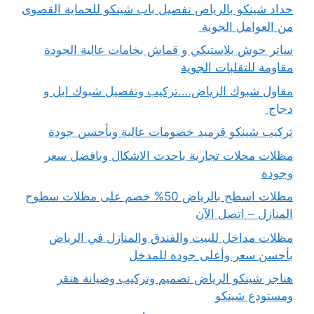
حداد شينكو بالرياض تفصيل باب شينكو للحماية القصوى
من العوامل الجوية
ساتر حوش بلاستيكي و قماش بخامات عالية الجودة
مقاومة للتقلبات الجوية
مقاول شبوك الرياض….تركيب وتفصيل شبوك ابل و
دجاج
تركيب شينكو قرميد خصومات عالية وبأحسن جودة
مظلات محلات تجارية باحدث الاشكال وبافضل سعر
وجودة
مظلات اسطح بالرياض 50% خصم على مظلات سطوح
المنازل – اتصل الآن
مظلات مداخل للبيت والفندق والمنازل في الرياض
بأحسن سعر وأعلى جودة للمدخل
هناجر شينكو الرياض تصميم وتركيب وصيانة هنقر
ومستودع شينكو