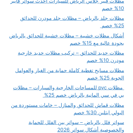
مظلات فيبر جلاس الرياض للسيارات أحدث سواتر فايبر
10% خصم
مظلات جلد بالرياض – مظلات جلد مودرن للحدائق
25% خصم
أشكال مظلات خشبية – مظلات خشبية للحدائق بالرياض
بجودة عالية مع 15% خصم
مظلات حديد للحدائق – تركيب مظلات حديد خارجية
مودرن 10% خصم
مظلات مسابح تغطية كاملة حماية من الغبار والعوامل
الجوية 25% خصم
مظلات pvc للمساحات الخارجية والسيارات – مظلات
بي في سي المانية بالرياض خصم 25%
مظلات قماش للحدائق والمنازل – خامات مستوردة من
البولي ايثلين 30% خصم
سواتر فلل بالرياض – سواتر بين الفلل للحماية
والخصوصية أشكال سواتر 2026