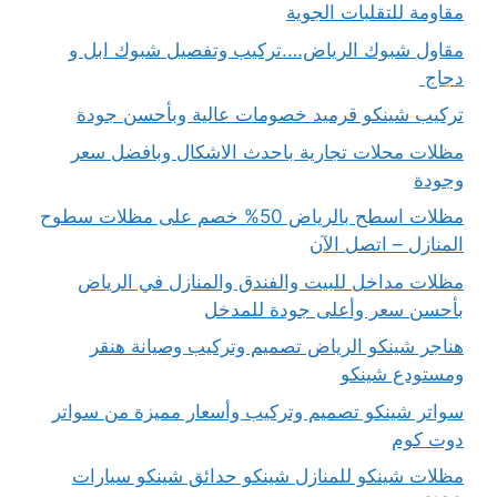
مقاومة للتقلبات الجوية
مقاول شبوك الرياض….تركيب وتفصيل شبوك ابل و
دجاج
تركيب شينكو قرميد خصومات عالية وبأحسن جودة
مظلات محلات تجارية باحدث الاشكال وبافضل سعر
وجودة
مظلات اسطح بالرياض 50% خصم على مظلات سطوح
المنازل – اتصل الآن
مظلات مداخل للبيت والفندق والمنازل في الرياض
بأحسن سعر وأعلى جودة للمدخل
هناجر شينكو الرياض تصميم وتركيب وصيانة هنقر
ومستودع شينكو
سواتر شينكو تصميم وتركيب وأسعار مميزة من سواتر
دوت كوم
مظلات شينكو للمنازل شينكو حدائق شينكو سيارات