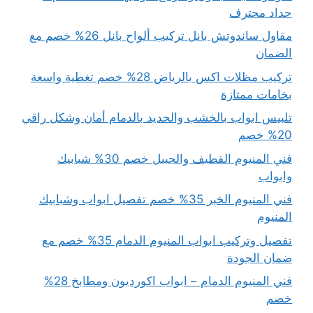
حداد محترف
مقاول ساندوتش بانل تركيب ألواح بانل 26% خصم مع
الضمان
تركيب مظلات اكس بالرياض 28% خصم تغطية واسعة
بخامات ممتازة
تلبيس ابواب بالخشب والحديد بالدمام أمان وشكل راقي
20% خصم
فني المنيوم القطيف والجبيل خصم 30% شبابيك
وابواب
فني المنيوم الخبر 35% خصم تفصيل ابواب وشبابيك
المنيوم
تفصيل وتركيب ابواب المنيوم الدمام 35% خصم مع
ضمان الجودة
فني المنيوم الدمام – ابواب اكورديون ومطابخ 28%
خصم