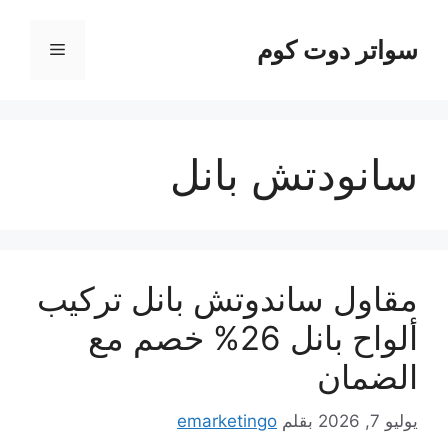
نتقل
لى
سواتر دوت كوم
القائمة
لمحتوى
سانودتش بانل
مقاول ساندوتش بانل تركيب
ألواح بانل 26% خصم مع
الضمان
يوليو 7, 2026
بقلم
emarketingo