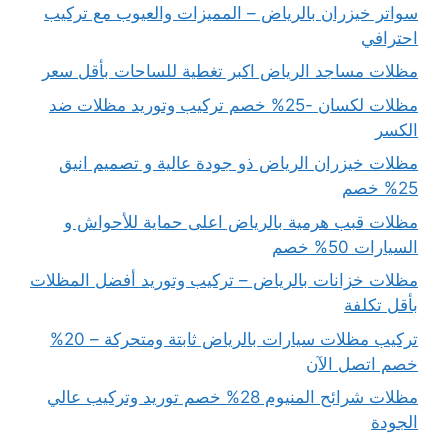
سواتر خيزران بالرياض – المميزات والعيوب مع تركيب
احترافي
مظلات مساجد الرياض اكبر تغطية للساحات بأقل سعر
مظلات لكسان -25% خصم تركيب وتوريد مظلات ضد
الكسر
مظلات خيزران الرياض ذو جودة عالية و تصميم انيق
25% خصم
مظلات قبب هرمية بالرياض اعلى حماية للأحواش و
السيارات 50% خصم
مظلات خزانات بالرياض – تركيب وتوريد أفضل المظلات
بأقل تكلفة
تركيب مظلات سيارات بالرياض ثابتة ومتحركة – 20%
خصم اتصل الآن
مظلات شرائح المنيوم 28% خصم توريد وتركيب عالي
الجودة