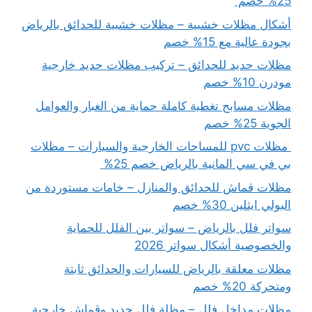
25% خصم
أشكال مظلات خشبية – مظلات خشبية للحدائق بالرياض
بجودة عالية مع 15% خصم
مظلات حديد للحدائق – تركيب مظلات حديد خارجية
مودرن 10% خصم
مظلات مسابح تغطية كاملة حماية من الغبار والعوامل
الجوية 25% خصم
مظلات pvc للمساحات الخارجية والسيارات – مظلات
بي في سي المانية بالرياض خصم 25%
مظلات قماش للحدائق والمنازل – خامات مستوردة من
البولي ايثلين 30% خصم
سواتر فلل بالرياض – سواتر بين الفلل للحماية
والخصوصية أشكال سواتر 2026
مظلات معلقة بالرياض للسيارات والحدائق ثابتة
ومتحركة 20% خصم
مظلات مداخل فلل – مظلة فلل حديد وقماش خارجية