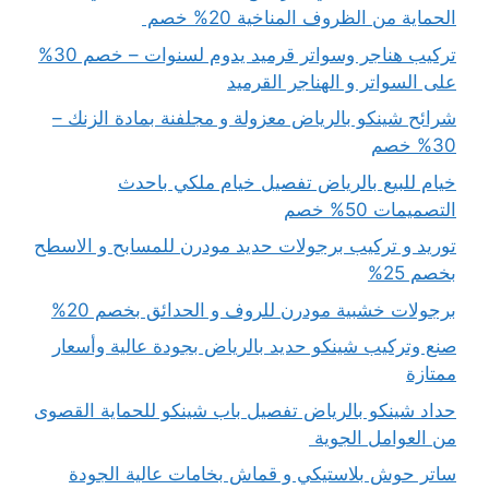
الحماية من الظروف المناخية 20% خصم
تركيب هناجر وسواتر قرميد يدوم لسنوات – خصم 30%
على السواتر و الهناجر القرميد
شرائح شينكو بالرياض معزولة و مجلفنة بمادة الزنك –
30% خصم
خيام للبيع بالرياض تفصيل خيام ملكي باحدث
التصميمات 50% خصم
توريد و تركيب برجولات حديد مودرن للمسابح و الاسطح
بخصم 25%
برجولات خشبية مودرن للروف و الحدائق بخصم 20%
صنع وتركيب شينكو حديد بالرياض بجودة عالية وأسعار
ممتازة
حداد شينكو بالرياض تفصيل باب شينكو للحماية القصوى
من العوامل الجوية
ساتر حوش بلاستيكي و قماش بخامات عالية الجودة