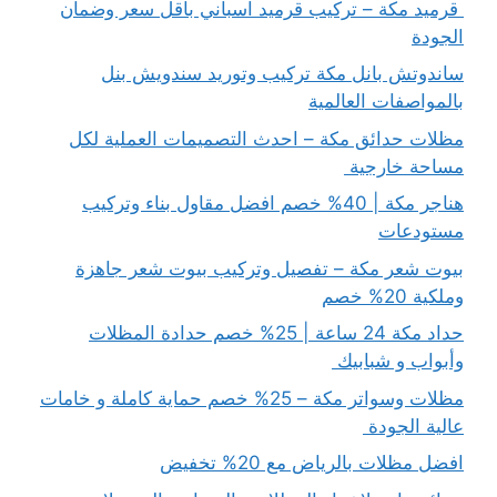
قرميد مكة – تركيب قرميد اسباني باقل سعر وضمان
الجودة
ساندوتش بانل مكة تركيب وتوريد سندويش بنل
بالمواصفات العالمية
مظلات حدائق مكة – احدث التصميمات العملية لكل
مساحة خارجية
هناجر مكة | 40% خصم افضل مقاول بناء وتركيب
مستودعات
بيوت شعر مكة – تفصيل وتركيب بيوت شعر جاهزة
وملكية 20% خصم
حداد مكة 24 ساعة | 25% خصم حدادة المظلات
وأبواب و شبابيك
مظلات وسواتر مكة – 25% خصم حماية كاملة و خامات
عالية الجودة
افضل مظلات بالرياض مع 20% تخفيض