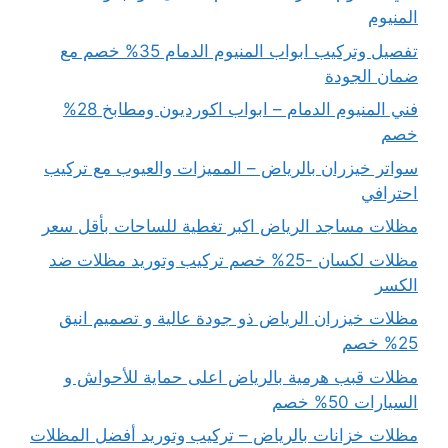
المنيوم
تفصيل وتركيب ابواب المنيوم الدمام 35% خصم مع
ضمان الجودة
فني المنيوم الدمام – ابواب اكورديون ومطابخ 28%
خصم
سواتر خيزران بالرياض – المميزات والعيوب مع تركيب
احترافي
مظلات مساجد الرياض اكبر تغطية للساحات بأقل سعر
مظلات لكسان -25% خصم تركيب وتوريد مظلات ضد
الكسر
مظلات خيزران الرياض ذو جودة عالية و تصميم انيق
25% خصم
مظلات قبب هرمية بالرياض اعلى حماية للأحواش و
السيارات 50% خصم
مظلات خزانات بالرياض – تركيب وتوريد أفضل المظلات