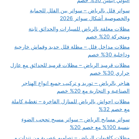
البولي ايثلين 30% خصم
سواتر فلل بالرياض – سواتر بين الفلل للحماية
والخصوصية أشكال سواتر 2026
مظلات معلقة بالرياض للسيارات والحدائق ثابتة
ومتحركة 20% خصم
مظلات مداخل فلل – مظلة فلل حديد وقماش خارجية
وداخلية 30% خصم
مظلات قرميد الرياض – مظلات قرميد للحدائق مع عازل
حراري 30% خصم
هناجر بالرياض – توريد و تركيب جميع انواع الهناجر
الصناعية و التجارية مع 20% خصم
مظلات احواش بالرياض للمنازل الفاخرة – تغطية كاملة
مع خصم 32%
سواتر مسابح الرياض – سواتر مسبح تحجب الضوء
بنسبة 100% مع خصم 20%
مظلات كافيهات الرياض – تصاميم عصرية من تندات و