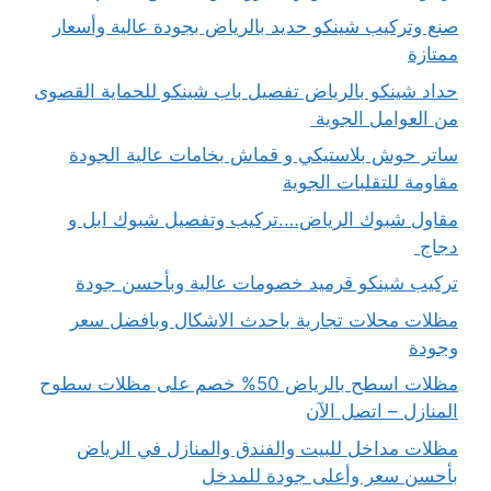
صنع وتركيب شينكو حديد بالرياض بجودة عالية وأسعار
ممتازة
حداد شينكو بالرياض تفصيل باب شينكو للحماية القصوى
من العوامل الجوية
ساتر حوش بلاستيكي و قماش بخامات عالية الجودة
مقاومة للتقلبات الجوية
مقاول شبوك الرياض….تركيب وتفصيل شبوك ابل و
دجاج
تركيب شينكو قرميد خصومات عالية وبأحسن جودة
مظلات محلات تجارية باحدث الاشكال وبافضل سعر
وجودة
مظلات اسطح بالرياض 50% خصم على مظلات سطوح
المنازل – اتصل الآن
مظلات مداخل للبيت والفندق والمنازل في الرياض
بأحسن سعر وأعلى جودة للمدخل