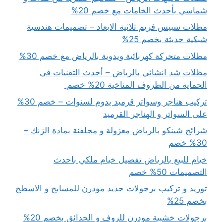
شماسي بأحدث الخامات مع خصم 20%
مظلات سبيس فريم ثلاثية الابعاد – تصميمات هندسية
شبكية حديثة بخصم 25%
مظلات متحركة كهربائية ويدوية بالرياض مع خصم 30%
مظلات شد انشائي بالرياض – أحدث التقنيات في
الحماية من الظروف المناخية 20% خصم
تركيب هناجر وسواتر قرميد يدوم لسنوات – خصم 30%
على السواتر و الهناجر القرميد
شرائح شينكو بالرياض معزولة و مجلفنة بمادة الزنك –
30% خصم
خيام للبيع بالرياض تفصيل خيام ملكي باحدث
التصميمات 50% خصم
توريد و تركيب برجولات حديد مودرن للمسابح و الاسطح
بخصم 25%
برجولات خشبية مودرن للروف و الحدائق بخصم 20%