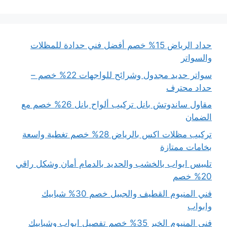
حداد الرياض 15% خصم أفضل فني حدادة للمظلات
والسواتر
سواتر حديد مجدول وشرائح للواجهات 22% خصم –
حداد محترف
مقاول ساندوتش بانل تركيب ألواح بانل 26% خصم مع
الضمان
تركيب مظلات اكس بالرياض 28% خصم تغطية واسعة
بخامات ممتازة
تلبيس ابواب بالخشب والحديد بالدمام أمان وشكل راقي
20% خصم
فني المنيوم القطيف والجبيل خصم 30% شبابيك
وابواب
فني المنيوم الخبر 35% خصم تفصيل ابواب وشبابيك