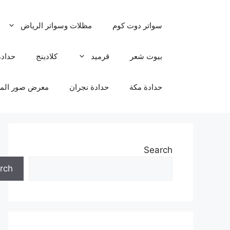
نتقل
لى
سواتر دوت كوم
مظلات وسواتر الرياض
لمحتوى
بيوت شعر
قرميد
كلادينج
حدادة
حدادة مكة
حدادة نجران
معرض صور المظ
Search
rch