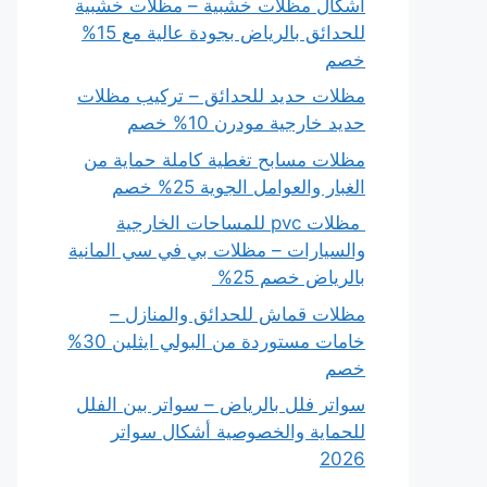
أشكال مظلات خشبية – مظلات خشبية
للحدائق بالرياض بجودة عالية مع 15%
خصم
مظلات حديد للحدائق – تركيب مظلات
حديد خارجية مودرن 10% خصم
مظلات مسابح تغطية كاملة حماية من
الغبار والعوامل الجوية 25% خصم
مظلات pvc للمساحات الخارجية
والسيارات – مظلات بي في سي المانية
بالرياض خصم 25%
مظلات قماش للحدائق والمنازل –
خامات مستوردة من البولي ايثلين 30%
خصم
سواتر فلل بالرياض – سواتر بين الفلل
للحماية والخصوصية أشكال سواتر
2026