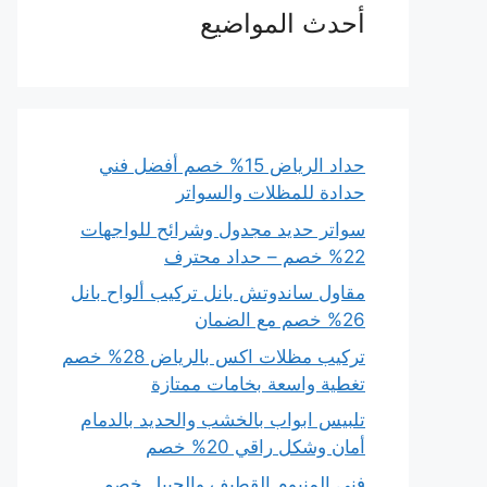
أحدث المواضيع
حداد الرياض 15% خصم أفضل فني
حدادة للمظلات والسواتر
سواتر حديد مجدول وشرائح للواجهات
22% خصم – حداد محترف
مقاول ساندوتش بانل تركيب ألواح بانل
26% خصم مع الضمان
تركيب مظلات اكس بالرياض 28% خصم
تغطية واسعة بخامات ممتازة
تلبيس ابواب بالخشب والحديد بالدمام
أمان وشكل راقي 20% خصم
فني المنيوم القطيف والجبيل خصم