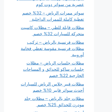
عصرية من سواتر دوت كوم
سواتر ممرات الرياض – 32% خصم
تغطية كاملة للممرات الداخلية
مظلات قابلة للطي – مظلات كاسيت
متحركة للسيارات 32% خصم
مظلات فرنسية بالرياض – تركيب
مظلات فرنسية مقوسة تعطي فخامة
أوروبية
مظلات جلسات الرياض – مظلات
جلسات ساكو للحدائق و المساحات
الخارجية 22% خصم
مظلات فيبر جلاس الرياض للسيارات
أحدث سواتر فايبر 10% خصم
مظلات جلد بالرياض – مظلات جلد
مودرن للحدائق 25% خصم