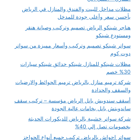
مظلات مداخل للبيت والفندق والمنازل في الرياض
بأحسن سعر وأعلى جودة للمدخل
هناجر شينكو الرياض تصميم وتركيب وصيانة هنقر
ومستودع شينكو
سواتر شينكو تصميم وتركيب وأسعار مميزة من سواتر
دوت كوم
مظلات شينكو للمنازل شينكو حدائق شينكو سيارات
30% خصم
شركة ترميم منازل بالرياض ترميم الحوائط والارضيات
والسقف والحدادة
أسقف سندويش بانل الرياض مؤسسة – تركيب سقف
ساندويتش بانل بخامات عالية الجودة
شركة سواتر خشبية بالرياض للديكورات الحديثة
بخصومات تصل إلي 40%
سواتر احواش بالرياض تركيب جميع أنواع الحواجز