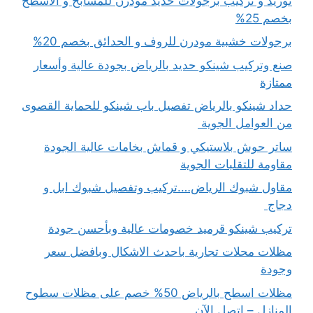
توريد و تركيب برجولات حديد مودرن للمسابح و الاسطح
بخصم 25%
برجولات خشبية مودرن للروف و الحدائق بخصم 20%
صنع وتركيب شينكو حديد بالرياض بجودة عالية وأسعار
ممتازة
حداد شينكو بالرياض تفصيل باب شينكو للحماية القصوى
من العوامل الجوية
ساتر حوش بلاستيكي و قماش بخامات عالية الجودة
مقاومة للتقلبات الجوية
مقاول شبوك الرياض….تركيب وتفصيل شبوك ابل و
دجاج
تركيب شينكو قرميد خصومات عالية وبأحسن جودة
مظلات محلات تجارية باحدث الاشكال وبافضل سعر
وجودة
مظلات اسطح بالرياض 50% خصم على مظلات سطوح
المنازل – اتصل الآن