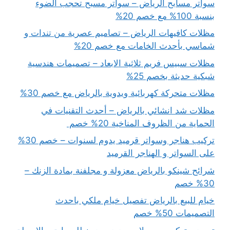
سواتر مسابح الرياض – سواتر مسبح تحجب الضوء
بنسبة 100% مع خصم 20%
مظلات كافيهات الرياض – تصاميم عصرية من تندات و
شماسي بأحدث الخامات مع خصم 20%
مظلات سبيس فريم ثلاثية الابعاد – تصميمات هندسية
شبكية حديثة بخصم 25%
مظلات متحركة كهربائية ويدوية بالرياض مع خصم 30%
مظلات شد انشائي بالرياض – أحدث التقنيات في
الحماية من الظروف المناخية 20% خصم
تركيب هناجر وسواتر قرميد يدوم لسنوات – خصم 30%
على السواتر و الهناجر القرميد
شرائح شينكو بالرياض معزولة و مجلفنة بمادة الزنك –
30% خصم
خيام للبيع بالرياض تفصيل خيام ملكي باحدث
التصميمات 50% خصم