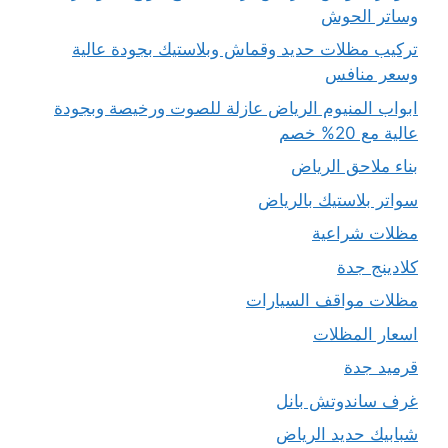
وساتر الحوش
تركيب مظلات حديد وقماش وبلاستيك بجودة عالية
وسعر منافس
ابواب المنيوم الرياض عازلة للصوت ورخيصة وبجودة
عالية مع 20% خصم
بناء ملاحق الرياض
سواتر بلاستيك بالرياض
مظلات شراعية
كلادينج جدة
مظلات مواقف السيارات
اسعار المظلات
قرميد جدة
غرف ساندوتش بانل
شبابيك حديد الرياض