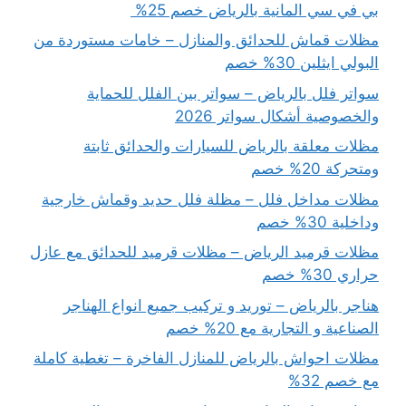
بي في سي المانية بالرياض خصم 25%
مظلات قماش للحدائق والمنازل – خامات مستوردة من
البولي ايثلين 30% خصم
سواتر فلل بالرياض – سواتر بين الفلل للحماية
والخصوصية أشكال سواتر 2026
مظلات معلقة بالرياض للسيارات والحدائق ثابتة
ومتحركة 20% خصم
مظلات مداخل فلل – مظلة فلل حديد وقماش خارجية
وداخلية 30% خصم
مظلات قرميد الرياض – مظلات قرميد للحدائق مع عازل
حراري 30% خصم
هناجر بالرياض – توريد و تركيب جميع انواع الهناجر
الصناعية و التجارية مع 20% خصم
مظلات احواش بالرياض للمنازل الفاخرة – تغطية كاملة
مع خصم 32%