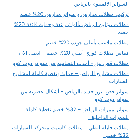
السواتر الالمنيوم بالرياض
تركيب مظلات مدارس و سواتر مدارس 20% خصم
مظلات بوثلين الرياض بألوان رائعة وحماية فائقة 20%
خصم
مظلات ملاعب بأعلى جودة 20% خصم
قماش مظلات كوري أصلي 20% خصم – اتصل الان
مظلات قص ليزر- أحدث التصاميم من سواتر دوت كوم
مظلات مشاريع الرياض – حماية وتغطية كاملة لمشاريع
السيارات
سواتر قص ليزر حديد بالرياض – أشكال عصرية من
سواتر دوت كوم
سواتر ممرات الرياض – 32% خصم تغطية كاملة
للممرات الداخلية
مظلات قابلة للطي – مظلات كاسيت متحركة للسيارات
32% خصم