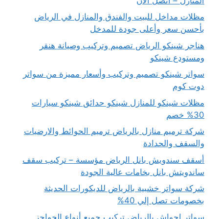
المنازل – اتصل الآن
مظلات مداخل للبيت والفندق والمنازل في الرياض
بأحسن سعر وأعلى جودة للمدخل
هناجر شينكو الرياض تصميم وتركيب وصيانة هنقر
ومستودع شينكو
سواتر شينكو تصميم وتركيب وأسعار مميزة من سواتر
دوت كوم
مظلات شينكو للمنازل شينكو حدائق شينكو سيارات
30% خصم
شركة ترميم منازل بالرياض ترميم الحوائط والارضيات
والسقف والحدادة
أسقف سندويش بانل الرياض مؤسسة – تركيب سقف
ساندويتش بانل بخامات عالية الجودة
شركة سواتر خشبية بالرياض للديكورات الحديثة
بخصومات تصل إلي 40%
سواتر احواش بالرياض تركيب جميع أنواع الحواجز