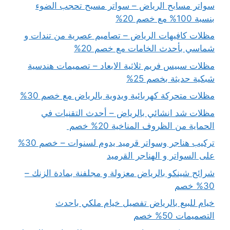
سواتر مسابح الرياض – سواتر مسبح تحجب الضوء
بنسبة 100% مع خصم 20%
مظلات كافيهات الرياض – تصاميم عصرية من تندات و
شماسي بأحدث الخامات مع خصم 20%
مظلات سبيس فريم ثلاثية الابعاد – تصميمات هندسية
شبكية حديثة بخصم 25%
مظلات متحركة كهربائية ويدوية بالرياض مع خصم 30%
مظلات شد انشائي بالرياض – أحدث التقنيات في
الحماية من الظروف المناخية 20% خصم
تركيب هناجر وسواتر قرميد يدوم لسنوات – خصم 30%
على السواتر و الهناجر القرميد
شرائح شينكو بالرياض معزولة و مجلفنة بمادة الزنك –
30% خصم
خيام للبيع بالرياض تفصيل خيام ملكي باحدث
التصميمات 50% خصم