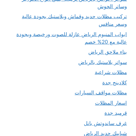
وساتر الحوش
تركيب مظلات حديد وقماش وبلاستيك بجودة عالية
وسعر منافس
ابواب المنيوم الرياض عازلة للصوت ورخيصة وبجودة
عالية مع 20% خصم
بناء ملاحق الرياض
سواتر بلاستيك بالرياض
مظلات شراعية
كلادينج جدة
مظلات مواقف السيارات
اسعار المظلات
قرميد جدة
غرف ساندوتش بانل
شبابيك حديد الرياض