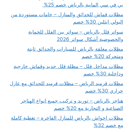
بي في سي المانية بالرياض خصم 25%
مظلات قماش للحدائق والمنازل – خامات مستوردة من
البولي ايثلين 30% خصم
سواتر فلل بالرياض – سواتر بين الفلل للحماية
والخصوصية أشكال سواتر 2026
مظلات معلقة بالرياض للسيارات والحدائق ثابتة
ومتحركة 20% خصم
مظلات مداخل فلل – مظلة فلل حديد وقماش خارجية
وداخلية 30% خصم
مظلات قرميد الرياض – مظلات قرميد للحدائق مع عازل
حراري 30% خصم
هناجر بالرياض – توريد و تركيب جميع انواع الهناجر
الصناعية و التجارية مع 20% خصم
مظلات احواش بالرياض للمنازل الفاخرة – تغطية كاملة
مع خصم 32%