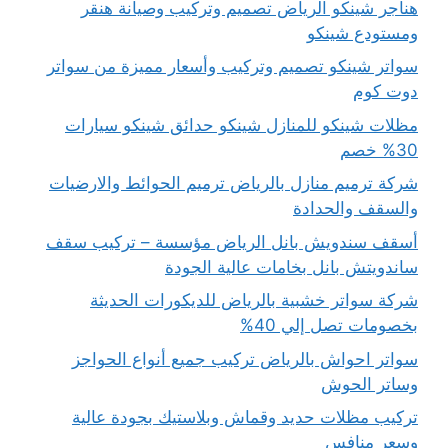
هناجر شينكو الرياض تصميم وتركيب وصيانة هنقر
ومستودع شينكو
سواتر شينكو تصميم وتركيب وأسعار مميزة من سواتر
دوت كوم
مظلات شينكو للمنازل شينكو حدائق شينكو سيارات
30% خصم
شركة ترميم منازل بالرياض ترميم الحوائط والارضيات
والسقف والحدادة
أسقف سندويش بانل الرياض مؤسسة – تركيب سقف
ساندويتش بانل بخامات عالية الجودة
شركة سواتر خشبية بالرياض للديكورات الحديثة
بخصومات تصل إلي 40%
سواتر احواش بالرياض تركيب جميع أنواع الحواجز
وساتر الحوش
تركيب مظلات حديد وقماش وبلاستيك بجودة عالية
وسعر منافس