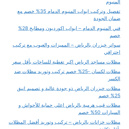
المنيوم
تفصيل وتركيب ابواب المنيوم الدمام 35% خصم مع
ضمان الجودة
فني المنيوم الدمام – ابواب اكورديون ومطابخ 28%
خصم
سواتر خيزران بالرياض – المميزات والعيوب مع تركيب
احترافي
مظلات مساجد الرياض اكبر تغطية للساحات بأقل سعر
مظلات لكسان -25% خصم تركيب وتوريد مظلات ضد
الكسر
مظلات خيزران الرياض ذو جودة عالية و تصميم انيق
25% خصم
مظلات قبب هرمية بالرياض اعلى حماية للأحواش و
السيارات 50% خصم
مظلات خزانات بالرياض – تركيب وتوريد أفضل المظلات