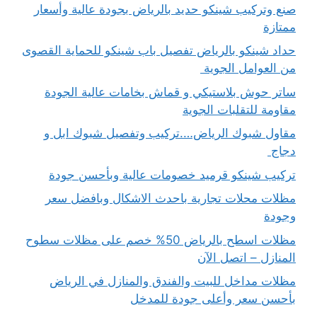
صنع وتركيب شينكو حديد بالرياض بجودة عالية وأسعار
ممتازة
حداد شينكو بالرياض تفصيل باب شينكو للحماية القصوى
من العوامل الجوية
ساتر حوش بلاستيكي و قماش بخامات عالية الجودة
مقاومة للتقلبات الجوية
مقاول شبوك الرياض….تركيب وتفصيل شبوك ابل و
دجاج
تركيب شينكو قرميد خصومات عالية وبأحسن جودة
مظلات محلات تجارية باحدث الاشكال وبافضل سعر
وجودة
مظلات اسطح بالرياض 50% خصم على مظلات سطوح
المنازل – اتصل الآن
مظلات مداخل للبيت والفندق والمنازل في الرياض
بأحسن سعر وأعلى جودة للمدخل