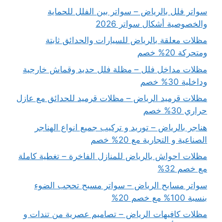
سواتر فلل بالرياض – سواتر بين الفلل للحماية
والخصوصية أشكال سواتر 2026
مظلات معلقة بالرياض للسيارات والحدائق ثابتة
ومتحركة 20% خصم
مظلات مداخل فلل – مظلة فلل حديد وقماش خارجية
وداخلية 30% خصم
مظلات قرميد الرياض – مظلات قرميد للحدائق مع عازل
حراري 30% خصم
هناجر بالرياض – توريد و تركيب جميع انواع الهناجر
الصناعية و التجارية مع 20% خصم
مظلات احواش بالرياض للمنازل الفاخرة – تغطية كاملة
مع خصم 32%
سواتر مسابح الرياض – سواتر مسبح تحجب الضوء
بنسبة 100% مع خصم 20%
مظلات كافيهات الرياض – تصاميم عصرية من تندات و