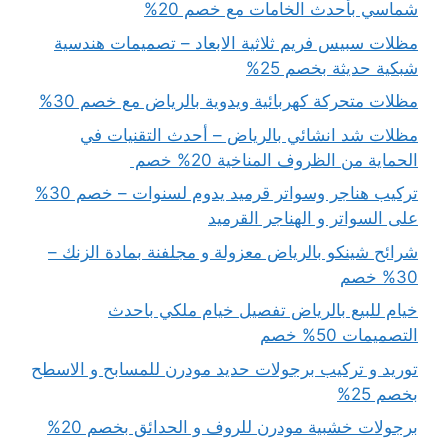
شماسي بأحدث الخامات مع خصم 20%
مظلات سبيس فريم ثلاثية الابعاد – تصميمات هندسية
شبكية حديثة بخصم 25%
مظلات متحركة كهربائية ويدوية بالرياض مع خصم 30%
مظلات شد انشائي بالرياض – أحدث التقنيات في
الحماية من الظروف المناخية 20% خصم
تركيب هناجر وسواتر قرميد يدوم لسنوات – خصم 30%
على السواتر و الهناجر القرميد
شرائح شينكو بالرياض معزولة و مجلفنة بمادة الزنك –
30% خصم
خيام للبيع بالرياض تفصيل خيام ملكي باحدث
التصميمات 50% خصم
توريد و تركيب برجولات حديد مودرن للمسابح و الاسطح
بخصم 25%
برجولات خشبية مودرن للروف و الحدائق بخصم 20%