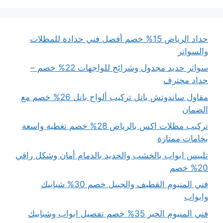
حداد الرياض 15% خصم أفضل فني حدادة للمظلات
والسواتر
سواتر حديد مجدول وشرائح للواجهات 22% خصم –
حداد محترف
مقاول ساندوتش بانل تركيب ألواح بانل 26% خصم مع
الضمان
تركيب مظلات اكس بالرياض 28% خصم تغطية واسعة
بخامات ممتازة
تلبيس ابواب بالخشب والحديد بالدمام أمان وشكل راقي
20% خصم
فني المنيوم القطيف والجبيل خصم 30% شبابيك
وابواب
فني المنيوم الخبر 35% خصم تفصيل ابواب وشبابيك