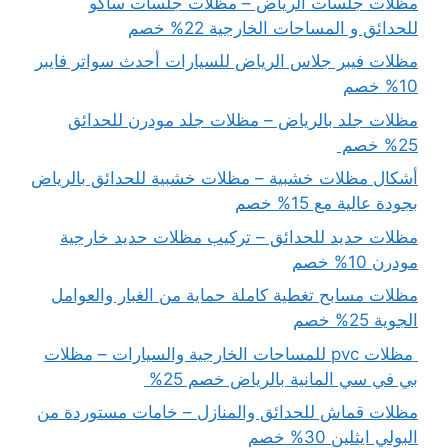
مظلات جلسات الرياض – مظلات جلسات ساكو
للحدائق و المساحات الخارجية 22% خصم
مظلات فيبر جلاس الرياض للسيارات أحدث سواتر فايبر
10% خصم
مظلات جلد بالرياض – مظلات جلد مودرن للحدائق
25% خصم
أشكال مظلات خشبية – مظلات خشبية للحدائق بالرياض
بجودة عالية مع 15% خصم
مظلات حديد للحدائق – تركيب مظلات حديد خارجية
مودرن 10% خصم
مظلات مسابح تغطية كاملة حماية من الغبار والعوامل
الجوية 25% خصم
مظلات pvc للمساحات الخارجية والسيارات – مظلات
بي في سي المانية بالرياض خصم 25%
مظلات قماش للحدائق والمنازل – خامات مستوردة من
البولي ايثلين 30% خصم