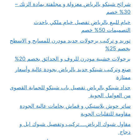
شرائح شينكو بالرياض معزولة و مجلفنة بمادة الزنك –
30% خصم
خيام للبيع بالرياض تفصيل خيام ملكي باحدث
التصميمات 50% خصم
توريد و تركيب برجولات حديد مودرن للمسابح و الاسطح
بخصم 25%
برجولات خشبية مودرن للروف و الحدائق بخصم 20%
صنع وتركيب شينكو حديد بالرياض بجودة عالية وأسعار
ممتازة
حداد شينكو بالرياض تفصيل باب شينكو للحماية القصوى
من العوامل الجوية
ساتر حوش بلاستيكي و قماش بخامات عالية الجودة
مقاومة للتقلبات الجوية
مقاول شبوك الرياض….تركيب وتفصيل شبوك ابل و
دجاج