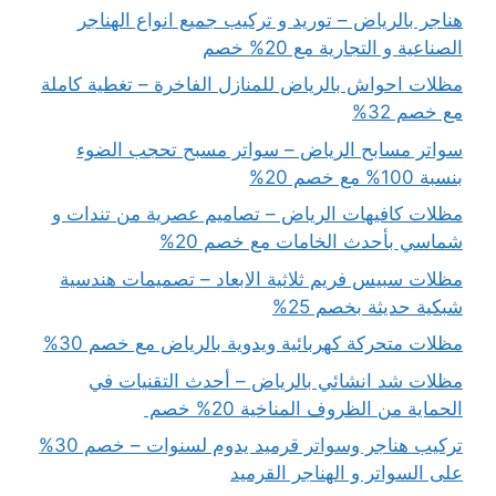
هناجر بالرياض – توريد و تركيب جميع انواع الهناجر
الصناعية و التجارية مع 20% خصم
مظلات احواش بالرياض للمنازل الفاخرة – تغطية كاملة
مع خصم 32%
سواتر مسابح الرياض – سواتر مسبح تحجب الضوء
بنسبة 100% مع خصم 20%
مظلات كافيهات الرياض – تصاميم عصرية من تندات و
شماسي بأحدث الخامات مع خصم 20%
مظلات سبيس فريم ثلاثية الابعاد – تصميمات هندسية
شبكية حديثة بخصم 25%
مظلات متحركة كهربائية ويدوية بالرياض مع خصم 30%
مظلات شد انشائي بالرياض – أحدث التقنيات في
الحماية من الظروف المناخية 20% خصم
تركيب هناجر وسواتر قرميد يدوم لسنوات – خصم 30%
على السواتر و الهناجر القرميد