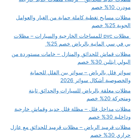
مودرن 10% خصم
مظلات مسابح تغطية كاملة حماية من الغبار والعوامل
الجوية 25% خصم
مظلات pvc للمساحات الخارجية والسيارات – مظلات
بي في سي المانية بالرياض خصم 25%
مظلات قماش للحدائق والمنازل – خامات مستوردة من
البولي ايثلين 30% خصم
سواتر فلل بالرياض – سواتر بين الفلل للحماية
والخصوصية أشكال سواتر 2026
مظلات معلقة بالرياض للسيارات والحدائق ثابتة
ومتحركة 20% خصم
مظلات مداخل فلل – مظلة فلل حديد وقماش خارجية
وداخلية 30% خصم
مظلات قرميد الرياض – مظلات قرميد للحدائق مع عازل
حراري 30% خصم