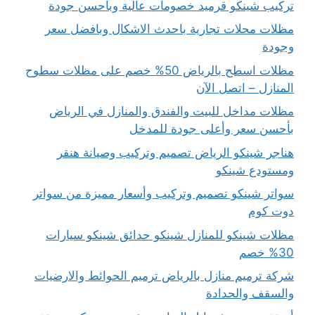
تركيب شينكو قرميد خصومات عالية وبأحسن جودة
مظلات محلات تجارية باحدث الاشكال وبافضل سعر
وجودة
مظلات اسطح بالرياض 50% خصم على مظلات سطوح
المنازل – اتصل الآن
مظلات مداخل للبيت والفندق والمنازل في الرياض
بأحسن سعر وأعلى جودة للمدخل
هناجر شينكو الرياض تصميم وتركيب وصيانة هنقر
ومستودع شينكو
سواتر شينكو تصميم وتركيب وأسعار مميزة من سواتر
دوت كوم
مظلات شينكو للمنازل شينكو حدائق شينكو سيارات
30% خصم
شركة ترميم منازل بالرياض ترميم الحوائط والارضيات
والسقف والحدادة