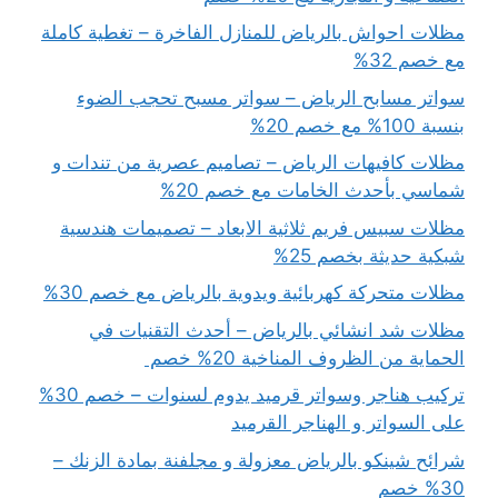
مظلات احواش بالرياض للمنازل الفاخرة – تغطية كاملة
مع خصم 32%
سواتر مسابح الرياض – سواتر مسبح تحجب الضوء
بنسبة 100% مع خصم 20%
مظلات كافيهات الرياض – تصاميم عصرية من تندات و
شماسي بأحدث الخامات مع خصم 20%
مظلات سبيس فريم ثلاثية الابعاد – تصميمات هندسية
شبكية حديثة بخصم 25%
مظلات متحركة كهربائية ويدوية بالرياض مع خصم 30%
مظلات شد انشائي بالرياض – أحدث التقنيات في
الحماية من الظروف المناخية 20% خصم
تركيب هناجر وسواتر قرميد يدوم لسنوات – خصم 30%
على السواتر و الهناجر القرميد
شرائح شينكو بالرياض معزولة و مجلفنة بمادة الزنك –
30% خصم