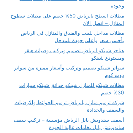
وجودة
مظلات اسطح بالرياض 50% خصم على مظلات سطوح
المنازل – اتصل الآن
مظلات مداخل للبيت والفندق والمنازل في الرياض
بأحسن سعر وأعلى جودة للمدخل
هناجر شينكو الرياض تصميم وتركيب وصيانة هنقر
ومستودع شينكو
سواتر شينكو تصميم وتركيب وأسعار مميزة من سواتر
دوت كوم
مظلات شينكو للمنازل شينكو حدائق شينكو سيارات
30% خصم
شركة ترميم منازل بالرياض ترميم الحوائط والارضيات
والسقف والحدادة
أسقف سندويش بانل الرياض مؤسسة – تركيب سقف
ساندويتش بانل بخامات عالية الجودة