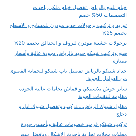
خيام للبيع بالرياض تفصيل خيام ملكي باحدث
التصميمات 50% خصم
توريد و تركيب برجولات حديد مودرن للمسابح و الاسطح
بخصم 25%
برجولات خشبية مودرن للروف و الحدائق بخصم 20%
صنع وتركيب شينكو حديد بالرياض بجودة عالية وأسعار
ممتازة
حداد شينكو بالرياض تفصيل باب شينكو للحماية القصوى
من العوامل الجوية
ساتر حوش بلاستيكي و قماش بخامات عالية الجودة
مقاومة للتقلبات الجوية
مقاول شبوك الرياض….تركيب وتفصيل شبوك ابل و
دجاج
تركيب شينكو قرميد خصومات عالية وبأحسن جودة
مظلات محلات تجارية باحدث الاشكال وبافضل سعر