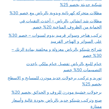
شبكية حديثة بخصم 25%
مظلات متحركة كهربائية ويدوية بالرياض مع خصم 30%
مظلات شد انشائي بالرياض – أحدث التقنيات في
الحماية من الظروف المناخية 20% خصم
تركيب هناجر وسواتر قرميد يدوم لسنوات – خصم 30%
على السواتر و الهناجر القرميد
شرائح شينكو بالرياض معزولة و مجلفنة بمادة الزنك –
30% خصم
خيام للبيع بالرياض تفصيل خيام ملكي باحدث
التصميمات 50% خصم
توريد و تركيب برجولات حديد مودرن للمسابح و الاسطح
بخصم 25%
برجولات خشبية مودرن للروف و الحدائق بخصم 20%
صنع وتركيب شينكو حديد بالرياض بجودة عالية وأسعار
ممتازة