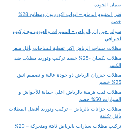
ضمان الجودة
فني المنيوم الدمام – ابواب اكورديون ومطابخ 28%
خصم
سواتر خيزران بالرياض – المميزات والعيوب مع تركيب
احترافي
مظلات مساجد الرياض اكبر تغطية للساحات بأقل سعر
مظلات لكسان -25% خصم تركيب وتوريد مظلات ضد
الكسر
مظلات خيزران الرياض ذو جودة عالية و تصميم انيق
25% خصم
مظلات قبب هرمية بالرياض اعلى حماية للأحواش و
السيارات 50% خصم
مظلات خزانات بالرياض – تركيب وتوريد أفضل المظلات
بأقل تكلفة
تركيب مظلات سيارات بالرياض ثابتة ومتحركة – 20%