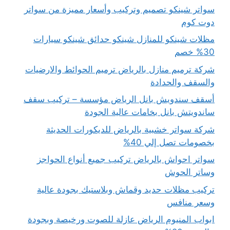
سواتر شينكو تصميم وتركيب وأسعار مميزة من سواتر
دوت كوم
مظلات شينكو للمنازل شينكو حدائق شينكو سيارات
30% خصم
شركة ترميم منازل بالرياض ترميم الحوائط والارضيات
والسقف والحدادة
أسقف سندويش بانل الرياض مؤسسة – تركيب سقف
ساندويتش بانل بخامات عالية الجودة
شركة سواتر خشبية بالرياض للديكورات الحديثة
بخصومات تصل إلي 40%
سواتر احواش بالرياض تركيب جميع أنواع الحواجز
وساتر الحوش
تركيب مظلات حديد وقماش وبلاستيك بجودة عالية
وسعر منافس
ابواب المنيوم الرياض عازلة للصوت ورخيصة وبجودة