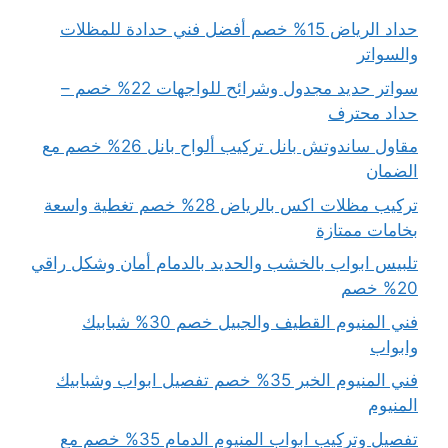
حداد الرياض 15% خصم أفضل فني حدادة للمظلات
والسواتر
سواتر حديد مجدول وشرائح للواجهات 22% خصم –
حداد محترف
مقاول ساندوتش بانل تركيب ألواح بانل 26% خصم مع
الضمان
تركيب مظلات اكس بالرياض 28% خصم تغطية واسعة
بخامات ممتازة
تلبيس ابواب بالخشب والحديد بالدمام أمان وشكل راقي
20% خصم
فني المنيوم القطيف والجبيل خصم 30% شبابيك
وابواب
فني المنيوم الخبر 35% خصم تفصيل ابواب وشبابيك
المنيوم
تفصيل وتركيب ابواب المنيوم الدمام 35% خصم مع