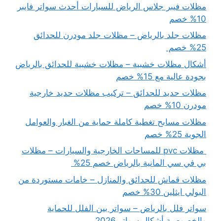
مظلات فيبر جلاس الرياض للسيارات أحدث سواتر فايبر
10% خصم
مظلات جلد بالرياض – مظلات جلد مودرن للحدائق
25% خصم
أشكال مظلات خشبية – مظلات خشبية للحدائق بالرياض
بجودة عالية مع 15% خصم
مظلات حديد للحدائق – تركيب مظلات حديد خارجية
مودرن 10% خصم
مظلات مسابح تغطية كاملة حماية من الغبار والعوامل
الجوية 25% خصم
مظلات pvc للمساحات الخارجية والسيارات – مظلات
بي في سي المانية بالرياض خصم 25%
مظلات قماش للحدائق والمنازل – خامات مستوردة من
البولي ايثلين 30% خصم
سواتر فلل بالرياض – سواتر بين الفلل للحماية
والخصوصية أشكال سواتر 2026