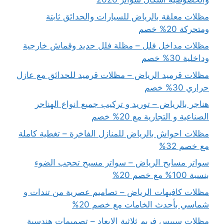
مظلات معلقة بالرياض للسيارات والحدائق ثابتة
ومتحركة 20% خصم
مظلات مداخل فلل – مظلة فلل حديد وقماش خارجية
وداخلية 30% خصم
مظلات قرميد الرياض – مظلات قرميد للحدائق مع عازل
حراري 30% خصم
هناجر بالرياض – توريد و تركيب جميع انواع الهناجر
الصناعية و التجارية مع 20% خصم
مظلات احواش بالرياض للمنازل الفاخرة – تغطية كاملة
مع خصم 32%
سواتر مسابح الرياض – سواتر مسبح تحجب الضوء
بنسبة 100% مع خصم 20%
مظلات كافيهات الرياض – تصاميم عصرية من تندات و
شماسي بأحدث الخامات مع خصم 20%
مظلات سبيس فريم ثلاثية الابعاد – تصميمات هندسية