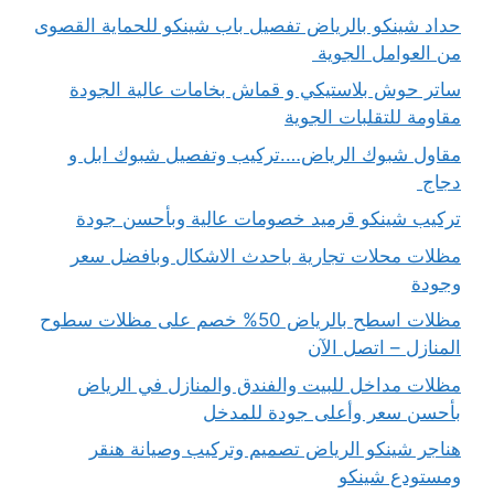
حداد شينكو بالرياض تفصيل باب شينكو للحماية القصوى
من العوامل الجوية
ساتر حوش بلاستيكي و قماش بخامات عالية الجودة
مقاومة للتقلبات الجوية
مقاول شبوك الرياض….تركيب وتفصيل شبوك ابل و
دجاج
تركيب شينكو قرميد خصومات عالية وبأحسن جودة
مظلات محلات تجارية باحدث الاشكال وبافضل سعر
وجودة
مظلات اسطح بالرياض 50% خصم على مظلات سطوح
المنازل – اتصل الآن
مظلات مداخل للبيت والفندق والمنازل في الرياض
بأحسن سعر وأعلى جودة للمدخل
هناجر شينكو الرياض تصميم وتركيب وصيانة هنقر
ومستودع شينكو