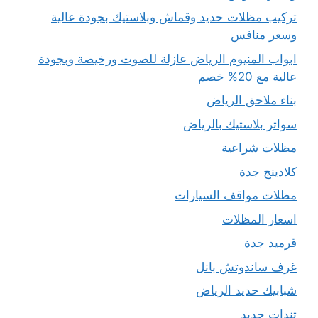
تركيب مظلات حديد وقماش وبلاستيك بجودة عالية
وسعر منافس
ابواب المنيوم الرياض عازلة للصوت ورخيصة وبجودة
عالية مع 20% خصم
بناء ملاحق الرياض
سواتر بلاستيك بالرياض
مظلات شراعية
كلادينج جدة
مظلات مواقف السيارات
اسعار المظلات
قرميد جدة
غرف ساندوتش بانل
شبابيك حديد الرياض
تندات حديد