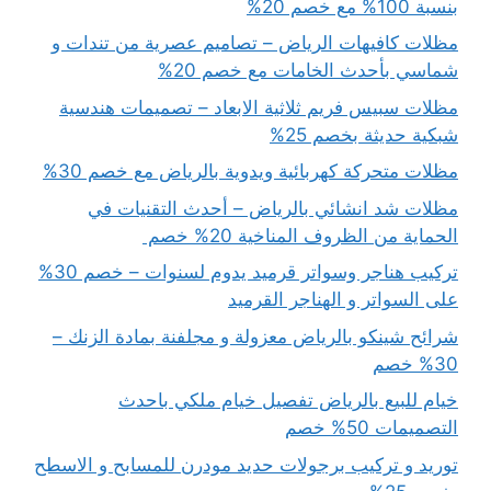
بنسبة 100% مع خصم 20%
مظلات كافيهات الرياض – تصاميم عصرية من تندات و
شماسي بأحدث الخامات مع خصم 20%
مظلات سبيس فريم ثلاثية الابعاد – تصميمات هندسية
شبكية حديثة بخصم 25%
مظلات متحركة كهربائية ويدوية بالرياض مع خصم 30%
مظلات شد انشائي بالرياض – أحدث التقنيات في
الحماية من الظروف المناخية 20% خصم
تركيب هناجر وسواتر قرميد يدوم لسنوات – خصم 30%
على السواتر و الهناجر القرميد
شرائح شينكو بالرياض معزولة و مجلفنة بمادة الزنك –
30% خصم
خيام للبيع بالرياض تفصيل خيام ملكي باحدث
التصميمات 50% خصم
توريد و تركيب برجولات حديد مودرن للمسابح و الاسطح