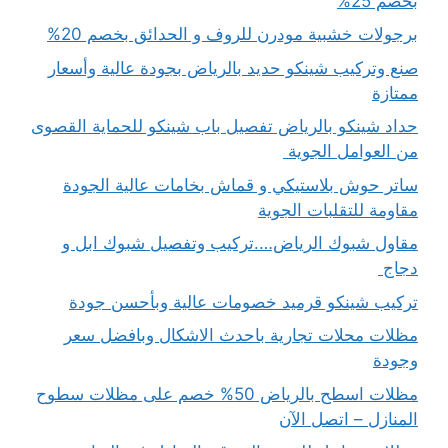
بخصم 25%
برجولات خشبية مودرن للروف و الحدائق بخصم 20%
صنع وتركيب شينكو حديد بالرياض بجودة عالية وأسعار
ممتازة
حداد شينكو بالرياض تفصيل باب شينكو للحماية القصوى
من العوامل الجوية
ساتر حوش بلاستيكي و قماش بخامات عالية الجودة
مقاومة للتقلبات الجوية
مقاول شبوك الرياض….تركيب وتفصيل شبوك ابل و
دجاج
تركيب شينكو قرميد خصومات عالية وبأحسن جودة
مظلات محلات تجارية باحدث الاشكال وبافضل سعر
وجودة
مظلات اسطح بالرياض 50% خصم على مظلات سطوح
المنازل – اتصل الآن