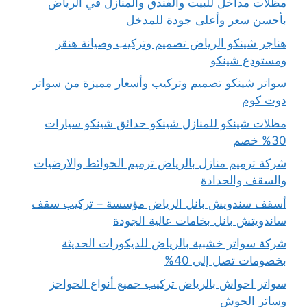
مظلات مداخل للبيت والفندق والمنازل في الرياض
بأحسن سعر وأعلى جودة للمدخل
هناجر شينكو الرياض تصميم وتركيب وصيانة هنقر
ومستودع شينكو
سواتر شينكو تصميم وتركيب وأسعار مميزة من سواتر
دوت كوم
مظلات شينكو للمنازل شينكو حدائق شينكو سيارات
30% خصم
شركة ترميم منازل بالرياض ترميم الحوائط والارضيات
والسقف والحدادة
أسقف سندويش بانل الرياض مؤسسة – تركيب سقف
ساندويتش بانل بخامات عالية الجودة
شركة سواتر خشبية بالرياض للديكورات الحديثة
بخصومات تصل إلي 40%
سواتر احواش بالرياض تركيب جميع أنواع الحواجز
وساتر الحوش