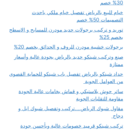
30% خصم
خيام للبيع بالرياض تفصيل خيام ملكي باحدث
التصميمات 50% خصم
توريد و تركيب برجولات حديد مودرن للمسابح و الاسطح
بخصم 25%
برجولات خشبية مودرن للروف و الحدائق بخصم 20%
صنع وتركيب شينكو حديد بالرياض بجودة عالية وأسعار
ممتازة
حداد شينكو بالرياض تفصيل باب شينكو للحماية القصوى
من العوامل الجوية
ساتر حوش بلاستيكي و قماش بخامات عالية الجودة
مقاومة للتقلبات الجوية
مقاول شبوك الرياض….تركيب وتفصيل شبوك ابل و
دجاج
تركيب شينكو قرميد خصومات عالية وبأحسن جودة