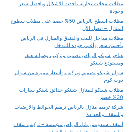
مظلات محلات تجارية باحدث الاشكال وبافضل سعر
وجودة
مظلات اسطح بالرياض 50% خصم على مظلات سطوح
المنازل – اتصل الآن
مظلات مداخل للبيت والفندق والمنازل في الرياض
بأحسن سعر وأعلى جودة للمدخل
هناجر شينكو الرياض تصميم وتركيب وصيانة هنقر
ومستودع شينكو
سواتر شينكو تصميم وتركيب وأسعار مميزة من سواتر
دوت كوم
مظلات شينكو للمنازل شينكو حدائق شينكو سيارات
30% خصم
شركة ترميم منازل بالرياض ترميم الحوائط والارضيات
والسقف والحدادة
أسقف سندويش بانل الرياض مؤسسة – تركيب سقف
ساندويتش بانل بخامات عالية الجودة