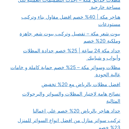
مظلات حدائق مكة – احدث التصميمات العملية لكل
مساحة خارجية
هناجر مكة | 40% خصم افضل مقاول بناء وتركيب
مستودعات
بيوت شعر مكة – تفصيل وتركيب بيوت شعر جاهزة
وملكية 20% خصم
حداد مكة 24 ساعة | 25% خصم حدادة المظلات
وأبواب و شبابيك
مظلات وسواتر مكة – 25% خصم حماية كاملة و خامات
عالية الجودة
افضل مظلات بالرياض مع 20% تخفيض
نصائح هامة لاختيار المظلات والسواتر والبرجولات
المثالية
حداد هناجر بالرياض 20% خصم على اعمالنا
تركيب سواتر منازل من افضل انواع السواتر للمنزل
23% خصم