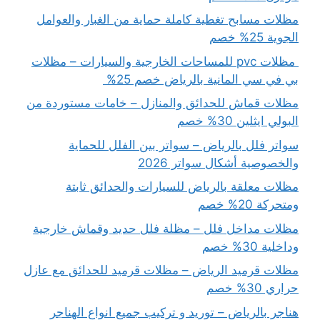
مظلات مسابح تغطية كاملة حماية من الغبار والعوامل
الجوية 25% خصم
مظلات pvc للمساحات الخارجية والسيارات – مظلات
بي في سي المانية بالرياض خصم 25%
مظلات قماش للحدائق والمنازل – خامات مستوردة من
البولي ايثلين 30% خصم
سواتر فلل بالرياض – سواتر بين الفلل للحماية
والخصوصية أشكال سواتر 2026
مظلات معلقة بالرياض للسيارات والحدائق ثابتة
ومتحركة 20% خصم
مظلات مداخل فلل – مظلة فلل حديد وقماش خارجية
وداخلية 30% خصم
مظلات قرميد الرياض – مظلات قرميد للحدائق مع عازل
حراري 30% خصم
هناجر بالرياض – توريد و تركيب جميع انواع الهناجر