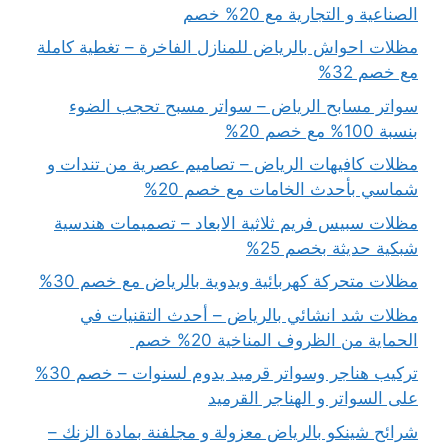
الصناعية و التجارية مع 20% خصم
مظلات احواش بالرياض للمنازل الفاخرة – تغطية كاملة
مع خصم 32%
سواتر مسابح الرياض – سواتر مسبح تحجب الضوء
بنسبة 100% مع خصم 20%
مظلات كافيهات الرياض – تصاميم عصرية من تندات و
شماسي بأحدث الخامات مع خصم 20%
مظلات سبيس فريم ثلاثية الابعاد – تصميمات هندسية
شبكية حديثة بخصم 25%
مظلات متحركة كهربائية ويدوية بالرياض مع خصم 30%
مظلات شد انشائي بالرياض – أحدث التقنيات في
الحماية من الظروف المناخية 20% خصم
تركيب هناجر وسواتر قرميد يدوم لسنوات – خصم 30%
على السواتر و الهناجر القرميد
شرائح شينكو بالرياض معزولة و مجلفنة بمادة الزنك –