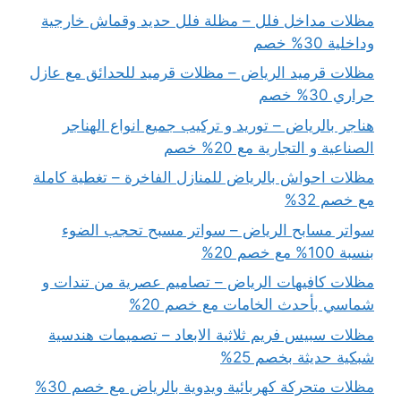
مظلات مداخل فلل – مظلة فلل حديد وقماش خارجية
وداخلية 30% خصم
مظلات قرميد الرياض – مظلات قرميد للحدائق مع عازل
حراري 30% خصم
هناجر بالرياض – توريد و تركيب جميع انواع الهناجر
الصناعية و التجارية مع 20% خصم
مظلات احواش بالرياض للمنازل الفاخرة – تغطية كاملة
مع خصم 32%
سواتر مسابح الرياض – سواتر مسبح تحجب الضوء
بنسبة 100% مع خصم 20%
مظلات كافيهات الرياض – تصاميم عصرية من تندات و
شماسي بأحدث الخامات مع خصم 20%
مظلات سبيس فريم ثلاثية الابعاد – تصميمات هندسية
شبكية حديثة بخصم 25%
مظلات متحركة كهربائية ويدوية بالرياض مع خصم 30%