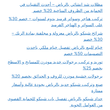
مظلات شد انشائي بالرياض – أحدث التقنيات في
الحماية من الظروف المناخية 20% خصم
تركيب هناجر وسواتر قرميد يدوم لسنوات – خصم 30%
على السواتر و الهناجر القرميد
شرائح شينكو بالرياض معزولة و مجلفنة بمادة الزنك –
30% خصم
خيام للبيع بالرياض تفصيل خيام ملكي باحدث
التصميمات 50% خصم
توريد و تركيب برجولات حديد مودرن للمسابح و الاسطح
بخصم 25%
برجولات خشبية مودرن للروف و الحدائق بخصم 20%
صنع وتركيب شينكو حديد بالرياض بجودة عالية وأسعار
ممتازة
حداد شينكو بالرياض تفصيل باب شينكو للحماية القصوى
من العوامل الجوية