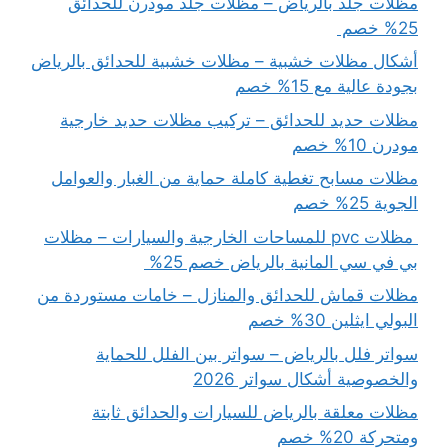
مظلات جلد بالرياض – مظلات جلد مودرن للحدائق
25% خصم
أشكال مظلات خشبية – مظلات خشبية للحدائق بالرياض
بجودة عالية مع 15% خصم
مظلات حديد للحدائق – تركيب مظلات حديد خارجية
مودرن 10% خصم
مظلات مسابح تغطية كاملة حماية من الغبار والعوامل
الجوية 25% خصم
مظلات pvc للمساحات الخارجية والسيارات – مظلات
بي في سي المانية بالرياض خصم 25%
مظلات قماش للحدائق والمنازل – خامات مستوردة من
البولي ايثلين 30% خصم
سواتر فلل بالرياض – سواتر بين الفلل للحماية
والخصوصية أشكال سواتر 2026
مظلات معلقة بالرياض للسيارات والحدائق ثابتة
ومتحركة 20% خصم