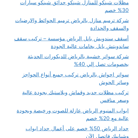
مظلات شينكو للمنازل شينكو حدائق شينكو سيارات
30% خصم
شركة ترميم منازل بالرياض ترميم الحوائط والارضيات
والسقف والحدادة
أسقف سندويش بانل الرياض مؤسسة – تركيب سقف
ساندويتش بانل بخامات عالية الجودة
شركة سواتر خشبية بالرياض للديكورات الحديثة
بخصومات تصل إلي 40%
سواتر احواش بالرياض تركيب جميع أنواع الحواجز
وساتر الحوش
تركيب مظلات حديد وقماش وبلاستيك بجودة عالية
وسعر منافس
ابواب المنيوم الرياض عازلة للصوت ورخيصة وبجودة
عالية مع 20% خصم
حداد الرياض 50% خصم على أعمال حداد ابواب
وشبابيك فإتصل الآن