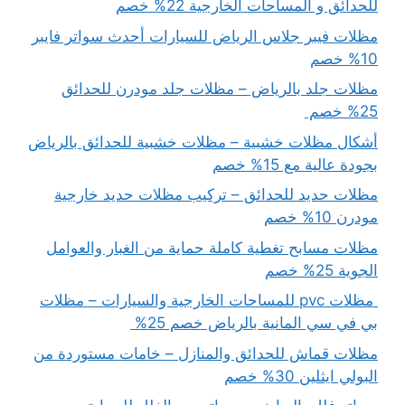
للحدائق و المساحات الخارجية 22% خصم
مظلات فيبر جلاس الرياض للسيارات أحدث سواتر فايبر
10% خصم
مظلات جلد بالرياض – مظلات جلد مودرن للحدائق
25% خصم
أشكال مظلات خشبية – مظلات خشبية للحدائق بالرياض
بجودة عالية مع 15% خصم
مظلات حديد للحدائق – تركيب مظلات حديد خارجية
مودرن 10% خصم
مظلات مسابح تغطية كاملة حماية من الغبار والعوامل
الجوية 25% خصم
مظلات pvc للمساحات الخارجية والسيارات – مظلات
بي في سي المانية بالرياض خصم 25%
مظلات قماش للحدائق والمنازل – خامات مستوردة من
البولي ايثلين 30% خصم