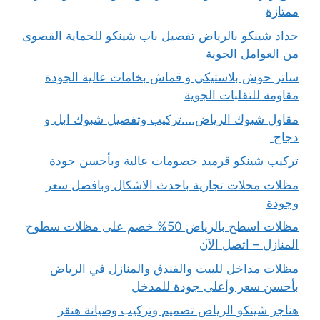
ممتازة
حداد شينكو بالرياض تفصيل باب شينكو للحماية القصوى
من العوامل الجوية
ساتر حوش بلاستيكي و قماش بخامات عالية الجودة
مقاومة للتقلبات الجوية
مقاول شبوك الرياض….تركيب وتفصيل شبوك ابل و
دجاج
تركيب شينكو قرميد خصومات عالية وبأحسن جودة
مظلات محلات تجارية باحدث الاشكال وبافضل سعر
وجودة
مظلات اسطح بالرياض 50% خصم على مظلات سطوح
المنازل – اتصل الآن
مظلات مداخل للبيت والفندق والمنازل في الرياض
بأحسن سعر وأعلى جودة للمدخل
هناجر شينكو الرياض تصميم وتركيب وصيانة هنقر