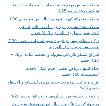
مظلات سبيس فريم ثلاثية الابعاد – تصميمات هندسية
شبكية حديثة بخصم 25%
مظلات متحركة كهربائية ويدوية بالرياض مع خصم 30%
مظلات شد انشائي بالرياض – أحدث التقنيات في
الحماية من الظروف المناخية 20% خصم
تركيب هناجر وسواتر قرميد يدوم لسنوات – خصم 30%
على السواتر و الهناجر القرميد
شرائح شينكو بالرياض معزولة و مجلفنة بمادة الزنك –
30% خصم
خيام للبيع بالرياض تفصيل خيام ملكي باحدث
التصميمات 50% خصم
توريد و تركيب برجولات حديد مودرن للمسابح و الاسطح
بخصم 25%
برجولات خشبية مودرن للروف و الحدائق بخصم 20%
صنع وتركيب شينكو حديد بالرياض بجودة عالية وأسعار