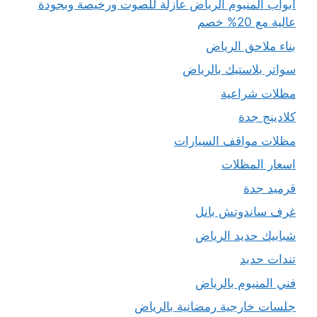
ابواب المنيوم الرياض عازلة للصوت ورخيصة وبجودة
عالية مع 20% خصم
بناء ملاحق الرياض
سواتر بلاستيك بالرياض
مظلات شراعية
كلادينج جدة
مظلات مواقف السيارات
اسعار المظلات
قرميد جدة
غرف ساندوتش بانل
شبابيك حديد الرياض
تندات حديد
فني المنيوم بالرياض
جلسات خارجية رمضانية بالرياض