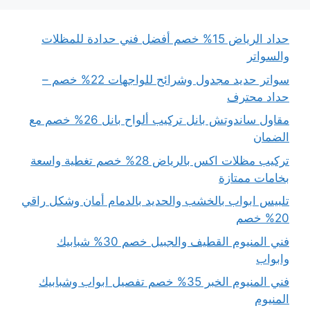
حداد الرياض 15% خصم أفضل فني حدادة للمظلات
والسواتر
سواتر حديد مجدول وشرائح للواجهات 22% خصم –
حداد محترف
مقاول ساندوتش بانل تركيب ألواح بانل 26% خصم مع
الضمان
تركيب مظلات اكس بالرياض 28% خصم تغطية واسعة
بخامات ممتازة
تلبيس ابواب بالخشب والحديد بالدمام أمان وشكل راقي
20% خصم
فني المنيوم القطيف والجبيل خصم 30% شبابيك
وابواب
فني المنيوم الخبر 35% خصم تفصيل ابواب وشبابيك
المنيوم