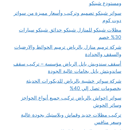
ومستودع شينكو
سواتر شينكو تصميم وتركيب وأسعار مميزة من سواتر
دوت كوم
مظلات شينكو للمنازل شينكو حدائق شينكو سيارات
30% خصم
شركة ترميم منازل بالرياض ترميم الحوائط والارضيات
والسقف والحدادة
أسقف سندويش بانل الرياض مؤسسة – تركيب سقف
ساندويتش بانل بخامات عالية الجودة
شركة سواتر خشبية بالرياض للديكورات الحديثة
بخصومات تصل إلي 40%
سواتر احواش بالرياض تركيب جميع أنواع الحواجز
وساتر الحوش
تركيب مظلات حديد وقماش وبلاستيك بجودة عالية
وسعر منافس