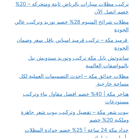
تركيب مظلات سيارات بالرياض ثابتة ومتحركة – 20%
خصم اتصل الآن
مظلات شرائح المنيوم 28% خصم توريد وتركيب عالي
الجودة
قرميد مكة – تركيب قرميد اسباني باقل سعر وضمان
الجودة
ساندوتش بانل مكة تركيب وتوريد سندويش بنل
بالمواصفات العالمية
مظلات حدائق مكة – احدث التصميمات العملية لكل
مساحة خارجية
هناجر مكة | 40% خصم افضل مقاول بناء وتركيب
مستودعات
بيوت شعر مكة – تفصيل وتركيب بيوت شعر جاهزة
وملكية 20% خصم
حداد مكة 24 ساعة | 25% خصم حدادة المظلات
وأبواب و شبابيك