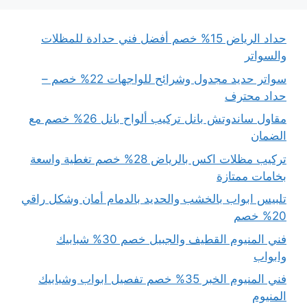
حداد الرياض 15% خصم أفضل فني حدادة للمظلات
والسواتر
سواتر حديد مجدول وشرائح للواجهات 22% خصم –
حداد محترف
مقاول ساندوتش بانل تركيب ألواح بانل 26% خصم مع
الضمان
تركيب مظلات اكس بالرياض 28% خصم تغطية واسعة
بخامات ممتازة
تلبيس ابواب بالخشب والحديد بالدمام أمان وشكل راقي
20% خصم
فني المنيوم القطيف والجبيل خصم 30% شبابيك
وابواب
فني المنيوم الخبر 35% خصم تفصيل ابواب وشبابيك
المنيوم