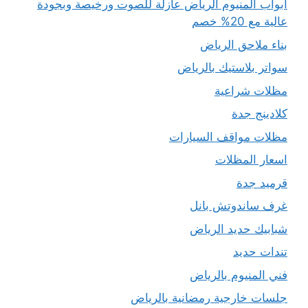
ابواب المنيوم الرياض عازلة للصوت ورخيصة وبجودة
عالية مع 20% خصم
بناء ملاحق الرياض
سواتر بلاستيك بالرياض
مظلات شراعية
كلادينج جدة
مظلات مواقف السيارات
اسعار المظلات
قرميد جدة
غرف ساندوتش بانل
شبابيك حديد الرياض
تندات حديد
فني المنيوم بالرياض
جلسات خارجية رمضانية بالرياض