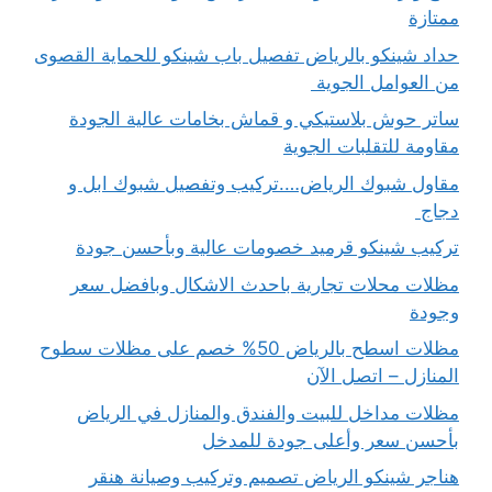
ممتازة
حداد شينكو بالرياض تفصيل باب شينكو للحماية القصوى
من العوامل الجوية
ساتر حوش بلاستيكي و قماش بخامات عالية الجودة
مقاومة للتقلبات الجوية
مقاول شبوك الرياض….تركيب وتفصيل شبوك ابل و
دجاج
تركيب شينكو قرميد خصومات عالية وبأحسن جودة
مظلات محلات تجارية باحدث الاشكال وبافضل سعر
وجودة
مظلات اسطح بالرياض 50% خصم على مظلات سطوح
المنازل – اتصل الآن
مظلات مداخل للبيت والفندق والمنازل في الرياض
بأحسن سعر وأعلى جودة للمدخل
هناجر شينكو الرياض تصميم وتركيب وصيانة هنقر