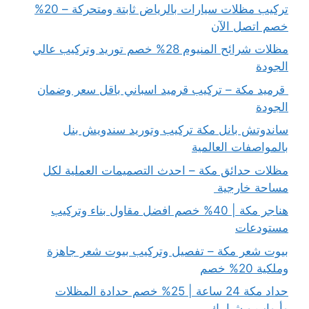
تركيب مظلات سيارات بالرياض ثابتة ومتحركة – 20%
خصم اتصل الآن
مظلات شرائح المنيوم 28% خصم توريد وتركيب عالي
الجودة
قرميد مكة – تركيب قرميد اسباني باقل سعر وضمان
الجودة
ساندوتش بانل مكة تركيب وتوريد سندويش بنل
بالمواصفات العالمية
مظلات حدائق مكة – احدث التصميمات العملية لكل
مساحة خارجية
هناجر مكة | 40% خصم افضل مقاول بناء وتركيب
مستودعات
بيوت شعر مكة – تفصيل وتركيب بيوت شعر جاهزة
وملكية 20% خصم
حداد مكة 24 ساعة | 25% خصم حدادة المظلات
وأبواب و شبابيك