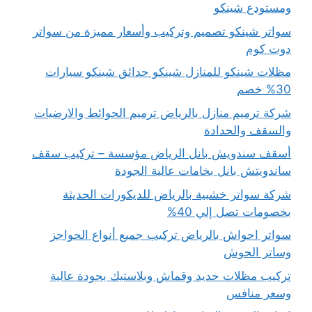
ومستودع شينكو
سواتر شينكو تصميم وتركيب وأسعار مميزة من سواتر
دوت كوم
مظلات شينكو للمنازل شينكو حدائق شينكو سيارات
30% خصم
شركة ترميم منازل بالرياض ترميم الحوائط والارضيات
والسقف والحدادة
أسقف سندويش بانل الرياض مؤسسة – تركيب سقف
ساندويتش بانل بخامات عالية الجودة
شركة سواتر خشبية بالرياض للديكورات الحديثة
بخصومات تصل إلي 40%
سواتر احواش بالرياض تركيب جميع أنواع الحواجز
وساتر الحوش
تركيب مظلات حديد وقماش وبلاستيك بجودة عالية
وسعر منافس