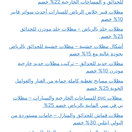
للحدائق و المساحات الخارجية 22% خصم
مظلات فيبر جلاس الرياض للسيارات أحدث سواتر فايبر
10% خصم
مظلات جلد بالرياض – مظلات جلد مودرن للحدائق
25% خصم
أشكال مظلات خشبية – مظلات خشبية للحدائق بالرياض
بجودة عالية مع 15% خصم
مظلات حديد للحدائق – تركيب مظلات حديد خارجية
مودرن 10% خصم
مظلات مسابح تغطية كاملة حماية من الغبار والعوامل
الجوية 25% خصم
مظلات pvc للمساحات الخارجية والسيارات – مظلات
بي في سي المانية بالرياض خصم 25%
مظلات قماش للحدائق والمنازل – خامات مستوردة من
البولي ايثلين 30% خصم