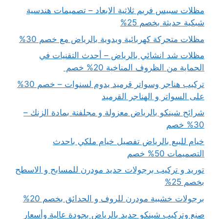
مظلات سبيس فريم ثلاثية الابعاد – تصميمات هندسية
شبكية حديثة بخصم 25%
مظلات متحركة كهربائية ويدوية بالرياض مع خصم 30%
مظلات شد انشائي بالرياض – أحدث التقنيات في
الحماية من الظروف المناخية 20% خصم
تركيب هناجر وسواتر قرميد يدوم لسنوات – خصم 30%
على السواتر و الهناجر القرميد
شرائح شينكو بالرياض معزولة و مجلفنة بمادة الزنك –
30% خصم
خيام للبيع بالرياض تفصيل خيام ملكي باحدث
التصميمات 50% خصم
توريد و تركيب برجولات حديد مودرن للمسابح و الاسطح
بخصم 25%
برجولات خشبية مودرن للروف و الحدائق بخصم 20%
صنع وتركيب شينكو حديد بالرياض بجودة عالية وأسعار