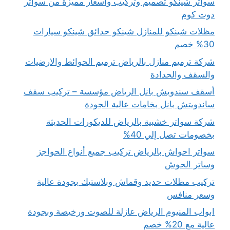
سواتر شينكو تصميم وتركيب وأسعار مميزة من سواتر
دوت كوم
مظلات شينكو للمنازل شينكو حدائق شينكو سيارات
30% خصم
شركة ترميم منازل بالرياض ترميم الحوائط والارضيات
والسقف والحدادة
أسقف سندويش بانل الرياض مؤسسة – تركيب سقف
ساندويتش بانل بخامات عالية الجودة
شركة سواتر خشبية بالرياض للديكورات الحديثة
بخصومات تصل إلي 40%
سواتر احواش بالرياض تركيب جميع أنواع الحواجز
وساتر الحوش
تركيب مظلات حديد وقماش وبلاستيك بجودة عالية
وسعر منافس
ابواب المنيوم الرياض عازلة للصوت ورخيصة وبجودة
عالية مع 20% خصم