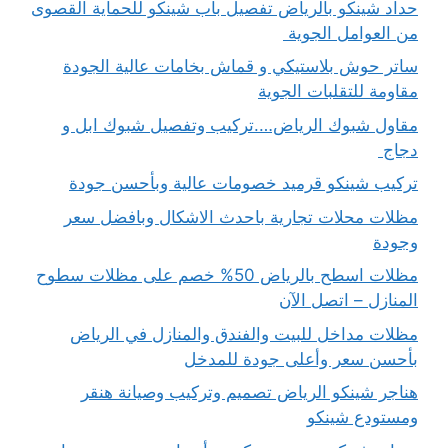
حداد شينكو بالرياض تفصيل باب شينكو للحماية القصوى
من العوامل الجوية
ساتر حوش بلاستيكي و قماش بخامات عالية الجودة
مقاومة للتقلبات الجوية
مقاول شبوك الرياض….تركيب وتفصيل شبوك ابل و
دجاج
تركيب شينكو قرميد خصومات عالية وبأحسن جودة
مظلات محلات تجارية باحدث الاشكال وبافضل سعر
وجودة
مظلات اسطح بالرياض 50% خصم على مظلات سطوح
المنازل – اتصل الآن
مظلات مداخل للبيت والفندق والمنازل في الرياض
بأحسن سعر وأعلى جودة للمدخل
هناجر شينكو الرياض تصميم وتركيب وصيانة هنقر
ومستودع شينكو