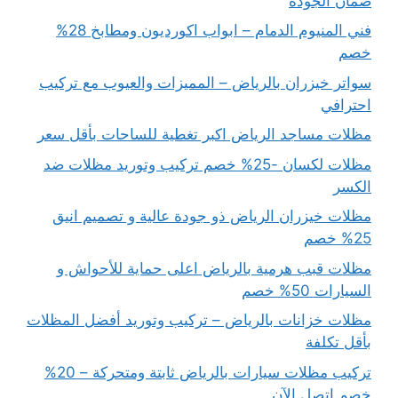
ضمان الجودة
فني المنيوم الدمام – ابواب اكورديون ومطابخ 28%
خصم
سواتر خيزران بالرياض – المميزات والعيوب مع تركيب
احترافي
مظلات مساجد الرياض اكبر تغطية للساحات بأقل سعر
مظلات لكسان -25% خصم تركيب وتوريد مظلات ضد
الكسر
مظلات خيزران الرياض ذو جودة عالية و تصميم انيق
25% خصم
مظلات قبب هرمية بالرياض اعلى حماية للأحواش و
السيارات 50% خصم
مظلات خزانات بالرياض – تركيب وتوريد أفضل المظلات
بأقل تكلفة
تركيب مظلات سيارات بالرياض ثابتة ومتحركة – 20%
خصم اتصل الآن