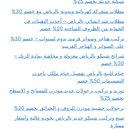
شبكية حديثة بخصم 25%
مظلات متحركة كهربائية ويدوية بالرياض مع خصم 30%
مظلات شد انشائي بالرياض – أحدث التقنيات في
الحماية من الظروف المناخية 20% خصم
تركيب هناجر وسواتر قرميد يدوم لسنوات – خصم 30%
على السواتر و الهناجر القرميد
شرائح شينكو بالرياض معزولة و مجلفنة بمادة الزنك –
30% خصم
خيام للبيع بالرياض تفصيل خيام ملكي باحدث
التصميمات 50% خصم
توريد و تركيب برجولات حديد مودرن للمسابح و الاسطح
بخصم 25%
برجولات خشبية مودرن للروف و الحدائق بخصم 20%
صنع وتركيب شينكو حديد بالرياض بجودة عالية وأسعار
ممتازة