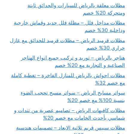
مظلات معلقة بالرياض للسيارات والحدائق ثابتة
ومتحركة 20% خصم
مظلات مداخل فلل – مظلة فلل حديد وقماش خارجية
وداخلية 30% خصم
مظلات قرميد الرياض – مظلات قرميد للحدائق مع عازل
حراري 30% خصم
هناجر بالرياض – توريد و تركيب جميع انواع الهناجر
الصناعية و التجارية مع 20% خصم
مظلات احواش بالرياض للمنازل الفاخرة – تغطية كاملة
مع خصم 32%
سواتر مسابح الرياض – سواتر مسبح تحجب الضوء
بنسبة 100% مع خصم 20%
مظلات كافيهات الرياض – تصاميم عصرية من تندات و
شماسي بأحدث الخامات مع خصم 20%
مظلات سبيس فريم ثلاثية الابعاد – تصميمات هندسية