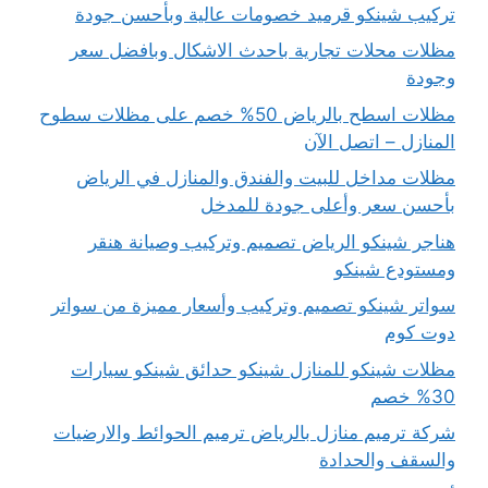
تركيب شينكو قرميد خصومات عالية وبأحسن جودة
مظلات محلات تجارية باحدث الاشكال وبافضل سعر
وجودة
مظلات اسطح بالرياض 50% خصم على مظلات سطوح
المنازل – اتصل الآن
مظلات مداخل للبيت والفندق والمنازل في الرياض
بأحسن سعر وأعلى جودة للمدخل
هناجر شينكو الرياض تصميم وتركيب وصيانة هنقر
ومستودع شينكو
سواتر شينكو تصميم وتركيب وأسعار مميزة من سواتر
دوت كوم
مظلات شينكو للمنازل شينكو حدائق شينكو سيارات
30% خصم
شركة ترميم منازل بالرياض ترميم الحوائط والارضيات
والسقف والحدادة