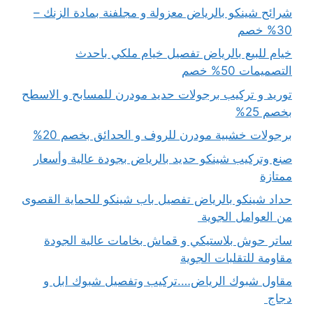
شرائح شينكو بالرياض معزولة و مجلفنة بمادة الزنك –
30% خصم
خيام للبيع بالرياض تفصيل خيام ملكي باحدث
التصميمات 50% خصم
توريد و تركيب برجولات حديد مودرن للمسابح و الاسطح
بخصم 25%
برجولات خشبية مودرن للروف و الحدائق بخصم 20%
صنع وتركيب شينكو حديد بالرياض بجودة عالية وأسعار
ممتازة
حداد شينكو بالرياض تفصيل باب شينكو للحماية القصوى
من العوامل الجوية
ساتر حوش بلاستيكي و قماش بخامات عالية الجودة
مقاومة للتقلبات الجوية
مقاول شبوك الرياض….تركيب وتفصيل شبوك ابل و
دجاج