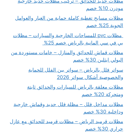
مظلات حديد للحدائق – تركيب مظلات حديد خارجية
مودرن 10% خصم
مظلات مسابح تغطية كاملة حماية من الغبار والعوامل
الجوية 25% خصم
مظلات pvc للمساحات الخارجية والسيارات – مظلات
بي في سي المانية بالرياض خصم 25%
مظلات قماش للحدائق والمنازل – خامات مستوردة من
البولي ايثلين 30% خصم
سواتر فلل بالرياض – سواتر بين الفلل للحماية
والخصوصية أشكال سواتر 2026
مظلات معلقة بالرياض للسيارات والحدائق ثابتة
ومتحركة 20% خصم
مظلات مداخل فلل – مظلة فلل حديد وقماش خارجية
وداخلية 30% خصم
مظلات قرميد الرياض – مظلات قرميد للحدائق مع عازل
حراري 30% خصم