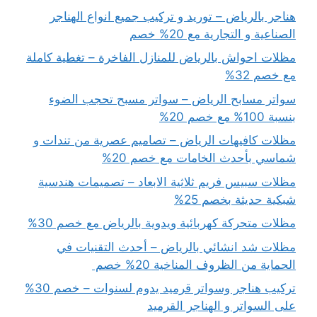
هناجر بالرياض – توريد و تركيب جميع انواع الهناجر
الصناعية و التجارية مع 20% خصم
مظلات احواش بالرياض للمنازل الفاخرة – تغطية كاملة
مع خصم 32%
سواتر مسابح الرياض – سواتر مسبح تحجب الضوء
بنسبة 100% مع خصم 20%
مظلات كافيهات الرياض – تصاميم عصرية من تندات و
شماسي بأحدث الخامات مع خصم 20%
مظلات سبيس فريم ثلاثية الابعاد – تصميمات هندسية
شبكية حديثة بخصم 25%
مظلات متحركة كهربائية ويدوية بالرياض مع خصم 30%
مظلات شد انشائي بالرياض – أحدث التقنيات في
الحماية من الظروف المناخية 20% خصم
تركيب هناجر وسواتر قرميد يدوم لسنوات – خصم 30%
على السواتر و الهناجر القرميد