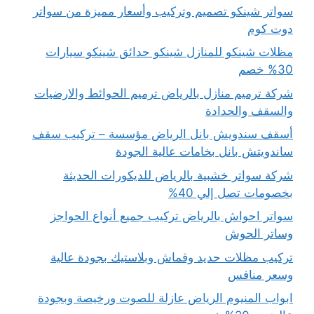
سواتر شينكو تصميم وتركيب وأسعار مميزة من سواتر
دوت كوم
مظلات شينكو للمنازل شينكو حدائق شينكو سيارات
30% خصم
شركة ترميم منازل بالرياض ترميم الحوائط والارضيات
والسقف والحدادة
أسقف سندويش بانل الرياض مؤسسة – تركيب سقف
ساندويتش بانل بخامات عالية الجودة
شركة سواتر خشبية بالرياض للديكورات الحديثة
بخصومات تصل إلي 40%
سواتر احواش بالرياض تركيب جميع أنواع الحواجز
وساتر الحوش
تركيب مظلات حديد وقماش وبلاستيك بجودة عالية
وسعر منافس
ابواب المنيوم الرياض عازلة للصوت ورخيصة وبجودة