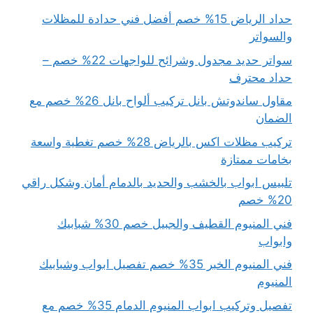
حداد الرياض 15% خصم أفضل فني حدادة للمظلات
والسواتر
سواتر حديد مجدول وشرائح للواجهات 22% خصم –
حداد محترف
مقاول ساندوتش بانل تركيب ألواح بانل 26% خصم مع
الضمان
تركيب مظلات اكس بالرياض 28% خصم تغطية واسعة
بخامات ممتازة
تلبيس ابواب بالخشب والحديد بالدمام أمان وشكل راقي
20% خصم
فني المنيوم القطيف والجبيل خصم 30% شبابيك
وابواب
فني المنيوم الخبر 35% خصم تفصيل ابواب وشبابيك
المنيوم
تفصيل وتركيب ابواب المنيوم الدمام 35% خصم مع