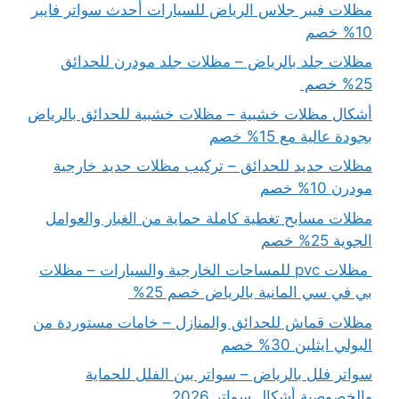
مظلات فيبر جلاس الرياض للسيارات أحدث سواتر فايبر
10% خصم
مظلات جلد بالرياض – مظلات جلد مودرن للحدائق
25% خصم
أشكال مظلات خشبية – مظلات خشبية للحدائق بالرياض
بجودة عالية مع 15% خصم
مظلات حديد للحدائق – تركيب مظلات حديد خارجية
مودرن 10% خصم
مظلات مسابح تغطية كاملة حماية من الغبار والعوامل
الجوية 25% خصم
مظلات pvc للمساحات الخارجية والسيارات – مظلات
بي في سي المانية بالرياض خصم 25%
مظلات قماش للحدائق والمنازل – خامات مستوردة من
البولي ايثلين 30% خصم
سواتر فلل بالرياض – سواتر بين الفلل للحماية
والخصوصية أشكال سواتر 2026