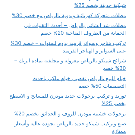
شبكية حديثة بخصم 25%
مظلات متحركة كهربائية ويدوية بالرياض مع خصم 30%
مظلات شد انشائي بالرياض – أحدث التقنيات في
الحماية من الظروف المناخية 20% خصم
تركيب هناجر وسواتر قرميد يدوم لسنوات – خصم 30%
على السواتر و الهناجر القرميد
شرائح شينكو بالرياض معزولة و مجلفنة بمادة الزنك –
30% خصم
خيام للبيع بالرياض تفصيل خيام ملكي باحدث
التصميمات 50% خصم
توريد و تركيب برجولات حديد مودرن للمسابح و الاسطح
بخصم 25%
برجولات خشبية مودرن للروف و الحدائق بخصم 20%
صنع وتركيب شينكو حديد بالرياض بجودة عالية وأسعار
ممتازة