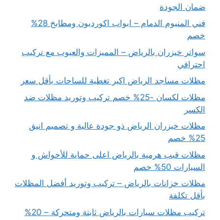
ضمان الجودة
فني المنيوم الدمام – ابواب اكورديون ومطابخ 28%
خصم
سواتر خيزران بالرياض – المميزات والعيوب مع تركيب
احترافي
مظلات مساجد الرياض اكبر تغطية للساحات بأقل سعر
مظلات لكسان -25% خصم تركيب وتوريد مظلات ضد
الكسر
مظلات خيزران الرياض ذو جودة عالية و تصميم انيق
25% خصم
مظلات قبب هرمية بالرياض اعلى حماية للأحواش و
السيارات 50% خصم
مظلات خزانات بالرياض – تركيب وتوريد أفضل المظلات
بأقل تكلفة
تركيب مظلات سيارات بالرياض ثابتة ومتحركة – 20%