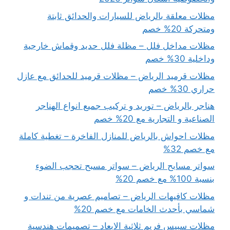
مظلات معلقة بالرياض للسيارات والحدائق ثابتة
ومتحركة 20% خصم
مظلات مداخل فلل – مظلة فلل حديد وقماش خارجية
وداخلية 30% خصم
مظلات قرميد الرياض – مظلات قرميد للحدائق مع عازل
حراري 30% خصم
هناجر بالرياض – توريد و تركيب جميع انواع الهناجر
الصناعية و التجارية مع 20% خصم
مظلات احواش بالرياض للمنازل الفاخرة – تغطية كاملة
مع خصم 32%
سواتر مسابح الرياض – سواتر مسبح تحجب الضوء
بنسبة 100% مع خصم 20%
مظلات كافيهات الرياض – تصاميم عصرية من تندات و
شماسي بأحدث الخامات مع خصم 20%
مظلات سبيس فريم ثلاثية الابعاد – تصميمات هندسية