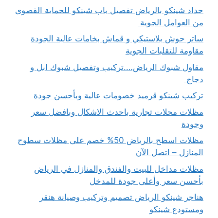
حداد شينكو بالرياض تفصيل باب شينكو للحماية القصوى
من العوامل الجوية
ساتر حوش بلاستيكي و قماش بخامات عالية الجودة
مقاومة للتقلبات الجوية
مقاول شبوك الرياض….تركيب وتفصيل شبوك ابل و
دجاج
تركيب شينكو قرميد خصومات عالية وبأحسن جودة
مظلات محلات تجارية باحدث الاشكال وبافضل سعر
وجودة
مظلات اسطح بالرياض 50% خصم على مظلات سطوح
المنازل – اتصل الآن
مظلات مداخل للبيت والفندق والمنازل في الرياض
بأحسن سعر وأعلى جودة للمدخل
هناجر شينكو الرياض تصميم وتركيب وصيانة هنقر
ومستودع شينكو