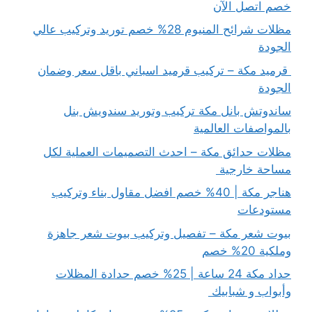
خصم اتصل الآن
مظلات شرائح المنيوم 28% خصم توريد وتركيب عالي
الجودة
قرميد مكة – تركيب قرميد اسباني باقل سعر وضمان
الجودة
ساندوتش بانل مكة تركيب وتوريد سندويش بنل
بالمواصفات العالمية
مظلات حدائق مكة – احدث التصميمات العملية لكل
مساحة خارجية
هناجر مكة | 40% خصم افضل مقاول بناء وتركيب
مستودعات
بيوت شعر مكة – تفصيل وتركيب بيوت شعر جاهزة
وملكية 20% خصم
حداد مكة 24 ساعة | 25% خصم حدادة المظلات
وأبواب و شبابيك