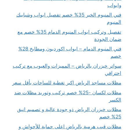
وابواب
فني المنيوم الخبر 35% خصم تفصيل ابواب وشبابيك
المنيوم
تفصيل وتركيب ابواب المنيوم الدمام 35% خصم مع
ضمان الجودة
فني المنيوم الدمام – ابواب اكورديون ومطابخ 28%
خصم
سواتر خيزران بالرياض – المميزات والعيوب مع تركيب
احترافي
مظلات مساجد الرياض اكبر تغطية للساحات بأقل سعر
مظلات لكسان -25% خصم تركيب وتوريد مظلات ضد
الكسر
مظلات خيزران الرياض ذو جودة عالية و تصميم انيق
25% خصم
مظلات قبب هرمية بالرياض اعلى حماية للأحواش و