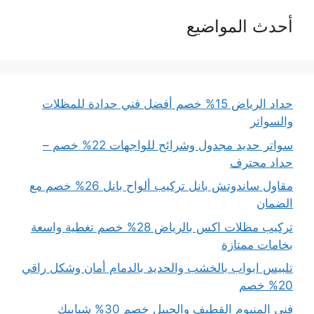
أحدث المواضيع
حداد الرياض 15% خصم أفضل فني حدادة للمظلات
والسواتر
سواتر حديد مجدول وشرائح للواجهات 22% خصم –
حداد محترف
مقاول ساندوتش بانل تركيب ألواح بانل 26% خصم مع
الضمان
تركيب مظلات اكس بالرياض 28% خصم تغطية واسعة
بخامات ممتازة
تلبيس ابواب بالخشب والحديد بالدمام أمان وشكل راقي
20% خصم
فني المنيوم القطيف والجبيل خصم 30% شبابيك