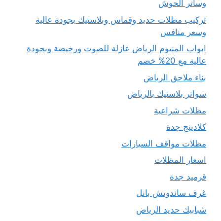
وساتر الحوش
تركيب مظلات حديد وقماش وبلاستيك بجودة عالية
وسعر منافس
ابواب المنيوم الرياض عازلة للصوت ورخيصة وبجودة
عالية مع 20% خصم
بناء ملاحق الرياض
سواتر بلاستيك بالرياض
مظلات شراعية
كلادينج جدة
مظلات مواقف السيارات
اسعار المظلات
قرميد جدة
غرف ساندوتش بانل
شبابيك حديد الرياض