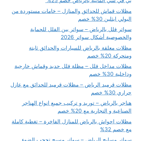
بي في سي المانية بالرياض خصم 25%
مظلات قماش للحدائق والمنازل – خامات مستوردة من
البولي ايثلين 30% خصم
سواتر فلل بالرياض – سواتر بين الفلل للحماية
والخصوصية أشكال سواتر 2026
مظلات معلقة بالرياض للسيارات والحدائق ثابتة
ومتحركة 20% خصم
مظلات مداخل فلل – مظلة فلل حديد وقماش خارجية
وداخلية 30% خصم
مظلات قرميد الرياض – مظلات قرميد للحدائق مع عازل
حراري 30% خصم
هناجر بالرياض – توريد و تركيب جميع انواع الهناجر
الصناعية و التجارية مع 20% خصم
مظلات احواش بالرياض للمنازل الفاخرة – تغطية كاملة
مع خصم 32%
سواتر مسابح الرياض – سواتر مسبح تحجب الضوء