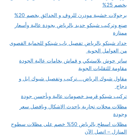
بخصم 25%
برجولات خشبية مودرن للروف و الحدائق بخصم 20%
صنع وتركيب شينكو حديد بالرياض بجودة عالية وأسعار
ممتازة
حداد شينكو بالرياض تفصيل باب شينكو للحماية القصوى
من العوامل الجوية
ساتر حوش بلاستيكي و قماش بخامات عالية الجودة
مقاومة للتقلبات الجوية
مقاول شبوك الرياض….تركيب وتفصيل شبوك ابل و
دجاج
تركيب شينكو قرميد خصومات عالية وبأحسن جودة
مظلات محلات تجارية باحدث الاشكال وبافضل سعر
وجودة
مظلات اسطح بالرياض 50% خصم على مظلات سطوح
المنازل – اتصل الآن