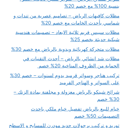
بنسبة 100% مع خصم 20%
مظلات كافيهات الرياض – تصاميم عصرية من تندات و
شماسي بأحدث الخامات مع خصم 20%
مظلات سبيس فريم ثلاثية الابعاد – تصميمات هندسية
شبكية حديثة بخصم 25%
مظلات متحركة كهربائية ويدوية بالرياض مع خصم 30%
مظلات شد انشائي بالرياض – أحدث التقنيات في
الحماية من الظروف المناخية 20% خصم
تركيب هناجر وسواتر قرميد يدوم لسنوات – خصم 30%
على السواتر و الهناجر القرميد
شرائح شينكو بالرياض معزولة و مجلفنة بمادة الزنك –
30% خصم
خيام للبيع بالرياض تفصيل خيام ملكي باحدث
التصميمات 50% خصم
توريد و تركيب برجولات حديد مودرن للمسابح و الاسطح