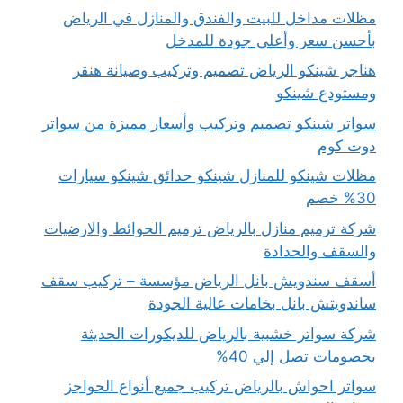
مظلات مداخل للبيت والفندق والمنازل في الرياض
بأحسن سعر وأعلى جودة للمدخل
هناجر شينكو الرياض تصميم وتركيب وصيانة هنقر
ومستودع شينكو
سواتر شينكو تصميم وتركيب وأسعار مميزة من سواتر
دوت كوم
مظلات شينكو للمنازل شينكو حدائق شينكو سيارات
30% خصم
شركة ترميم منازل بالرياض ترميم الحوائط والارضيات
والسقف والحدادة
أسقف سندويش بانل الرياض مؤسسة – تركيب سقف
ساندويتش بانل بخامات عالية الجودة
شركة سواتر خشبية بالرياض للديكورات الحديثة
بخصومات تصل إلي 40%
سواتر احواش بالرياض تركيب جميع أنواع الحواجز