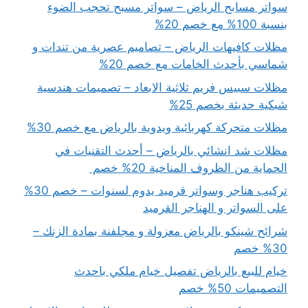
سواتر مسابح الرياض – سواتر مسبح تحجب الضوء
بنسبة 100% مع خصم 20%
مظلات كافيهات الرياض – تصاميم عصرية من تندات و
شماسي بأحدث الخامات مع خصم 20%
مظلات سبيس فريم ثلاثية الابعاد – تصميمات هندسية
شبكية حديثة بخصم 25%
مظلات متحركة كهربائية ويدوية بالرياض مع خصم 30%
مظلات شد انشائي بالرياض – أحدث التقنيات في
الحماية من الظروف المناخية 20% خصم
تركيب هناجر وسواتر قرميد يدوم لسنوات – خصم 30%
على السواتر و الهناجر القرميد
شرائح شينكو بالرياض معزولة و مجلفنة بمادة الزنك –
30% خصم
خيام للبيع بالرياض تفصيل خيام ملكي باحدث
التصميمات 50% خصم