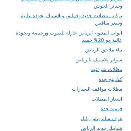
وساتر الحوش
تركيب مظلات حديد وقماش وبلاستيك بجودة عالية
وسعر منافس
ابواب المنيوم الرياض عازلة للصوت ورخيصة وبجودة
عالية مع 20% خصم
بناء ملاحق الرياض
سواتر بلاستيك بالرياض
مظلات شراعية
كلادينج جدة
مظلات مواقف السيارات
اسعار المظلات
قرميد جدة
غرف ساندوتش بانل
شبابيك حديد الرياض