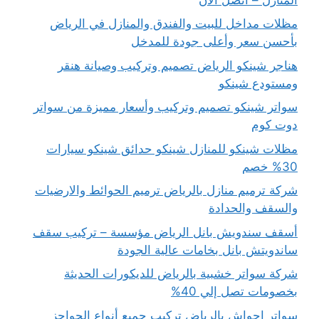
مظلات مداخل للبيت والفندق والمنازل في الرياض
بأحسن سعر وأعلى جودة للمدخل
هناجر شينكو الرياض تصميم وتركيب وصيانة هنقر
ومستودع شينكو
سواتر شينكو تصميم وتركيب وأسعار مميزة من سواتر
دوت كوم
مظلات شينكو للمنازل شينكو حدائق شينكو سيارات
30% خصم
شركة ترميم منازل بالرياض ترميم الحوائط والارضيات
والسقف والحدادة
أسقف سندويش بانل الرياض مؤسسة – تركيب سقف
ساندويتش بانل بخامات عالية الجودة
شركة سواتر خشبية بالرياض للديكورات الحديثة
بخصومات تصل إلي 40%
سواتر احواش بالرياض تركيب جميع أنواع الحواجز