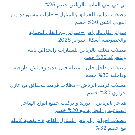
بي في سي المانية بالرياض خصم 25%
مظلات قماش للحدائق والمنازل – خامات مستوردة من
البولي ايثلين 30% خصم
سواتر فلل بالرياض – سواتر بين الفلل للحماية
والخصوصية أشكال سواتر 2026
مظلات معلقة بالرياض للسيارات والحدائق ثابتة
ومتحركة 20% خصم
مظلات مداخل فلل – مظلة فلل حديد وقماش خارجية
وداخلية 30% خصم
مظلات قرميد الرياض – مظلات قرميد للحدائق مع عازل
حراري 30% خصم
هناجر بالرياض – توريد و تركيب جميع انواع الهناجر
الصناعية و التجارية مع 20% خصم
مظلات احواش بالرياض للمنازل الفاخرة – تغطية كاملة
مع خصم 32%