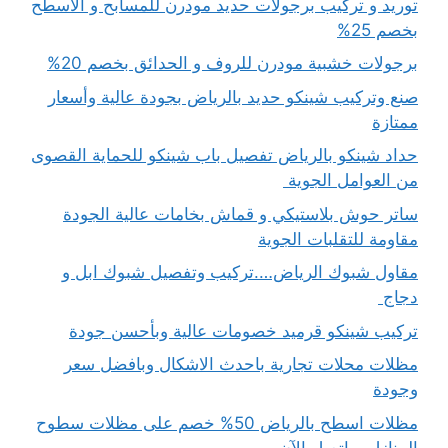
توريد و تركيب برجولات حديد مودرن للمسابح و الاسطح
بخصم 25%
برجولات خشبية مودرن للروف و الحدائق بخصم 20%
صنع وتركيب شينكو حديد بالرياض بجودة عالية وأسعار
ممتازة
حداد شينكو بالرياض تفصيل باب شينكو للحماية القصوى
من العوامل الجوية
ساتر حوش بلاستيكي و قماش بخامات عالية الجودة
مقاومة للتقلبات الجوية
مقاول شبوك الرياض….تركيب وتفصيل شبوك ابل و
دجاج
تركيب شينكو قرميد خصومات عالية وبأحسن جودة
مظلات محلات تجارية باحدث الاشكال وبافضل سعر
وجودة
مظلات اسطح بالرياض 50% خصم على مظلات سطوح
المنازل – اتصل الآن